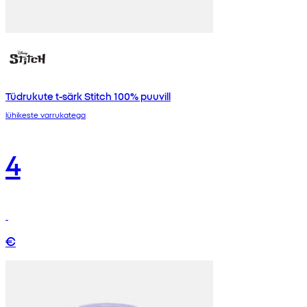
Tüdrukute t-särk Stitch 100% puuvill
lühikeste varrukatega
4
€