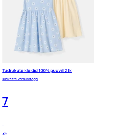
Tüdrukute kleidid 100% puuvill 2 tk
lühikeste varrukatega
7
€