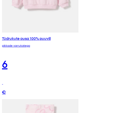
Tüdrukute pusa 100% puuvill
pikkade varrukatega
6
€