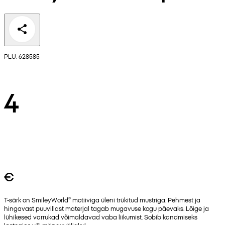
PLU: 628585
4
€
T-särk on SmileyWorld® motiiviga üleni trükitud mustriga. Pehmest ja
hingavast puuvillast materjal tagab mugavuse kogu päevaks. Lõige ja
lühikesed varrukad võimaldavad vaba liikumist. Sobib kandmiseks