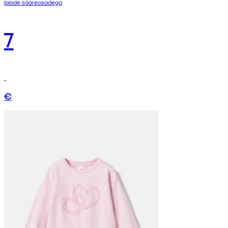
laiade sääreosadega
7
€