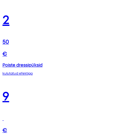
2
50
€
Poiste dressipüksid
kulutatud efektiga
9
€