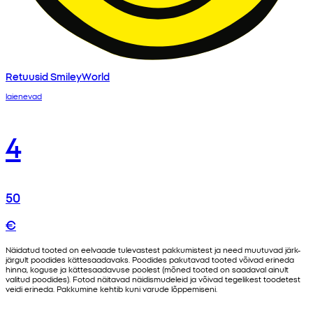
Retuusid SmileyWorld
laienevad
4
50
€
Näidatud tooted on eelvaade tulevastest pakkumistest ja need muutuvad järk-
järgult poodides kättesaadavaks. Poodides pakutavad tooted võivad erineda
hinna, koguse ja kättesaadavuse poolest (mõned tooted on saadaval ainult
valitud poodides). Fotod näitavad näidismudeleid ja võivad tegelikest toodetest
veidi erineda. Pakkumine kehtib kuni varude lõppemiseni.