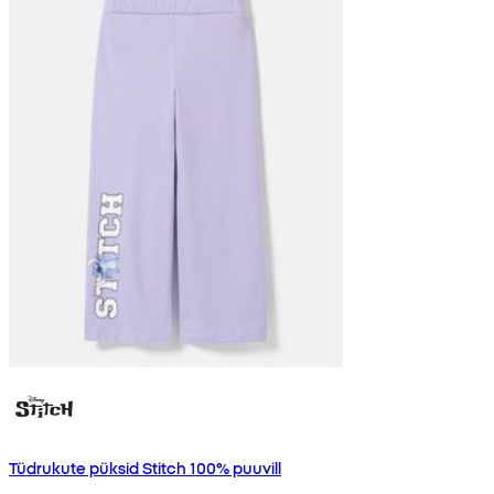
Tüdrukute püksid Stitch 100% puuvill