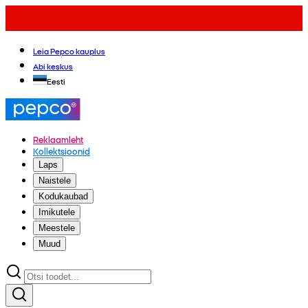
Leia Pepco kauplus
Abi keskus
Eesti
Reklaamleht
Kollektsioonid
Laps
Naistele
Kodukaubad
Imikutele
Meestele
Muud