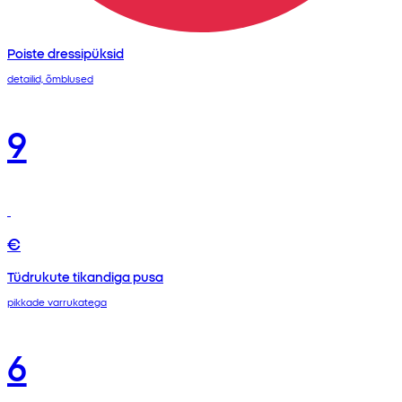
Poiste dressipüksid
detailid, õmblused
9
€
Tüdrukute tikandiga pusa
pikkade varrukatega
6