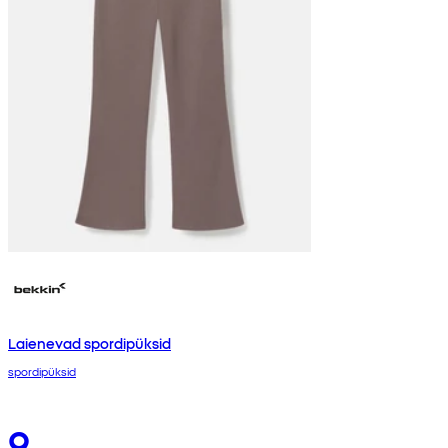
Laienevad spordipüksid
spordipüksid
9