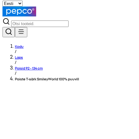
Kodu
/
Laps
/
Poisid 92 - 134 cm
/
Poiste T-särk SmileyWorld 100% puuvill