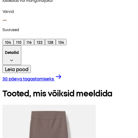
lasteaias või mänguväljakul.
Värvid
Suurused
104
110
116
122
128
134
Detailid
Leia pood
30 päeva tagastamiseks
Tooted, mis võiksid meeldida