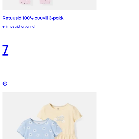
Retuusid 100% puuvill 3-pakk
eri mustrid ja värvid
7
€