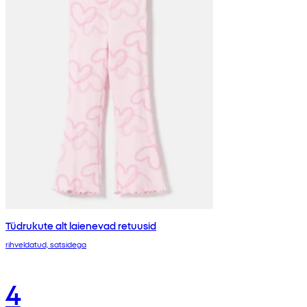
Tüdrukute alt laienevad retuusid
rihveldatud, satsidega
4