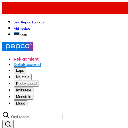
Leia Pepco kauplus
Abi keskus
Eesti
Reklaamleht
Kollektsioonid
Laps
Naistele
Kodukaubad
Imikutele
Meestele
Muud