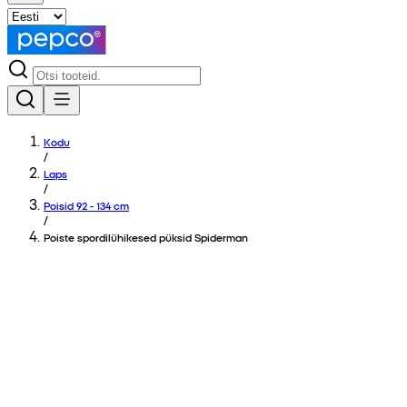
Kodu
/
Laps
/
Poisid 92 - 134 cm
/
Poiste spordilühikesed püksid Spiderman