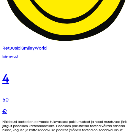
Retuusid SmileyWorld
laienevad
4
50
€
Näidatud tooted on eelvaade tulevastest pakkumistest ja need muutuvad järk-
järgult poodides kättesaadavaks. Poodides pakutavad tooted võivad erineda
hinna, koguse ja kättesaadavuse poolest (mõned tooted on saadaval ainult