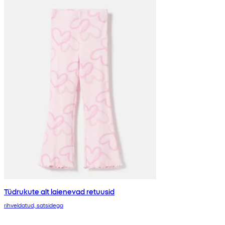
Tüdrukute alt laienevad retuusid
rihveldatud, satsidega