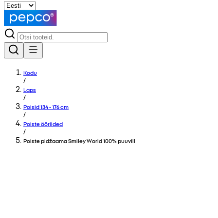
Kodu
/
Laps
/
Poisid 134 - 176 cm
/
Poiste ööriided
/
Poiste pidžaama Smiley World 100% puuvill