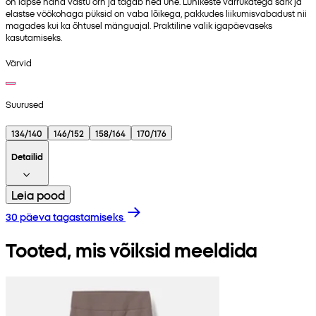
on lapse naha vastu õrn ja tagab hea une. Lühikeste varrukatega särk ja
elastse vöökohaga püksid on vaba lõikega, pakkudes liikumisvabadust nii
magades kui ka õhtusel mänguajal. Praktiline valik igapäevaseks
kasutamiseks.
Värvid
Suurused
134/140
146/152
158/164
170/176
Detailid
Leia pood
30 päeva tagastamiseks
Tooted, mis võiksid meeldida