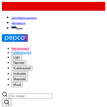
Leia Pepco kauplus
Abi keskus
Eesti
Reklaamleht
Kollektsioonid
Laps
Naistele
Kodukaubad
Imikutele
Meestele
Muud