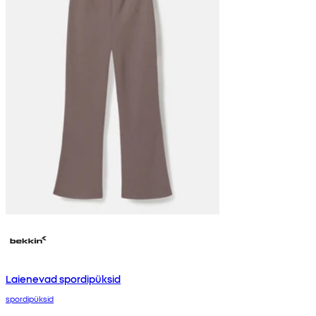
Laienevad spordipüksid
spordipüksid