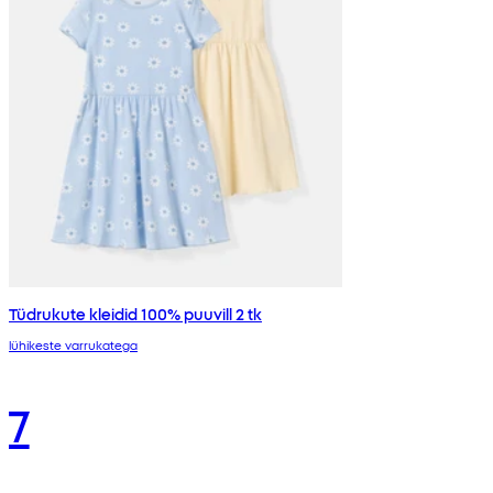
Tüdrukute kleidid 100% puuvill 2 tk
lühikeste varrukatega
7