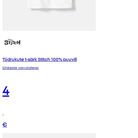
Tüdrukute t-särk Stitch 100% puuvill
lühikeste varrukatega
4
€