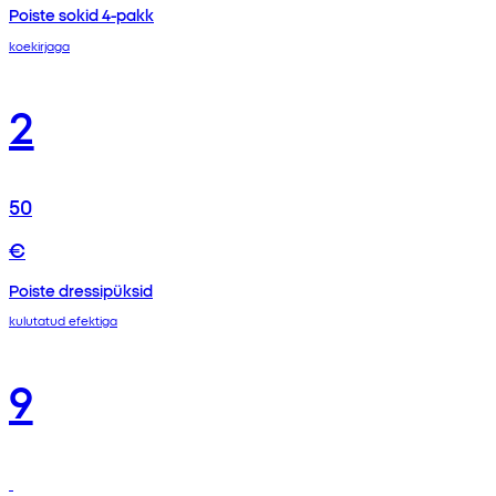
Poiste sokid 4-pakk
koekirjaga
2
50
€
Poiste dressipüksid
kulutatud efektiga
9