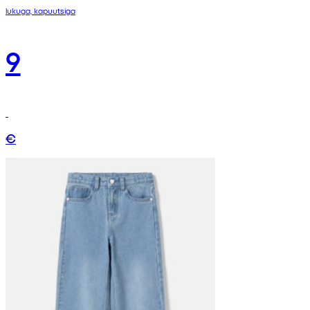
lukuga, kapuutsiga
9
€