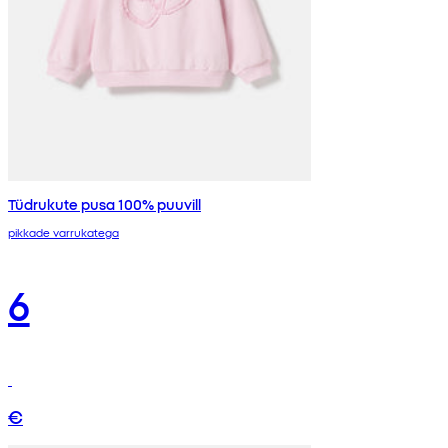
Tüdrukute pusa 100% puuvill
pikkade varrukatega
6
€