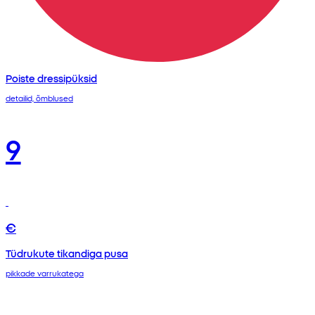
Poiste dressipüksid
detailid, õmblused
9
€
Tüdrukute tikandiga pusa
pikkade varrukatega