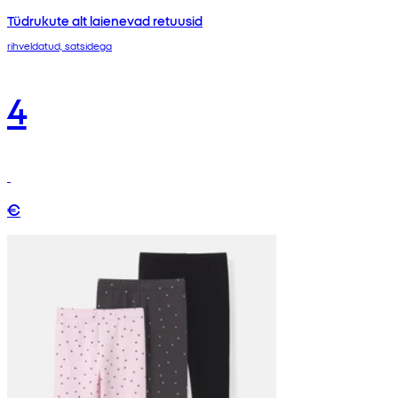
Tüdrukute alt laienevad retuusid
rihveldatud, satsidega
4
€