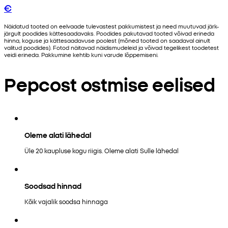
€
Näidatud tooted on eelvaade tulevastest pakkumistest ja need muutuvad järk-
järgult poodides kättesaadavaks. Poodides pakutavad tooted võivad erineda
hinna, koguse ja kättesaadavuse poolest (mõned tooted on saadaval ainult
valitud poodides). Fotod näitavad näidismudeleid ja võivad tegelikest toodetest
veidi erineda. Pakkumine kehtib kuni varude lõppemiseni.
Pepcost ostmise eelised
Oleme alati lähedal
Üle 20 kaupluse kogu riigis. Oleme alati Sulle lähedal
Soodsad hinnad
Kõik vajalik soodsa hinnaga