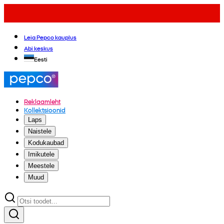
Leia Pepco kauplus
Abi keskus
Eesti
Reklaamleht
Kollektsioonid
Laps
Naistele
Kodukaubad
Imikutele
Meestele
Muud