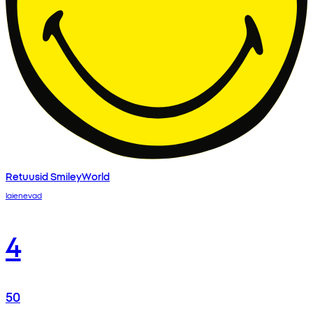
Retuusid SmileyWorld
laienevad
4
50