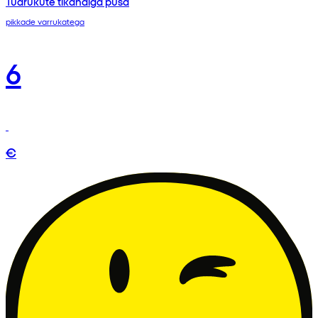
Tüdrukute tikandiga pusa
pikkade varrukatega
6
€