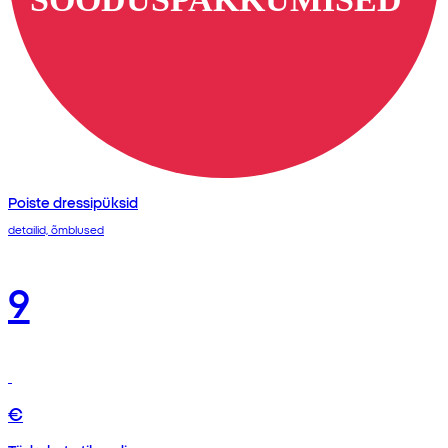
Poiste dressipüksid
detailid, õmblused
9
€