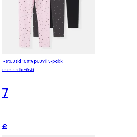
Retuusid 100% puuvill 3-pakk
eri mustrid ja värvid
7
€