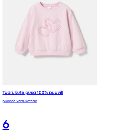
Tüdrukute pusa 100% puuvill
pikkade varrukatega
6