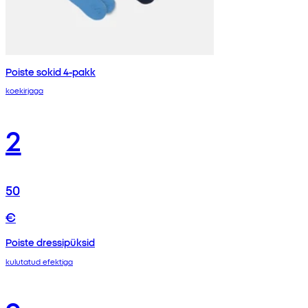
Poiste sokid 4-pakk
koekirjaga
2
50
€
Poiste dressipüksid
kulutatud efektiga