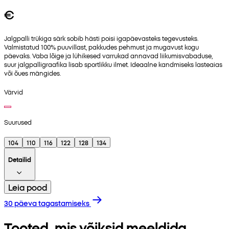
€
Jalgpalli trükiga särk sobib hästi poisi igapäevasteks tegevusteks.
Valmistatud 100% puuvillast, pakkudes pehmust ja mugavust kogu
päevaks. Vaba lõige ja lühikesed varrukad annavad liikumisvabaduse,
suur jalgpalligraafika lisab sportlikku ilmet. Ideaalne kandmiseks lasteaias
või õues mängides.
Värvid
Suurused
104
110
116
122
128
134
Detailid
Leia pood
30 päeva tagastamiseks
Tooted, mis võiksid meeldida