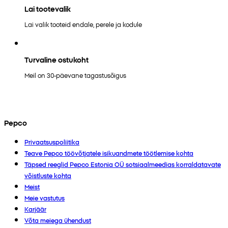
Lai tootevalik
Lai valik tooteid endale, perele ja kodule
Turvaline ostukoht
Meil on 30-päevane tagastusõigus
Pepco
Privaatsuspoliitika
Teave Pepco töövõtjatele isikuandmete töötlemise kohta
Täpsed reeglid Pepco Estonia OÜ sotsiaalmeedias korraldatavate
võistluste kohta
Meist
Meie vastutus
Karjäär
Võta meiega ühendust