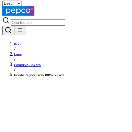
Kodu
/
Laps
/
Poisid 92 - 134 cm
/
Poiste jalgpallisärk 100% puuvill