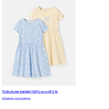
Tüdrukute kleidid 100% puuvill 2 tk
lühikeste varrukatega