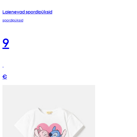
Laienevad spordipüksid
spordipüksid
9
€