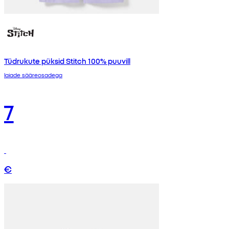
Tüdrukute püksid Stitch 100% puuvill
laiade sääreosadega
7
€