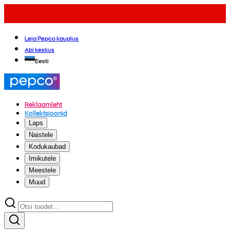
Leia Pepco kauplus
Abi keskus
Eesti
Reklaamleht
Kollektsioonid
Laps
Naistele
Kodukaubad
Imikutele
Meestele
Muud