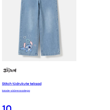
Stitch tüdrukute teksad
laiade sääreosadega
10