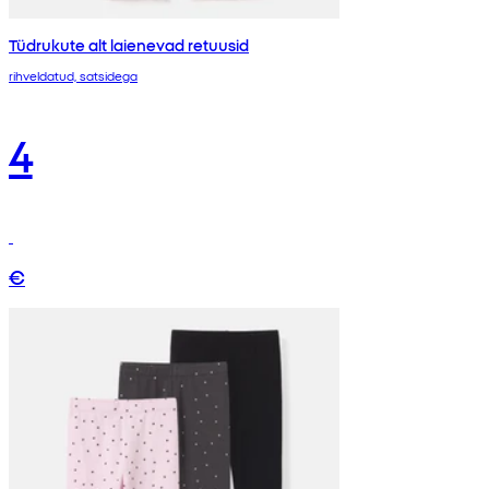
Tüdrukute alt laienevad retuusid
rihveldatud, satsidega
4
€