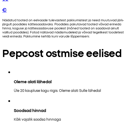
€
Näidatud tooted on eelvaade tulevastest pakkumistest ja need muutuvad järk-
järgult poodides kättesaadavaks. Poodides pakutavad tooted võivad erineda
hinna, koguse ja kättesaadavuse poolest (mõned tooted on saadaval ainult
valitud poodides). Fotod näitavad näidismudeleid ja võivad tegelikest toodetest
veidi erineda. Pakkumine kehtib kuni varude lõppemiseni.
Pepcost ostmise eelised
Oleme alati lähedal
Üle 20 kaupluse kogu riigis. Oleme alati Sulle lähedal
Soodsad hinnad
Kõik vajalik soodsa hinnaga