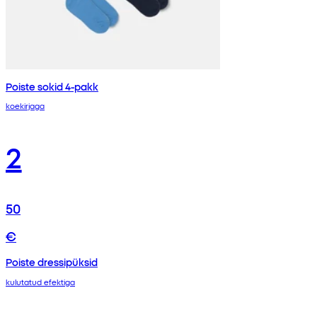
Poiste sokid 4-pakk
koekirjaga
2
50
€
Poiste dressipüksid
kulutatud efektiga