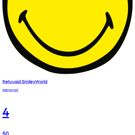
Retuusid SmileyWorld
laienevad
4
50