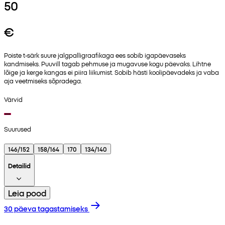
50
€
Poiste t-särk suure jalgpalligraafikaga ees sobib igapäevaseks
kandmiseks. Puuvill tagab pehmuse ja mugavuse kogu päevaks. Lihtne
lõige ja kerge kangas ei piira liikumist. Sobib hästi koolipäevadeks ja vaba
aja veetmiseks sõpradega.
Värvid
Suurused
146/152
158/164
170
134/140
Detailid
Leia pood
30 päeva tagastamiseks