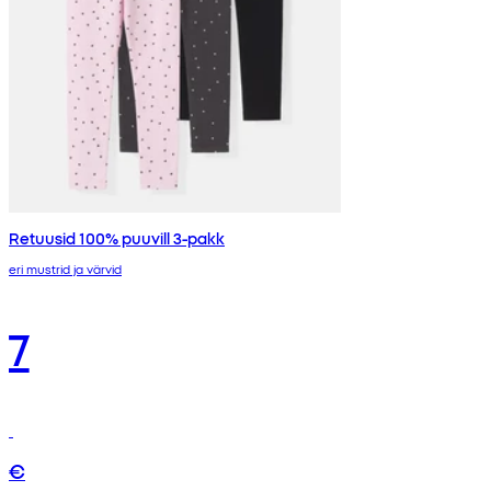
Retuusid 100% puuvill 3-pakk
eri mustrid ja värvid
7
€