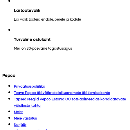
Lai tootevalik
Lai valik tooteid endale, perele ja kodule
Turvaline ostukoht
Meil on 30-päevane tagastusõigus
Pepco
Privaatsuspoliitika
Teave Pepco töövõtjatele isikuandmete töötlemise kohta
Täpsed reeglid Pepco Estonia OÜ sotsiaalmeedias korraldatavate
võistluste kohta
Meist
Meie vastutus
Karjäär