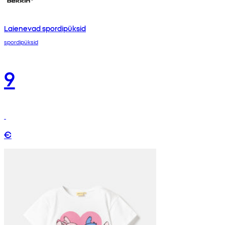
Laienevad spordipüksid
spordipüksid
9
€