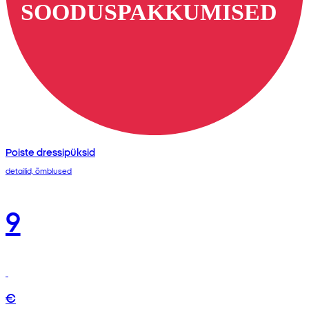
Poiste dressipüksid
detailid, õmblused
9
€