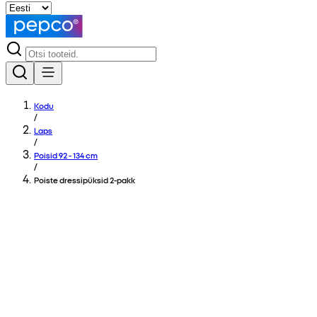
Kodu
/
Laps
/
Poisid 92 - 134 cm
/
Poiste dressipüksid 2-pakk