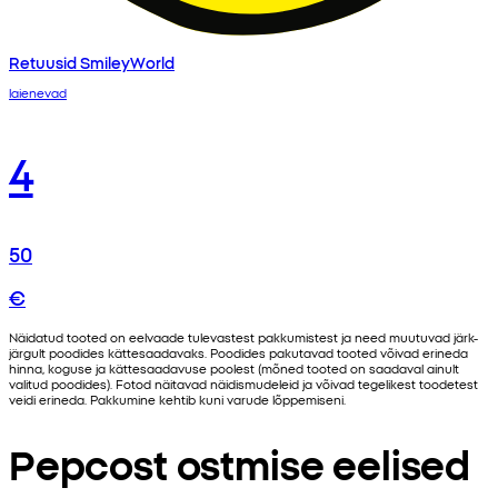
Retuusid SmileyWorld
laienevad
4
50
€
Näidatud tooted on eelvaade tulevastest pakkumistest ja need muutuvad järk-
järgult poodides kättesaadavaks. Poodides pakutavad tooted võivad erineda
hinna, koguse ja kättesaadavuse poolest (mõned tooted on saadaval ainult
valitud poodides). Fotod näitavad näidismudeleid ja võivad tegelikest toodetest
veidi erineda. Pakkumine kehtib kuni varude lõppemiseni.
Pepcost ostmise eelised