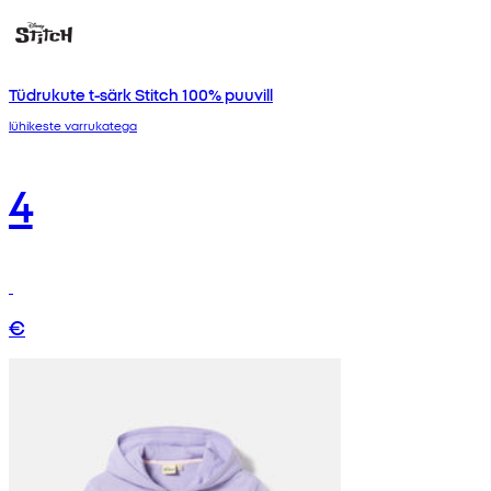
Tüdrukute t-särk Stitch 100% puuvill
lühikeste varrukatega
4
€