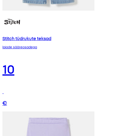
Stitch tüdrukute teksad
laiade sääreosadega
10
€