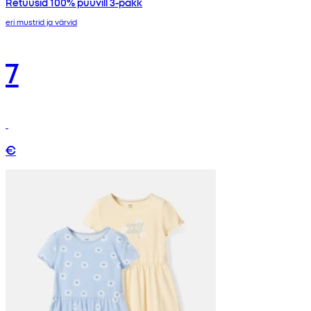
Retuusid 100% puuvill 3-pakk
eri mustrid ja värvid
7
€