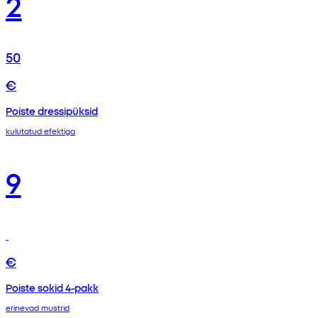
2
50
€
Poiste dressipüksid
kulutatud efektiga
9
€
Poiste sokid 4-pakk
erinevad mustrid