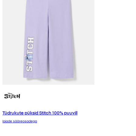
Tüdrukute püksid Stitch 100% puuvill
laiade sääreosadega