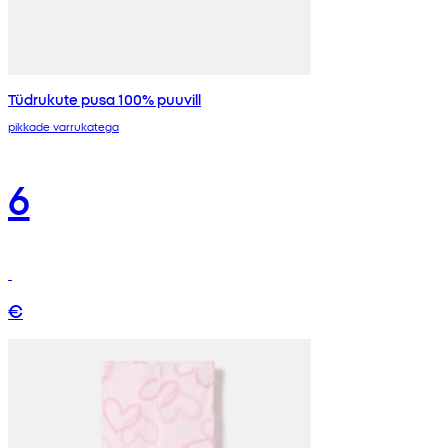
Tüdrukute pusa 100% puuvill
pikkade varrukatega
6
€