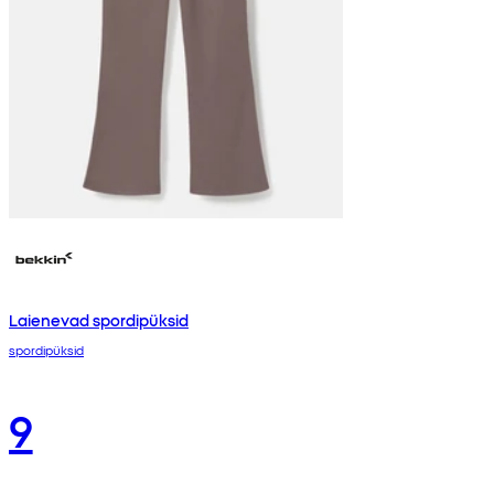
Laienevad spordipüksid
spordipüksid
9