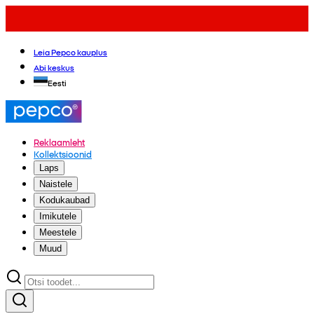
Leia Pepco kauplus
Abi keskus
Eesti
Reklaamleht
Kollektsioonid
Laps
Naistele
Kodukaubad
Imikutele
Meestele
Muud