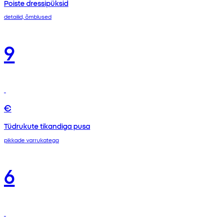
Poiste dressipüksid
detailid, õmblused
9
€
Tüdrukute tikandiga pusa
pikkade varrukatega
6