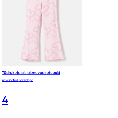
Tüdrukute alt laienevad retuusid
rihveldatud, satsidega
4