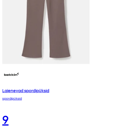
Laienevad spordipüksid
spordipüksid
9