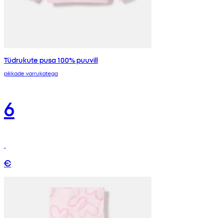
Tüdrukute pusa 100% puuvill
pikkade varrukatega
6
€