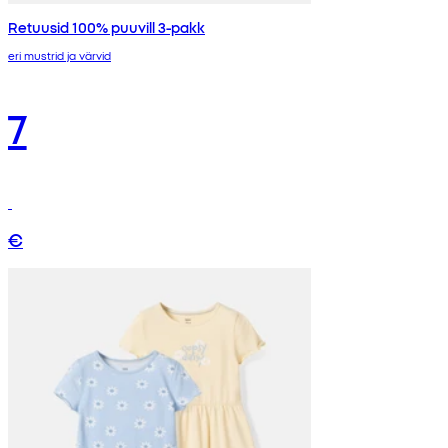
Retuusid 100% puuvill 3-pakk
eri mustrid ja värvid
7
€