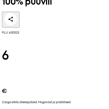
100% puuvill
PLU: 630323
6
€
Cargo-stiilis dressipüksid. Mugavad ja praktilised.