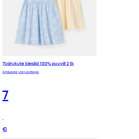
Tüdrukute kleidid 100% puuvill 2 tk
lühikeste varrukatega
7
€