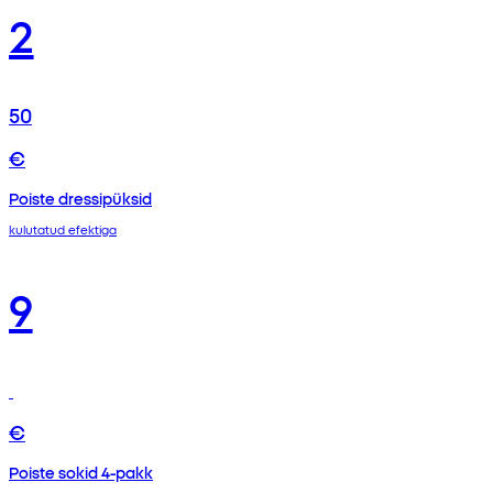
2
50
€
Poiste dressipüksid
kulutatud efektiga
9
€
Poiste sokid 4-pakk