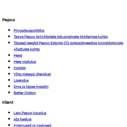
Pepco
Privaatsuspoliitika
Teave Pepco töövõtjatele isikuandmete töötlemise kohta
Täpsed reeglid Pepco Estonia OÜ sotsiaalmeedias korraldatavate
võistluste kohta
Meist
Meie vastutus
Karjäär
Võta meiega ühendust
Laiendus
Ema ja lapse maailm
Better Cotton
Klient
Leia Pepco kauplus
Abi keskus
Küsimused ja vastused