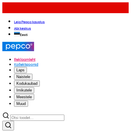
Leia Pepco kauplus
Abi keskus
Eesti
Reklaamleht
Kollektsioonid
Laps
Naistele
Kodukaubad
Imikutele
Meestele
Muud