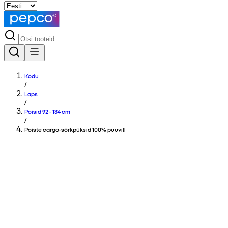
Kodu
/
Laps
/
Poisid 92 - 134 cm
/
Poiste cargo-sörkpüksid 100% puuvill