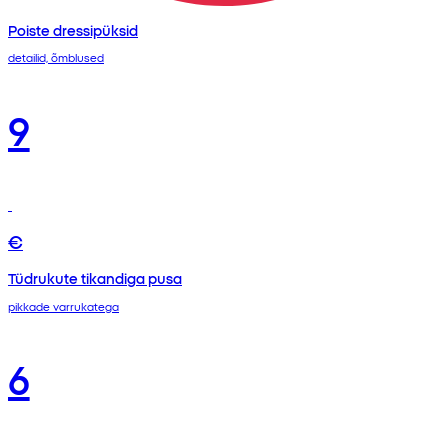
Poiste dressipüksid
detailid, õmblused
9
€
Tüdrukute tikandiga pusa
pikkade varrukatega
6