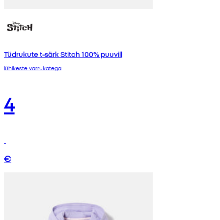
Tüdrukute t-särk Stitch 100% puuvill
lühikeste varrukatega
4
€