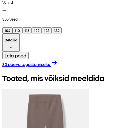
Värvid
Suurused
104
110
116
122
128
134
Detailid
Leia pood
30 päeva tagastamiseks
Tooted, mis võiksid meeldida