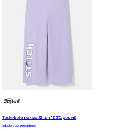
Tüdrukute püksid Stitch 100% puuvill
laiade sääreosadega