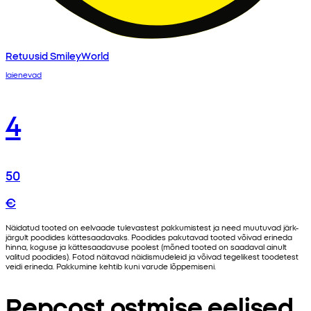
Retuusid SmileyWorld
laienevad
4
50
€
Näidatud tooted on eelvaade tulevastest pakkumistest ja need muutuvad järk-
järgult poodides kättesaadavaks. Poodides pakutavad tooted võivad erineda
hinna, koguse ja kättesaadavuse poolest (mõned tooted on saadaval ainult
valitud poodides). Fotod näitavad näidismudeleid ja võivad tegelikest toodetest
veidi erineda. Pakkumine kehtib kuni varude lõppemiseni.
Pepcost ostmise eelised