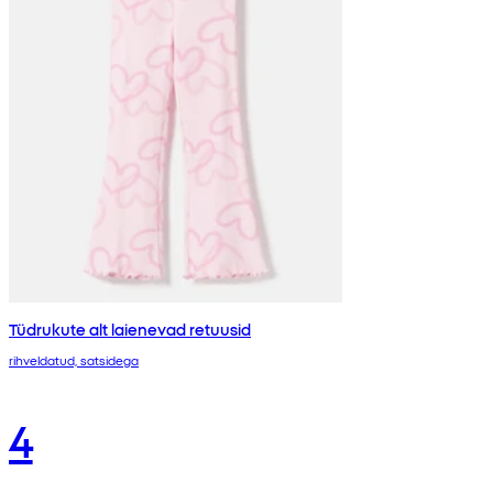
Tüdrukute alt laienevad retuusid
rihveldatud, satsidega
4