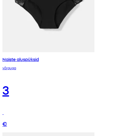
Naiste aluspüksid
võrguga
3
€