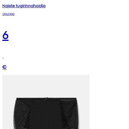
Naiste tugirinnahoidja
viguriga
6
€