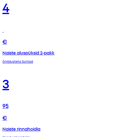
4
€
Naiste aluspüksid 2-pakk
õmblusteta šortsid
3
95
€
Naiste rinnahoidja