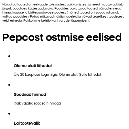
Näidatud tooted on eelvaade tulevastest pakkumistest ja need muutuvad järk-
järgult poodides kättesaadavaks. Poodides pakutavad tooted võivad erineda
hinna, koguse ja kättesaadavuse poolest (mõned tooted on saadaval ainult
valitud poodides). Fotod näitavad näidismudeleid ja võivad tegelikest toodetest
veidi erineda. Pakkumine kehtib kuni varude lõppemiseni.
Pepcost ostmise eelised
Oleme alati lähedal
Üle 20 kaupluse kogu riigis. Oleme alati Sulle lähedal
Soodsad hinnad
Kõik vajalik soodsa hinnaga
Lai tootevalik