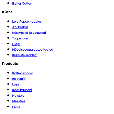
Better Cotton
Klient
Leia Pepco kauplus
Abi keskus
Küsimused ja vastused
Tagastused
Blogi
Müügist eemaldatud tooted
Küpsiste seaded
Products
Kollektsioonid
Imikutele
Laps
Kodukaubad
Naistele
Meestele
Muud