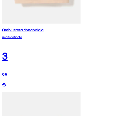
Õmblusteta rinnahoidja
ilma traatideta
3
95
€