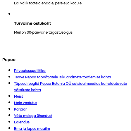
Lai valik tooteid endale, perele ja kodule
Turvaline ostukoht
Meil on 30-päevane tagastusõigus
Pepco
Privaatsuspoliitika
Teave Pepco töövõtjatele isikuandmete töötlemise kohta
Täpsed reeglid Pepco Estonia OÜ sotsiaalmeedias korraldatavate
võistluste kohta
Meist
Meie vastutus
Karjäär
Võta meiega ühendust
Laiendus
Ema ja lapse maailm