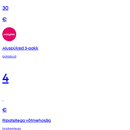
30
€
Aluspüksid 3-pakk
püksikud
4
€
Ripatsitega võtmehoidja
kirsikestega