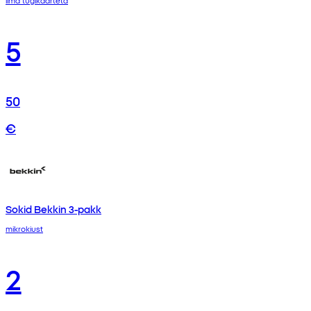
ilma tugikaarteta
5
50
€
Sokid Bekkin 3-pakk
mikrokiust
2