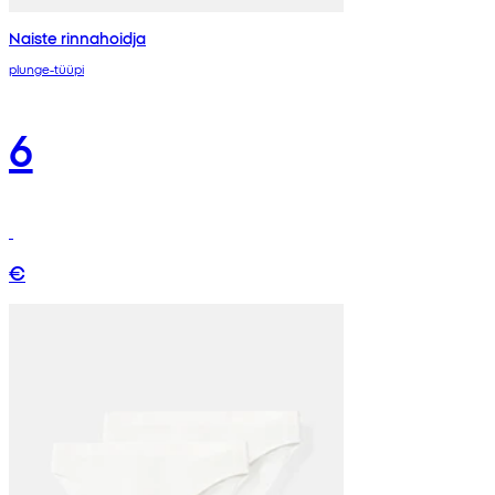
Naiste rinnahoidja
plunge-tüüpi
6
€