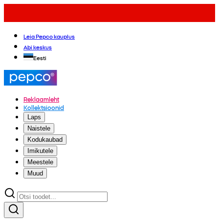
Leia Pepco kauplus
Abi keskus
Eesti
Reklaamleht
Kollektsioonid
Laps
Naistele
Kodukaubad
Imikutele
Meestele
Muud