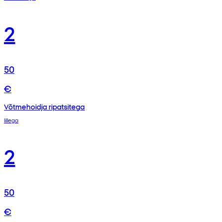
2
50
€
Võtmehoidja ripatsitega
lillega
2
50
€