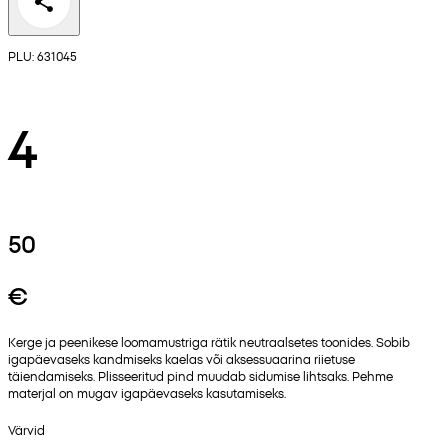
PLU: 631045
4
50
€
Kerge ja peenikese loomamustriga rätik neutraalsetes toonides. Sobib
igapäevaseks kandmiseks kaelas või aksessuaarina riietuse
täiendamiseks. Plisseeritud pind muudab sidumise lihtsaks. Pehme
materjal on mugav igapäevaseks kasutamiseks.
Värvid