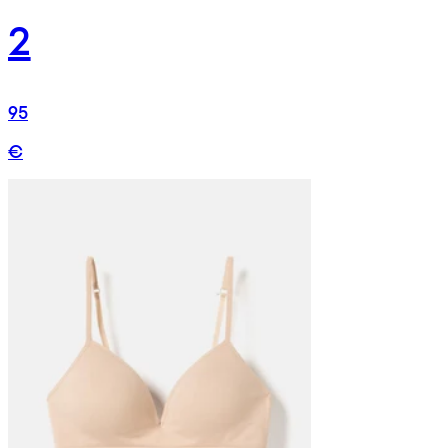
2
95
€