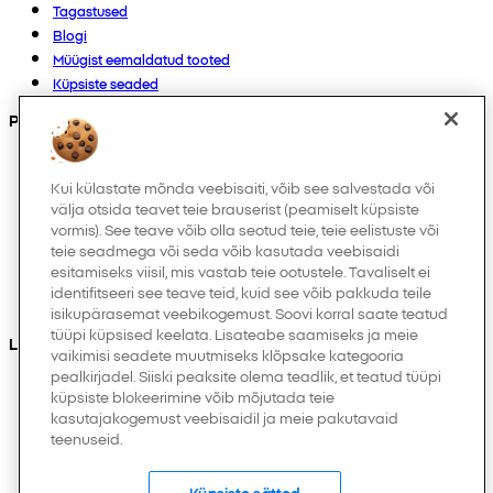
Tagastused
Blogi
Müügist eemaldatud tooted
Küpsiste seaded
Products
Kollektsioonid
Imikutele
Kui külastate mõnda veebisaiti, võib see salvestada või
välja otsida teavet teie brauserist (peamiselt küpsiste
Laps
vormis). See teave võib olla seotud teie, teie eelistuste või
Kodukaubad
teie seadmega või seda võib kasutada veebisaidi
Naistele
esitamiseks viisil, mis vastab teie ootustele. Tavaliselt ei
Meestele
identifitseeri see teave teid, kuid see võib pakkuda teile
Muud
isikupärasemat veebikogemust. Soovi korral saate teatud
tüüpi küpsised keelata. Lisateabe saamiseks ja meie
Leiad meid ka
vaikimisi seadete muutmiseks klõpsake kategooria
pealkirjadel. Siiski peaksite olema teadlik, et teatud tüüpi
küpsiste blokeerimine võib mõjutada teie
kasutajakogemust veebisaidil ja meie pakutavaid
teenuseid.