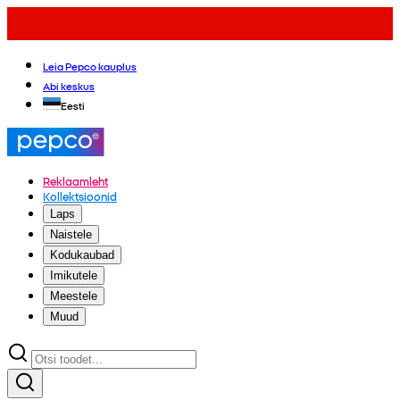
Leia Pepco kauplus
Abi keskus
Eesti
Reklaamleht
Kollektsioonid
Laps
Naistele
Kodukaubad
Imikutele
Meestele
Muud