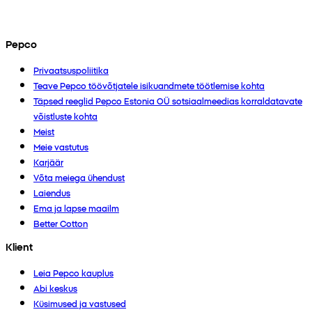
Pepco
Privaatsuspoliitika
Teave Pepco töövõtjatele isikuandmete töötlemise kohta
Täpsed reeglid Pepco Estonia OÜ sotsiaalmeedias korraldatavate
võistluste kohta
Meist
Meie vastutus
Karjäär
Võta meiega ühendust
Laiendus
Ema ja lapse maailm
Better Cotton
Klient
Leia Pepco kauplus
Abi keskus
Küsimused ja vastused