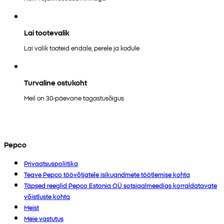
Lai tootevalik
Lai valik tooteid endale, perele ja kodule
Turvaline ostukoht
Meil on 30-päevane tagastusõigus
Pepco
Privaatsuspoliitika
Teave Pepco töövõtjatele isikuandmete töötlemise kohta
Täpsed reeglid Pepco Estonia OÜ sotsiaalmeedias korraldatavate
võistluste kohta
Meist
Meie vastutus