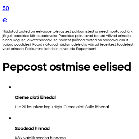
50
€
Näidatud tooted on eelvaade tulevastest pakkumistest ja need muutuvad järk-
järgult poodides kättesaadavaks. Poodides pakutavad tooted võivad erineda
hinna, koguse ja kättesaadavuse poolest (mõned tooted on saadaval ainult
valitud poodides). Fotod näitavad näidismudeleid ja võivad tegelikest toodetest
veidi erineda. Pakkumine kehtib kuni varude lõppemiseni.
Pepcost ostmise eelised
Oleme alati lähedal
Üle 20 kaupluse kogu riigis. Oleme alati Sulle lähedal
Soodsad hinnad
Kõik vajalik soodsa hinnaga