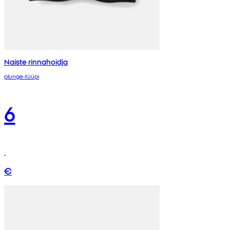
Naiste rinnahoidja
plunge-tüüpi
6
€