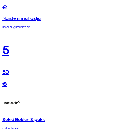
€
Naiste rinnahoidja
ilma tugikaarteta
5
50
€
Sokid Bekkin 3-pakk
mikrokiust