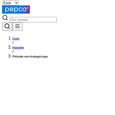
Kodu
/
Naistele
/
Pikkade varrukatega topp