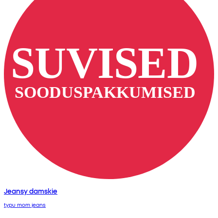
Jeansy damskie
typu mom jeans