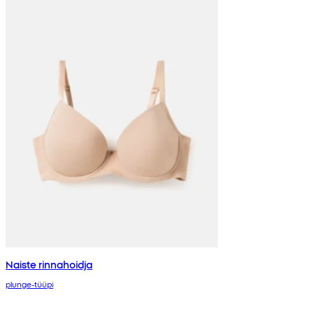
Naiste rinnahoidja
plunge-tüüpi