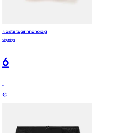
Naiste tugirinnahoidja
viguriga
6
€