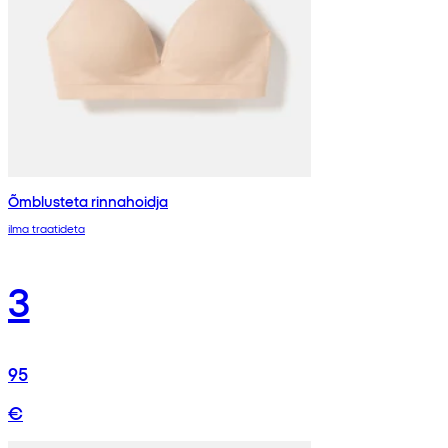
Õmblusteta rinnahoidja
ilma traatideta
3
95
€