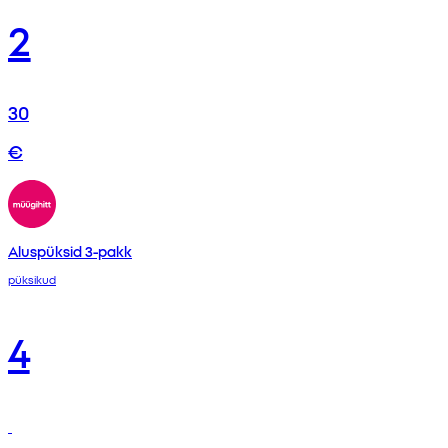
2
30
€
Aluspüksid 3-pakk
püksikud
4