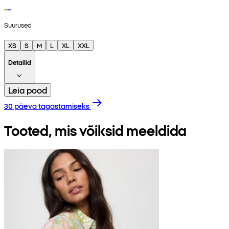
Suurused
XS
S
M
L
XL
XXL
Detailid
Leia pood
30 päeva tagastamiseks
Tooted, mis võiksid meeldida