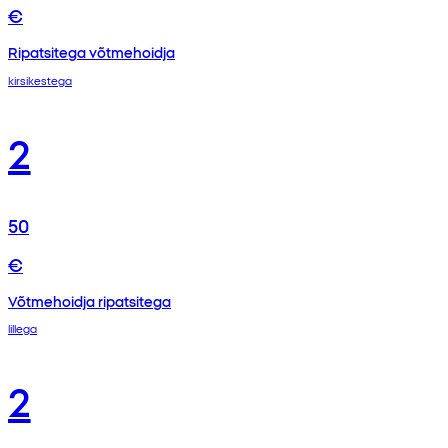
€
Ripatsitega võtmehoidja
kirsikestega
2
50
€
Võtmehoidja ripatsitega
lillega
2