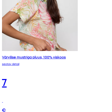
Värvilise mustriga pluus, 100% viskoos
seotav detail
7
€