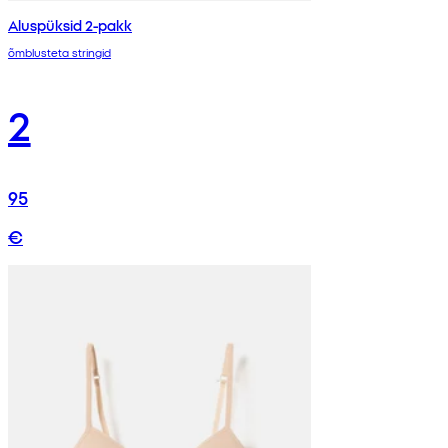
Aluspüksid 2-pakk
õmblusteta stringid
2
95
€