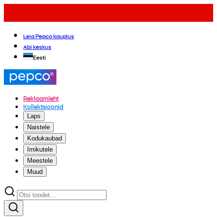
Leia Pepco kauplus
Abi keskus
Eesti
Reklaamleht
Kollektsioonid
Laps
Naistele
Kodukaubad
Imikutele
Meestele
Muud