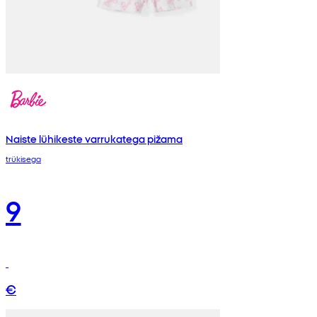
Naiste lühikeste varrukatega pižama
trükisega
9
€