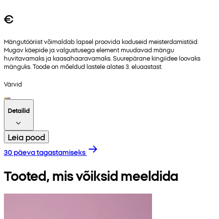
€
Mängutööriist võimaldab lapsel proovida koduseid meisterdamistöid.
Mugav käepide ja valgustusega element muudavad mängu
huvitavamaks ja kaasahaaravamaks. Suurepärane kingiidee loovaks
mänguks. Toode on mõeldud lastele alates 3. eluaastast.
Värvid
Detailid
Leia pood
30 päeva tagastamiseks
Tooted, mis võiksid meeldida