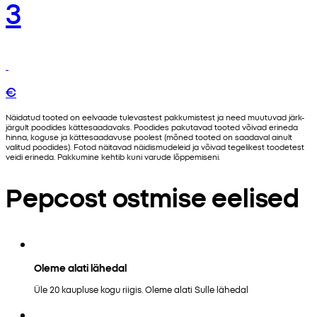
3
€
Näidatud tooted on eelvaade tulevastest pakkumistest ja need muutuvad järk-
järgult poodides kättesaadavaks. Poodides pakutavad tooted võivad erineda
hinna, koguse ja kättesaadavuse poolest (mõned tooted on saadaval ainult
valitud poodides). Fotod näitavad näidismudeleid ja võivad tegelikest toodetest
veidi erineda. Pakkumine kehtib kuni varude lõppemiseni.
Pepcost ostmise eelised
Oleme alati lähedal
Üle 20 kaupluse kogu riigis. Oleme alati Sulle lähedal