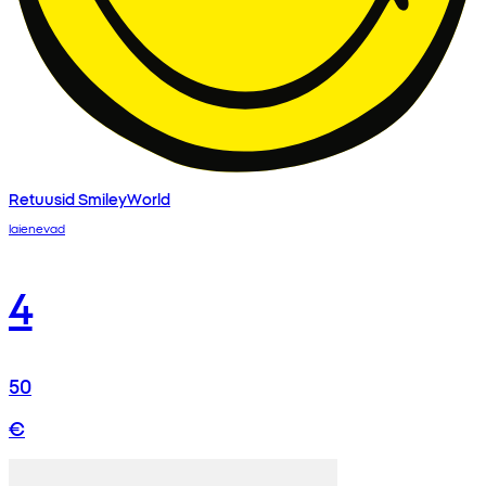
Retuusid SmileyWorld
laienevad
4
50
€