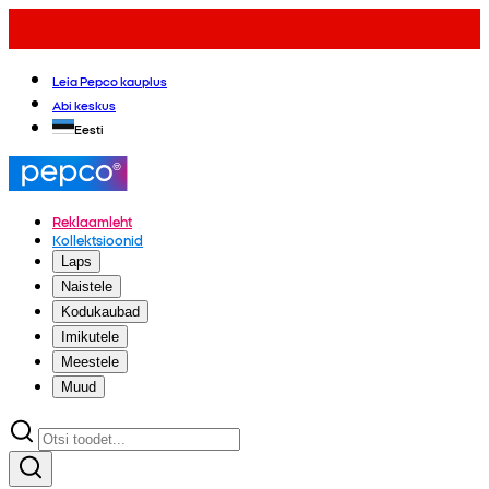
Leia Pepco kauplus
Abi keskus
Eesti
Reklaamleht
Kollektsioonid
Laps
Naistele
Kodukaubad
Imikutele
Meestele
Muud