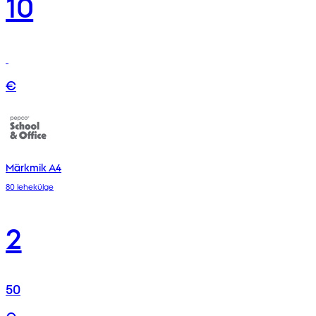
10
€
Märkmik A4
80 lehekülge
2
50