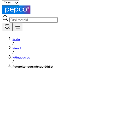
Kodu
/
Muud
/
Mänguasjad
/
Patareitoitega mängutööriist