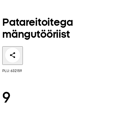
Patareitoitega
mängutööriist
PLU: 632159
9