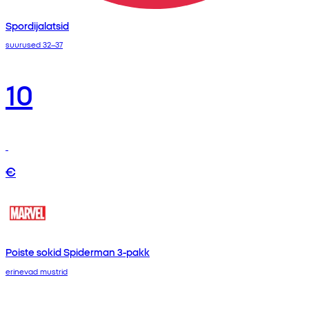
Spordijalatsid
suurused 32–37
10
€
Poiste sokid Spiderman 3-pakk
erinevad mustrid