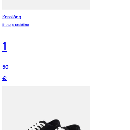
Kassi õng
lihtne ja praktiline
1
50
€