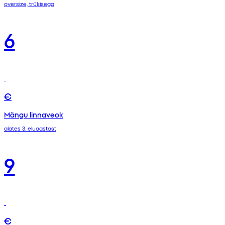
oversize, trükisega
6
€
Mängu linnaveok
alates 3. eluaastast
9
€