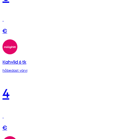
€
Kahvlid 6 tk
hõbedast värvi
4
€