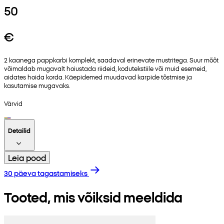
50
€
2 kaanega pappkarbi komplekt, saadaval erinevate mustritega. Suur mõõt
võimaldab mugavalt hoiustada riideid, kodutekstiile või muid esemeid,
aidates hoida korda. Käepidemed muudavad karpide tõstmise ja
kasutamise mugavaks.
Värvid
Detailid
Leia pood
30 päeva tagastamiseks
Tooted, mis võiksid meeldida