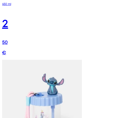
450 ml
2
50
€