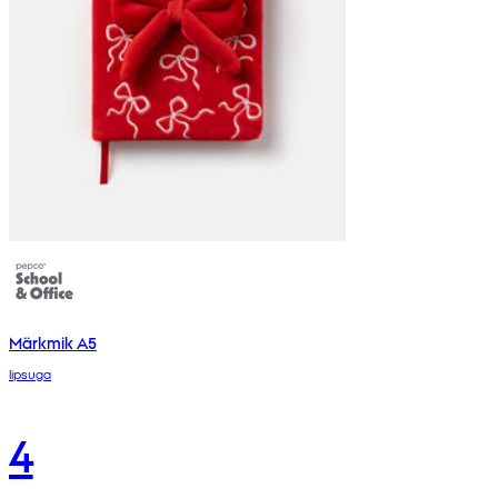
Märkmik A5
lipsuga
4