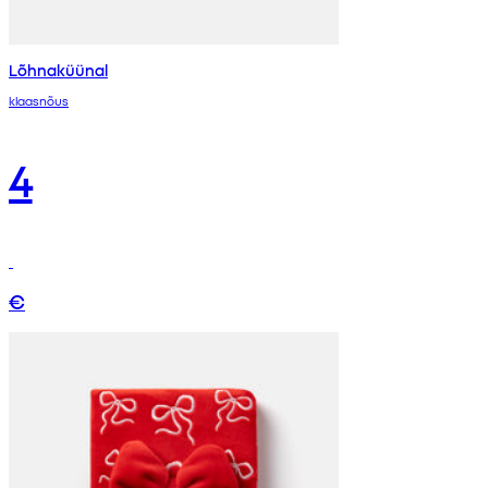
Lõhnaküünal
klaasnõus
4
€