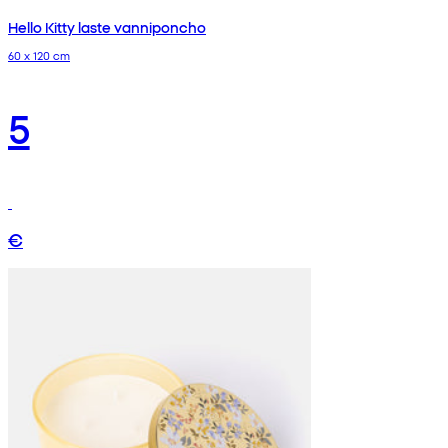
Hello Kitty laste vanniponcho
60 x 120 cm
5
€