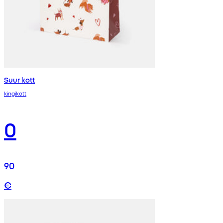
Suur kott
kingikott
0
90
€