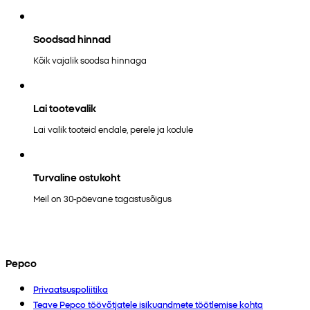
Soodsad hinnad
Kõik vajalik soodsa hinnaga
Lai tootevalik
Lai valik tooteid endale, perele ja kodule
Turvaline ostukoht
Meil on 30-päevane tagastusõigus
Pepco
Privaatsuspoliitika
Teave Pepco töövõtjatele isikuandmete töötlemise kohta