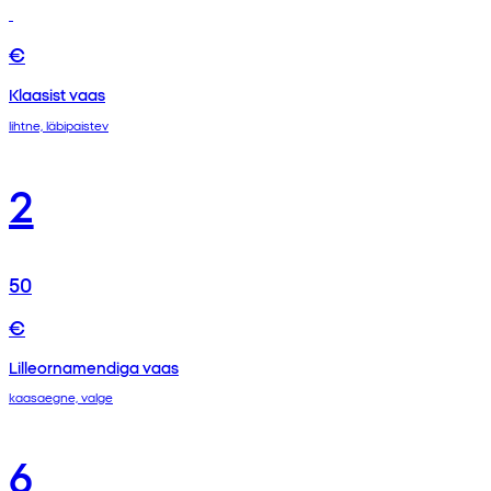
€
Klaasist vaas
lihtne, läbipaistev
2
50
€
Lilleornamendiga vaas
kaasaegne, valge
6