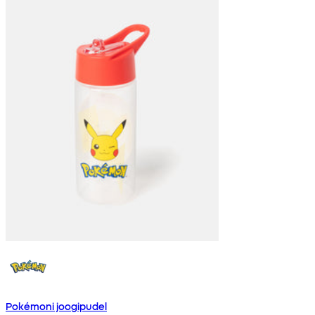
Pokémoni joogipudel