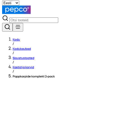
Kodu
/
Kodukaubad
/
Sisustustooted
/
Kastid ja korvid
/
Pappkarpide komplekt 2-pack