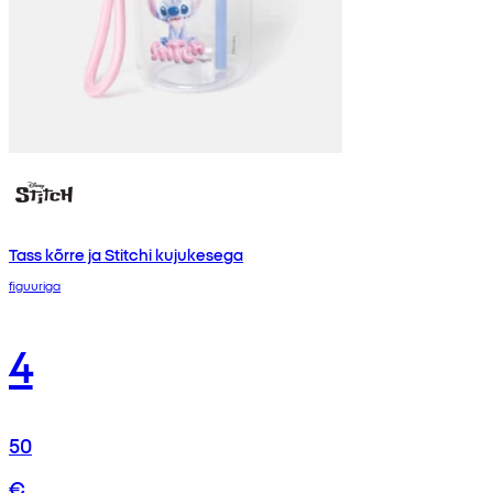
Tass kõrre ja Stitchi kujukesega
figuuriga
4
50
€