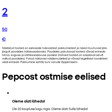
2
50
€
Näidatud tooted on eelvaade tulevastest pakkumistest ja need muutuvad järk-
järgult poodides kättesaadavaks. Poodides pakutavad tooted võivad erineda
hinna, koguse ja kättesaadavuse poolest (mõned tooted on saadaval ainult
valitud poodides). Fotod näitavad näidismudeleid ja võivad tegelikest toodetest
veidi erineda. Pakkumine kehtib kuni varude lõppemiseni.
Pepcost ostmise eelised
Oleme alati lähedal
Üle 20 kaupluse kogu riigis. Oleme alati Sulle lähedal