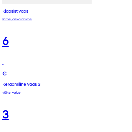
Klaasist vaas
lihtne, dekoratiivne
6
€
Keraamiline vaas S
väike, valge
3