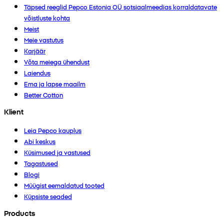
Täpsed reeglid Pepco Estonia OÜ sotsiaalmeedias korraldatavate
võistluste kohta
Meist
Meie vastutus
Karjäär
Võta meiega ühendust
Laiendus
Ema ja lapse maailm
Better Cotton
Klient
Leia Pepco kauplus
Abi keskus
Küsimused ja vastused
Tagastused
Blogi
Müügist eemaldatud tooted
Küpsiste seaded
Products