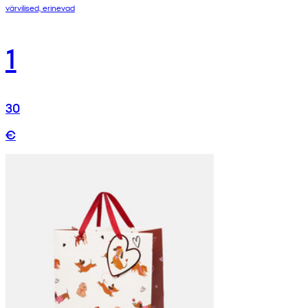
värvilised, erinevad
1
30
€