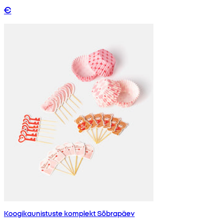
€
Koogikaunistuste komplekt Sõbrapäev