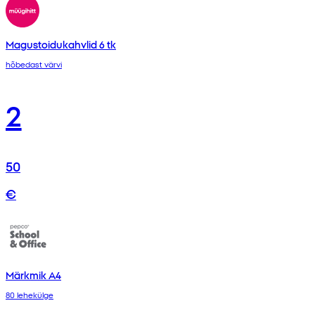
Magustoidukahvlid 6 tk
hõbedast värvi
2
50
€
Märkmik A4
80 lehekülge