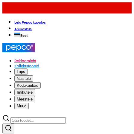
Leia Pepco kauplus
Abi keskus
Eesti
Reklaamleht
Kollektsioonid
Laps
Naistele
Kodukaubad
Imikutele
Meestele
Muud