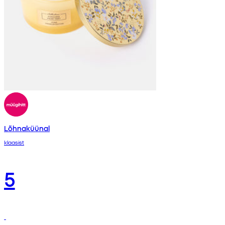
Lõhnaküünal
klaasist
5