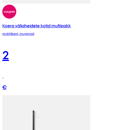
Koera väljaheidete kotid multipakk
praktilised, mugavad
2
€