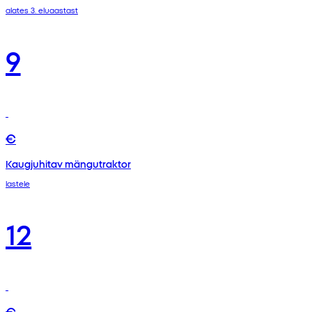
alates 3. eluaastast
9
€
Kaugjuhitav mängutraktor
lastele
12
€