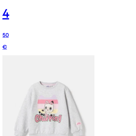
4
50
€