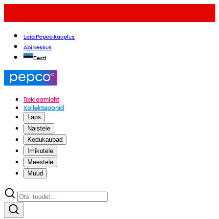
Leia Pepco kauplus
Abi keskus
Eesti
Reklaamleht
Kollektsioonid
Laps
Naistele
Kodukaubad
Imikutele
Meestele
Muud