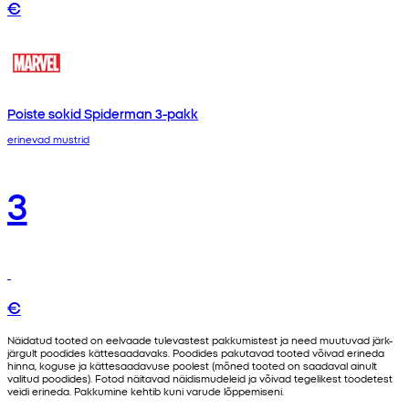
€
Poiste sokid Spiderman 3-pakk
erinevad mustrid
3
€
Näidatud tooted on eelvaade tulevastest pakkumistest ja need muutuvad järk-
järgult poodides kättesaadavaks. Poodides pakutavad tooted võivad erineda
hinna, koguse ja kättesaadavuse poolest (mõned tooted on saadaval ainult
valitud poodides). Fotod näitavad näidismudeleid ja võivad tegelikest toodetest
veidi erineda. Pakkumine kehtib kuni varude lõppemiseni.