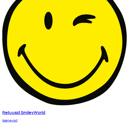
Retuusid SmileyWorld
laienevad