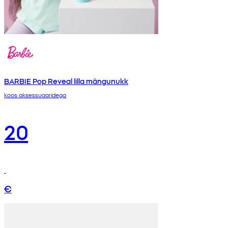
BARBIE Pop Reveal lilla mängunukk
koos aksessuaaridega
20
€