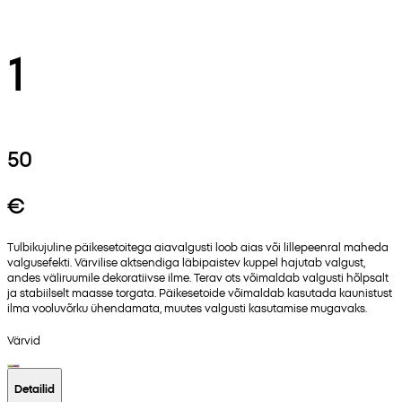
1
50
€
Tulbikujuline päikesetoitega aiavalgusti loob aias või lillepeenral maheda
valgusefekti. Värvilise aktsendiga läbipaistev kuppel hajutab valgust,
andes väliruumile dekoratiivse ilme. Terav ots võimaldab valgusti hõlpsalt
ja stabiilselt maasse torgata. Päikesetoide võimaldab kasutada kaunistust
ilma vooluvõrku ühendamata, muutes valgusti kasutamise mugavaks.
Värvid
Detailid