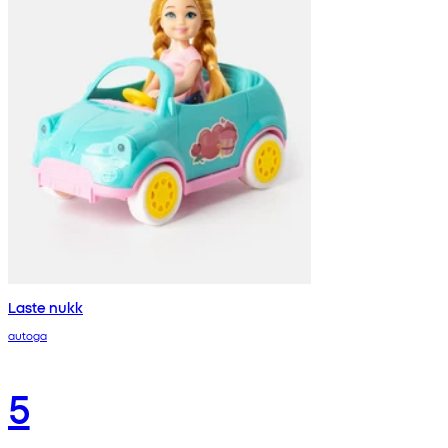
Laste nukk
autoga
5