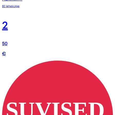
80 lehekülge
2
50
€