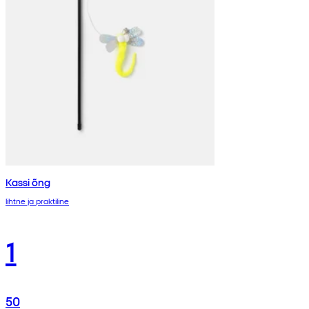
Kassi õng
lihtne ja praktiline
1
50