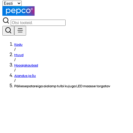
Kodu
/
Muud
/
Hooajakaubad
/
Aiandus ja õu
/
Päikesepatareiga aialamp tulbi kujuga LED maasse torgatav