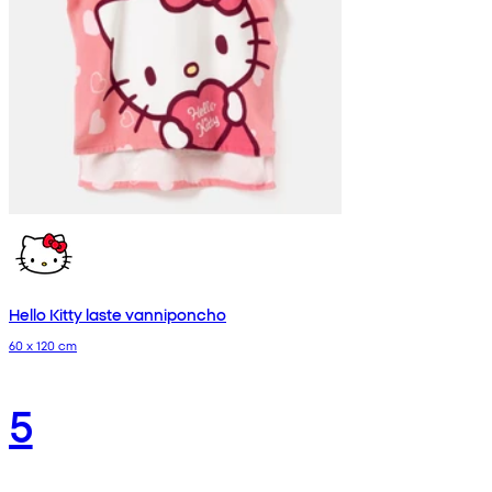
Hello Kitty laste vanniponcho
60 x 120 cm
5