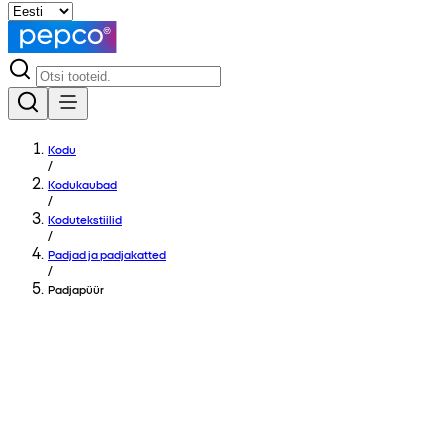
Kodu
/
Kodukaubad
/
Kodutekstiilid
/
Padjad ja padjakatted
/
Padjapüür