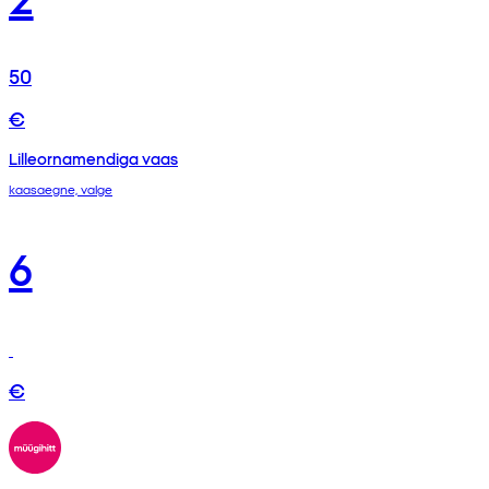
50
€
Lilleornamendiga vaas
kaasaegne, valge
6
€