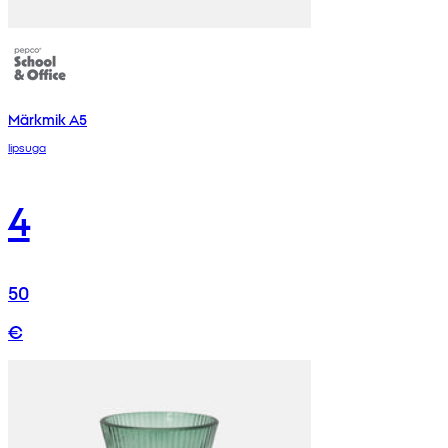
Märkmik A5
lipsuga
4
50
€