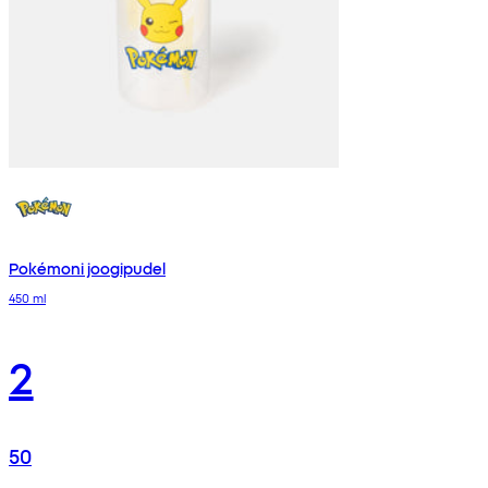
Pokémoni joogipudel
450 ml
2
50