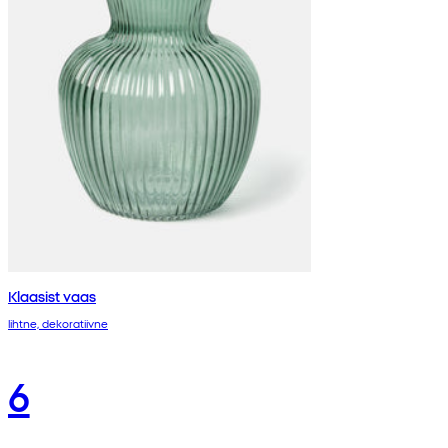
Klaasist vaas
lihtne, dekoratiivne
6