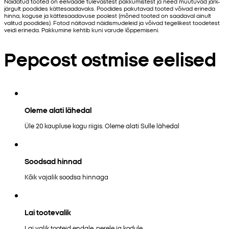
Näidatud tooted on eelvaade tulevastest pakkumistest ja need muutuvad järk-
järgult poodides kättesaadavaks. Poodides pakutavad tooted võivad erineda
hinna, koguse ja kättesaadavuse poolest (mõned tooted on saadaval ainult
valitud poodides). Fotod näitavad näidismudeleid ja võivad tegelikest toodetest
veidi erineda. Pakkumine kehtib kuni varude lõppemiseni.
Pepcost ostmise eelised
Oleme alati lähedal
Üle 20 kaupluse kogu riigis. Oleme alati Sulle lähedal
Soodsad hinnad
Kõik vajalik soodsa hinnaga
Lai tootevalik
Lai valik tooteid endale, perele ja kodule