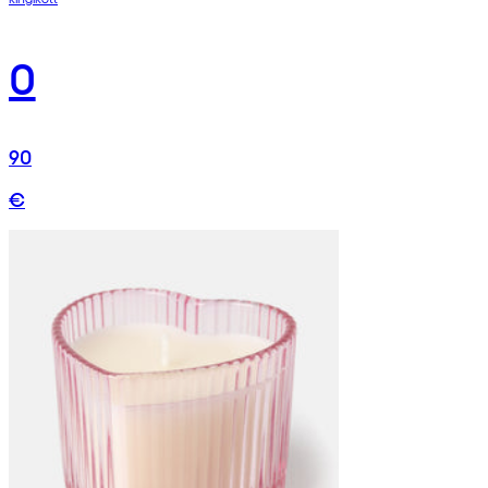
0
90
€