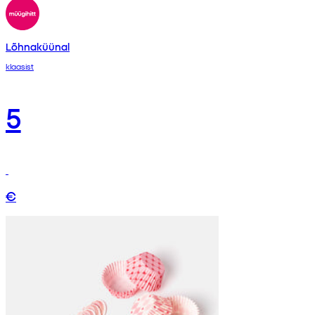
Lõhnaküünal
klaasist
5
€