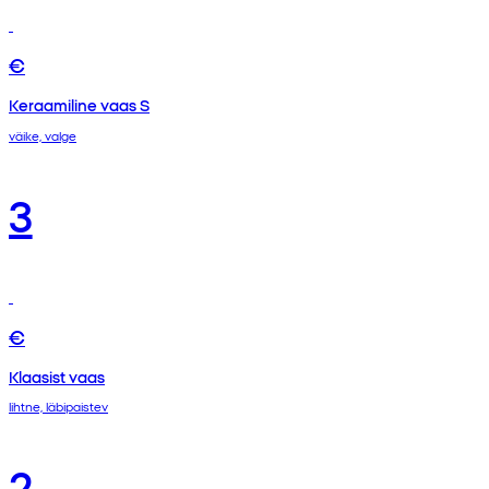
€
Keraamiline vaas S
väike, valge
3
€
Klaasist vaas
lihtne, läbipaistev
2