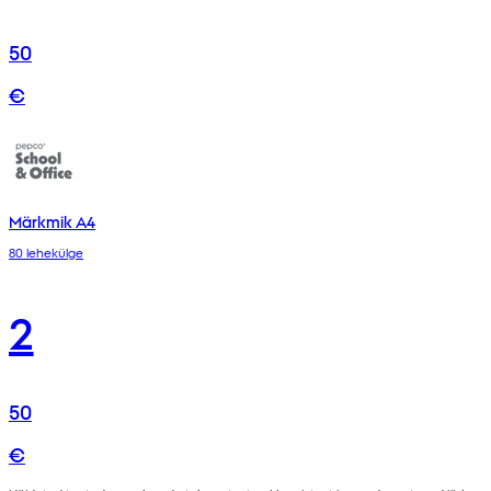
50
€
Märkmik A4
80 lehekülge
2
50
€