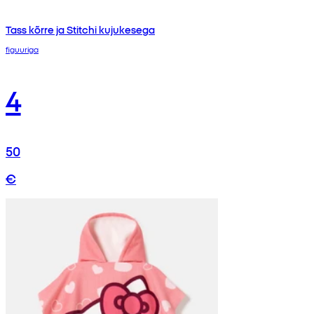
Tass kõrre ja Stitchi kujukesega
figuuriga
4
50
€