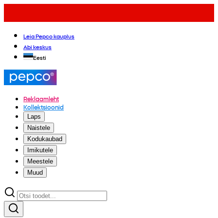
Leia Pepco kauplus
Abi keskus
Eesti
Reklaamleht
Kollektsioonid
Laps
Naistele
Kodukaubad
Imikutele
Meestele
Muud