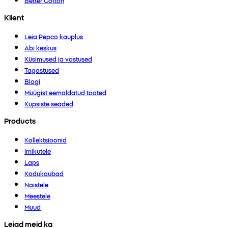
Better Cotton
Klient
Leia Pepco kauplus
Abi keskus
Küsimused ja vastused
Tagastused
Blogi
Müügist eemaldatud tooted
Küpsiste seaded
Products
Kollektsioonid
Imikutele
Laps
Kodukaubad
Naistele
Meestele
Muud
Leiad meid ka