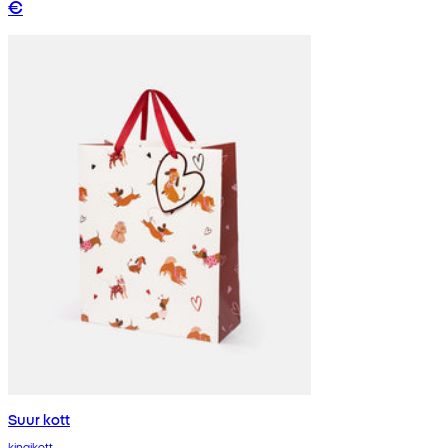
€
Suur kott
kingikott