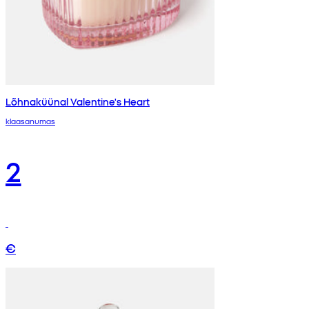
Lõhnaküünal Valentine's Heart
klaasanumas
2
€