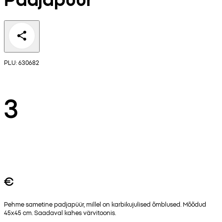
PLU: 630682
3
€
Pehme sametine padjapüür, millel on karbikujulised õmblused. Mõõdud
45x45 cm. Saadaval kahes värvitoonis.