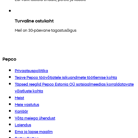
Turvaline ostukoht
Meil on 30-päevane tagastusõigus
Pepco
Privaatsuspoliitika
Teave Pepco töövõtjatele isikuandmete töötlemise kohta
Täpsed reeglid Pepco Estonia OÜ sotsiaalmeedias korraldatavate
võistluste kohta
Meist
Meie vastutus
Karjäär
Võta meiega ühendust
Laiendus
Ema ja lapse maailm