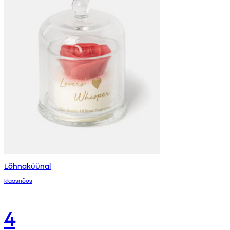
Lõhnaküünal
klaasnõus
4