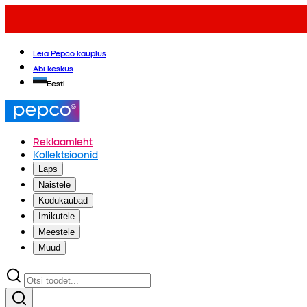
Leia Pepco kauplus
Abi keskus
Eesti
Reklaamleht
Kollektsioonid
Laps
Naistele
Kodukaubad
Imikutele
Meestele
Muud