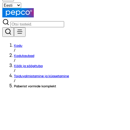
Kodu
/
Kodukaubad
/
Köök ja söögituba
/
Toiduvalmistamine ja küpsetamine
/
Paberist vormide komplekt