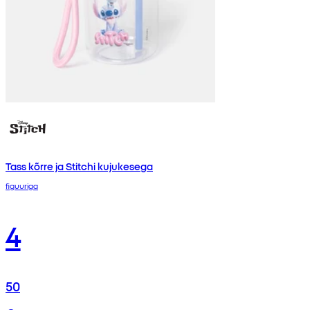
Tass kõrre ja Stitchi kujukesega
figuuriga
4
50