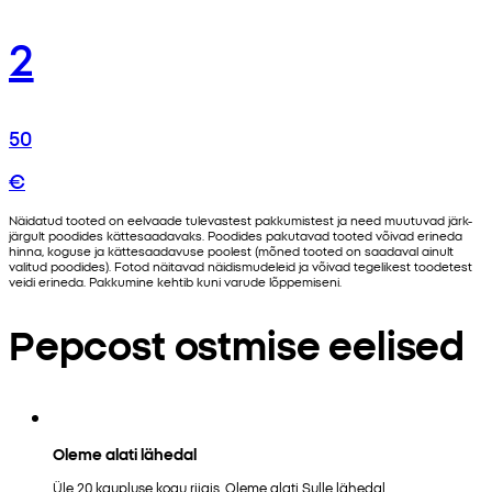
2
50
€
Näidatud tooted on eelvaade tulevastest pakkumistest ja need muutuvad järk-
järgult poodides kättesaadavaks. Poodides pakutavad tooted võivad erineda
hinna, koguse ja kättesaadavuse poolest (mõned tooted on saadaval ainult
valitud poodides). Fotod näitavad näidismudeleid ja võivad tegelikest toodetest
veidi erineda. Pakkumine kehtib kuni varude lõppemiseni.
Pepcost ostmise eelised
Oleme alati lähedal
Üle 20 kaupluse kogu riigis. Oleme alati Sulle lähedal