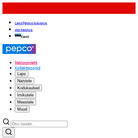
Leia Pepco kauplus
Abi keskus
Eesti
Reklaamleht
Kollektsioonid
Laps
Naistele
Kodukaubad
Imikutele
Meestele
Muud