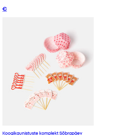
€
Koogikaunistuste komplekt Sõbrapäev