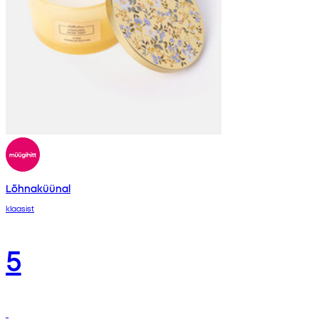
Lõhnaküünal
klaasist
5