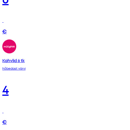
€
Kahvlid 6 tk
hõbedast värvi
4
€