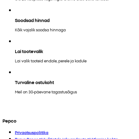
Soodsad hinnad
Kõik vajalik soodsa hinnaga
Lai tootevalik
Lai valik tooteid endale, perele ja kodule
Turvaline ostukoht
Meil on 30-päevane tagastusõigus
Pepco
Privaatsuspoliitika