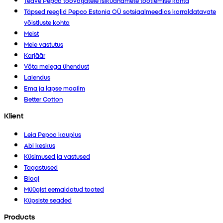
Teave Pepco töövõtjatele isikuandmete töötlemise kohta
Täpsed reeglid Pepco Estonia OÜ sotsiaalmeedias korraldatavate
võistluste kohta
Meist
Meie vastutus
Karjäär
Võta meiega ühendust
Laiendus
Ema ja lapse maailm
Better Cotton
Klient
Leia Pepco kauplus
Abi keskus
Küsimused ja vastused
Tagastused
Blogi
Müügist eemaldatud tooted
Küpsiste seaded
Products