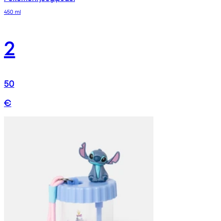
450 ml
2
50
€