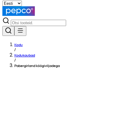
Kodu
/
Kodukaubad
/
Pabergirland köögiviljadega