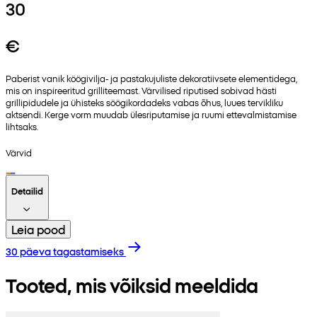
30
€
Paberist vanik köögivilja- ja pastakujuliste dekoratiivsete elementidega,
mis on inspireeritud grilliteemast. Värvilised riputised sobivad hästi
grillipidudele ja ühisteks söögikordadeks vabas õhus, luues tervikliku
aktsendi. Kerge vorm muudab ülesriputamise ja ruumi ettevalmistamise
lihtsaks.
Värvid
Detailid
Leia pood
30 päeva tagastamiseks
Tooted, mis võiksid meeldida