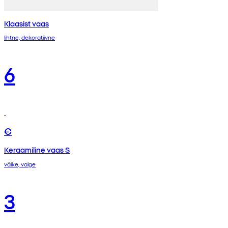
Klaasist vaas
lihtne, dekoratiivne
6
€
Keraamiline vaas S
väike, valge
3