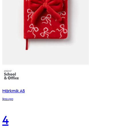
Märkmik A5
lipsuga
4