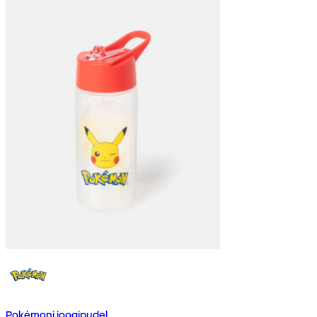
Pokémoni joogipudel