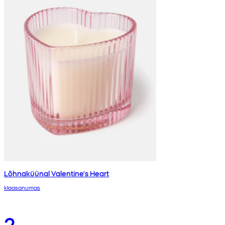
Lõhnaküünal Valentine's Heart
klaasanumas
2