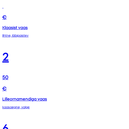
€
Klaasist vaas
lihtne, läbipaistev
2
50
€
Lilleornamendiga vaas
kaasaegne, valge
6