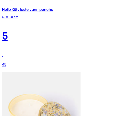
Hello Kitty laste vanniponcho
60 x 120 cm
5
€