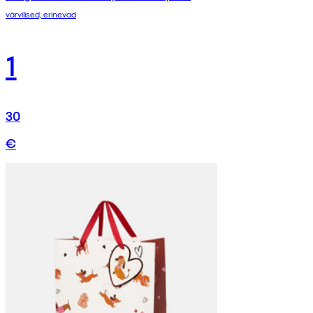
värvilised, erinevad
1
30
€