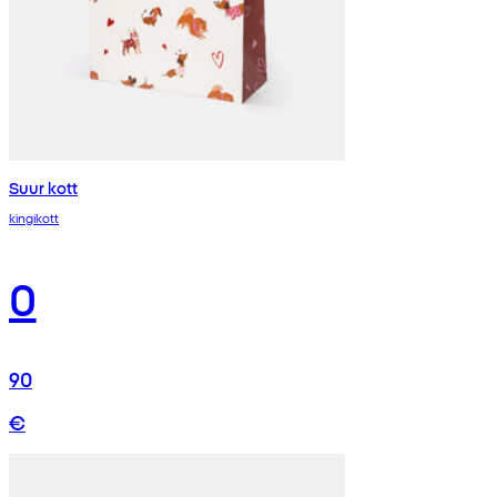
Suur kott
kingikott
0
90
€