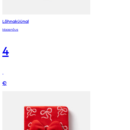
Lõhnaküünal
klaasnõus
4
€