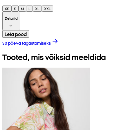
XS
S
M
L
XL
XXL
Detailid
Leia pood
30 päeva tagastamiseks
Tooted, mis võiksid meeldida