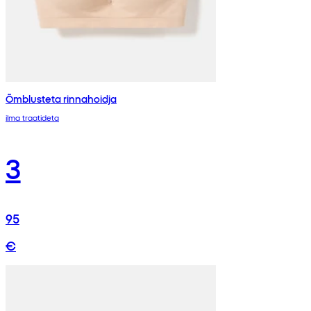
Õmblusteta rinnahoidja
ilma traatideta
3
95
€