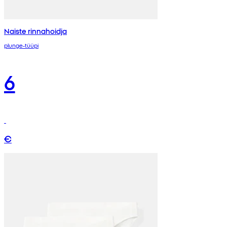
Naiste rinnahoidja
plunge-tüüpi
6
€