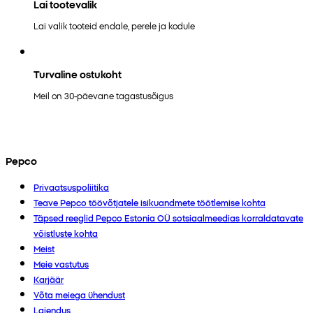
Lai tootevalik
Lai valik tooteid endale, perele ja kodule
Turvaline ostukoht
Meil on 30-päevane tagastusõigus
Pepco
Privaatsuspoliitika
Teave Pepco töövõtjatele isikuandmete töötlemise kohta
Täpsed reeglid Pepco Estonia OÜ sotsiaalmeedias korraldatavate
võistluste kohta
Meist
Meie vastutus
Karjäär
Võta meiega ühendust
Laiendus