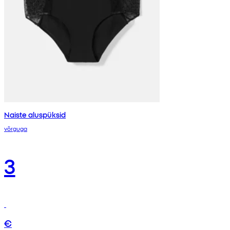
Naiste aluspüksid
võrguga
3
€