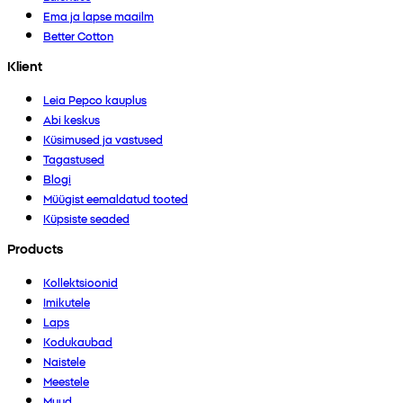
Ema ja lapse maailm
Better Cotton
Klient
Leia Pepco kauplus
Abi keskus
Küsimused ja vastused
Tagastused
Blogi
Müügist eemaldatud tooted
Küpsiste seaded
Products
Kollektsioonid
Imikutele
Laps
Kodukaubad
Naistele
Meestele
Muud