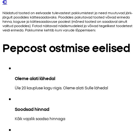
€
Näidatud tooted on eelvaade tulevastest pakkumistest ja need muutuvad järk-
järgult poodides kättesaadavaks. Poodides pakutavad tooted võivad erineda
hinna, koguse ja kättesaadavuse poolest (mõned tooted on saadaval ainult
valitud poodides). Fotod näitavad näidismudeleid ja võivad tegelikest toodetest
veidi erineda. Pakkumine kehtib kuni varude lõppemiseni.
Pepcost ostmise eelised
Oleme alati lähedal
Üle 20 kaupluse kogu riigis. Oleme alati Sulle lähedal
Soodsad hinnad
Kõik vajalik soodsa hinnaga