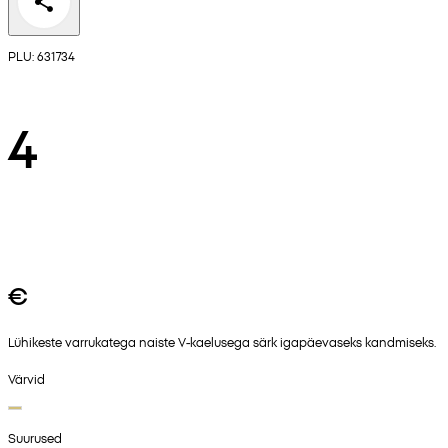
PLU: 631734
4
€
Lühikeste varrukatega naiste V-kaelusega särk igapäevaseks kandmiseks.
Värvid
Suurused