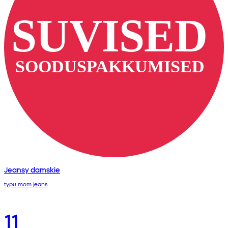
Jeansy damskie
typu mom jeans
11