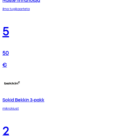
ilma tugikaarteta
5
50
€
Sokid Bekkin 3-pakk
mikrokiust
2