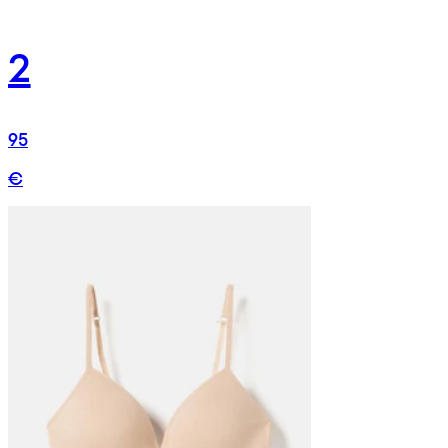
2
95
€