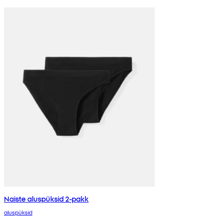
Naiste aluspüksid 2-pakk
aluspüksid