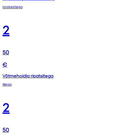
kirsikestega
2
50
€
Võtmehoidja ripatsitega
lillega
2
50