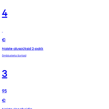
4
€
Naiste aluspüksid 2-pakk
õmblusteta šortsid
3
95
€
Naiste rinnahoidja