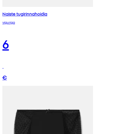
Naiste tugirinnahoidja
viguriga
6
€