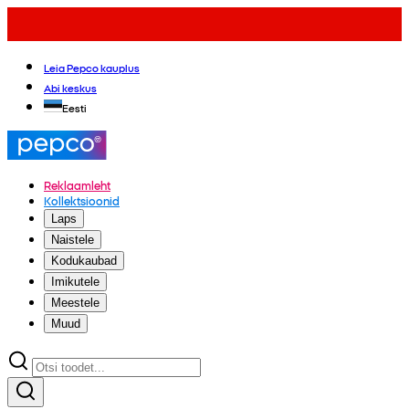
Leia Pepco kauplus
Abi keskus
Eesti
Reklaamleht
Kollektsioonid
Laps
Naistele
Kodukaubad
Imikutele
Meestele
Muud