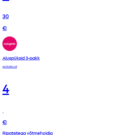
30
€
Aluspüksid 3-pakk
püksikud
4
€
Ripatsitega võtmehoidja