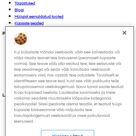
Tagastused
Blogi
Müügist eemaldatud tooted
Küpsiste seaded
Products
Kollektsioonid
Imikutele
Kui külastate mõnda veebisaiti, võib see salvestada või
välja otsida teavet teie brauserist (peamiselt küpsiste
Laps
vormis). See teave võib olla seotud teie, teie eelistuste või
Kodukaubad
teie seadmega või seda võib kasutada veebisaidi
Naistele
esitamiseks viisil, mis vastab teie ootustele. Tavaliselt ei
Meestele
identifitseeri see teave teid, kuid see võib pakkuda teile
Muud
isikupärasemat veebikogemust. Soovi korral saate teatud
tüüpi küpsised keelata. Lisateabe saamiseks ja meie
Leiad meid ka
vaikimisi seadete muutmiseks klõpsake kategooria
pealkirjadel. Siiski peaksite olema teadlik, et teatud tüüpi
küpsiste blokeerimine võib mõjutada teie
kasutajakogemust veebisaidil ja meie pakutavaid
teenuseid.