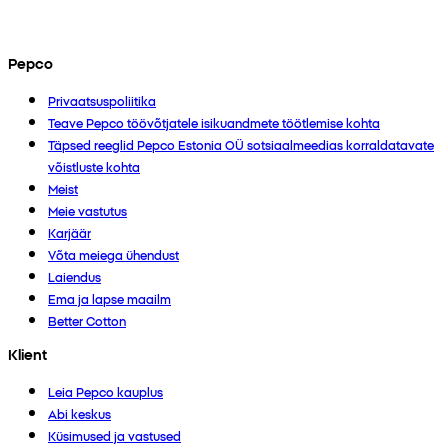
Pepco
Privaatsuspoliitika
Teave Pepco töövõtjatele isikuandmete töötlemise kohta
Täpsed reeglid Pepco Estonia OÜ sotsiaalmeedias korraldatavate
võistluste kohta
Meist
Meie vastutus
Karjäär
Võta meiega ühendust
Laiendus
Ema ja lapse maailm
Better Cotton
Klient
Leia Pepco kauplus
Abi keskus
Küsimused ja vastused