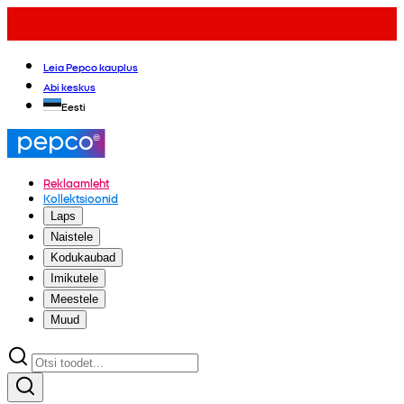
Leia Pepco kauplus
Abi keskus
Eesti
Reklaamleht
Kollektsioonid
Laps
Naistele
Kodukaubad
Imikutele
Meestele
Muud