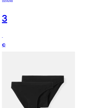
võrguga
3
€