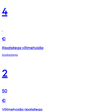
4
€
Ripatsitega võtmehoidja
kirsikestega
2
50
€
Võtmehoidja ripatsitega