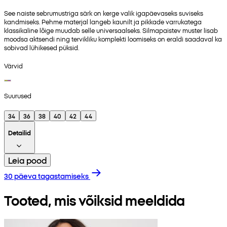
See naiste sebrumustriga särk on kerge valik igapäevaseks suviseks
kandmiseks. Pehme materjal langeb kaunilt ja pikkade varrukatega
klassikaline lõige muudab selle universaalseks. Silmapaistev muster lisab
moodsa aktsendi ning tervikliku komplekti loomiseks on eraldi saadaval ka
sobivad lühikesed püksid.
Värvid
Suurused
34
36
38
40
42
44
Detailid
Leia pood
30 päeva tagastamiseks
Tooted, mis võiksid meeldida