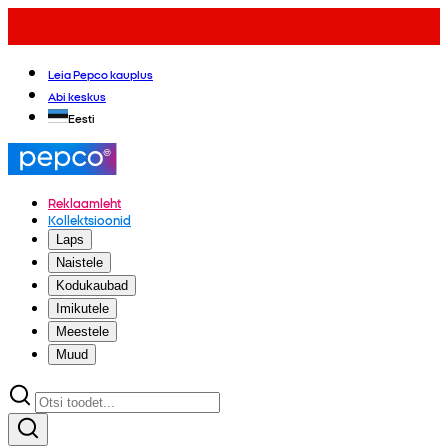
Leia Pepco kauplus
Abi keskus
Eesti
Reklaamleht
Kollektsioonid
Laps
Naistele
Kodukaubad
Imikutele
Meestele
Muud