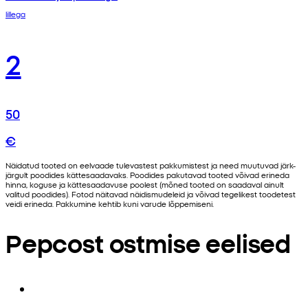
lillega
2
50
€
Näidatud tooted on eelvaade tulevastest pakkumistest ja need muutuvad järk-
järgult poodides kättesaadavaks. Poodides pakutavad tooted võivad erineda
hinna, koguse ja kättesaadavuse poolest (mõned tooted on saadaval ainult
valitud poodides). Fotod näitavad näidismudeleid ja võivad tegelikest toodetest
veidi erineda. Pakkumine kehtib kuni varude lõppemiseni.
Pepcost ostmise eelised