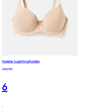
Naiste tugirinnahoidja
viguriga
6