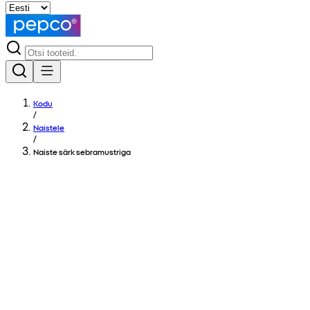
Kodu
/
Naistele
/
Naiste särk sebramustriga