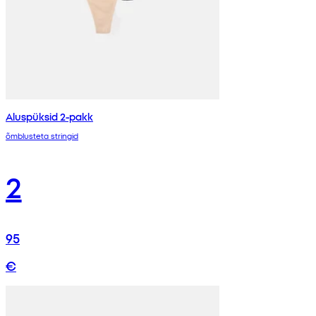
Aluspüksid 2-pakk
õmblusteta stringid
2
95
€