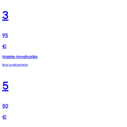
3
95
€
Naiste rinnahoidja
ilma tugikaarteta
5
50
€