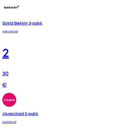
Sokid Bekkin 3-pakk
mikrokiust
2
30
€
Aluspüksid 3-pakk
püksikud