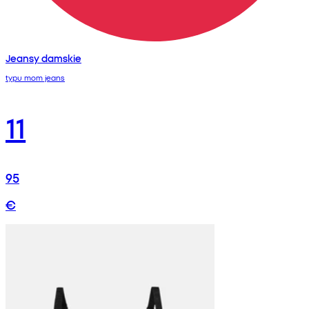
Jeansy damskie
typu mom jeans
11
95
€