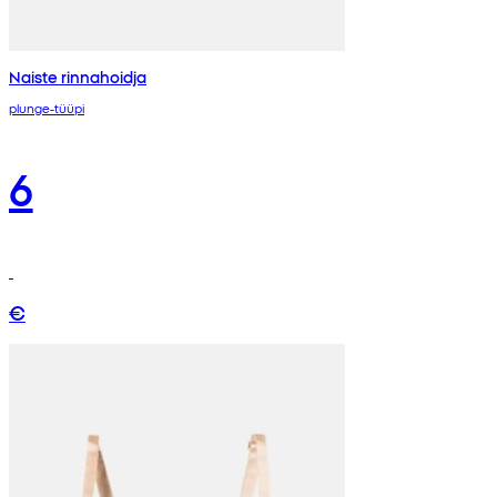
Naiste rinnahoidja
plunge-tüüpi
6
€