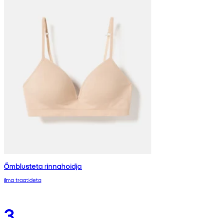
Õmblusteta rinnahoidja
ilma traatideta
3