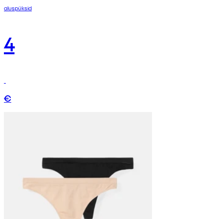
aluspüksid
4
€