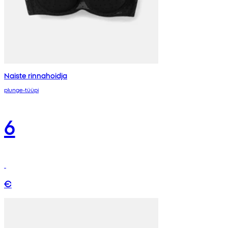
Naiste rinnahoidja
plunge-tüüpi
6
€