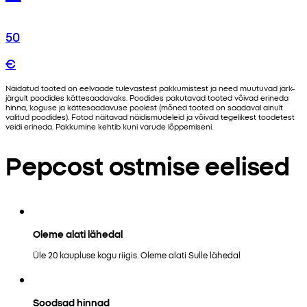
50
€
Näidatud tooted on eelvaade tulevastest pakkumistest ja need muutuvad järk-
järgult poodides kättesaadavaks. Poodides pakutavad tooted võivad erineda
hinna, koguse ja kättesaadavuse poolest (mõned tooted on saadaval ainult
valitud poodides). Fotod näitavad näidismudeleid ja võivad tegelikest toodetest
veidi erineda. Pakkumine kehtib kuni varude lõppemiseni.
Pepcost ostmise eelised
Oleme alati lähedal
Üle 20 kaupluse kogu riigis. Oleme alati Sulle lähedal
Soodsad hinnad