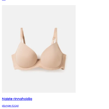
Naiste rinnahoidja
plunge-tüüpi