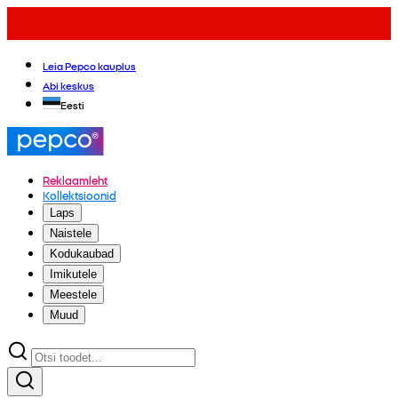
Leia Pepco kauplus
Abi keskus
Eesti
Reklaamleht
Kollektsioonid
Laps
Naistele
Kodukaubad
Imikutele
Meestele
Muud