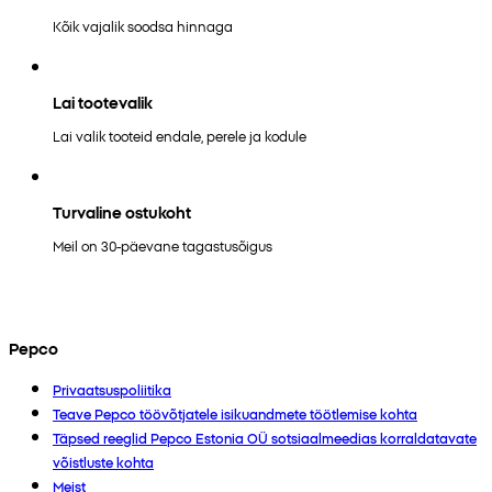
Kõik vajalik soodsa hinnaga
Lai tootevalik
Lai valik tooteid endale, perele ja kodule
Turvaline ostukoht
Meil on 30-päevane tagastusõigus
Pepco
Privaatsuspoliitika
Teave Pepco töövõtjatele isikuandmete töötlemise kohta
Täpsed reeglid Pepco Estonia OÜ sotsiaalmeedias korraldatavate
võistluste kohta
Meist