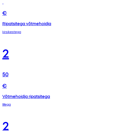
€
Ripatsitega võtmehoidja
kirsikestega
2
50
€
Võtmehoidja ripatsitega
lillega
2