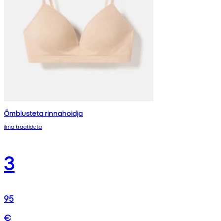
Õmblusteta rinnahoidja
ilma traatideta
3
95
€