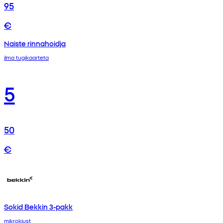
95
€
Naiste rinnahoidja
ilma tugikaarteta
5
50
€
Sokid Bekkin 3-pakk
mikrokiust