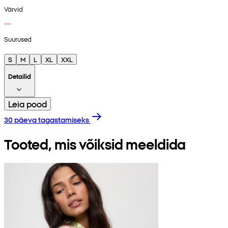
Värvid
Suurused
S
M
L
XL
XXL
Detailid
Leia pood
30 päeva tagastamiseks
Tooted, mis võiksid meeldida