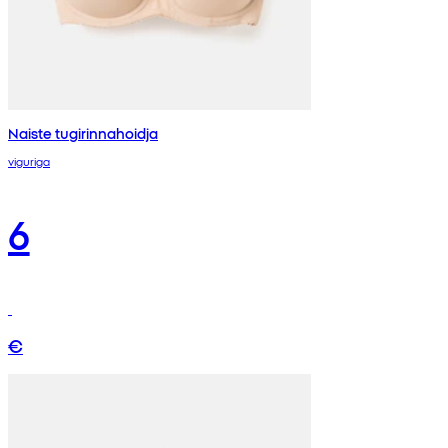
Naiste tugirinnahoidja
viguriga
6
€