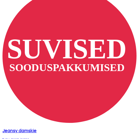
Jeansy damskie
typu mom jeans