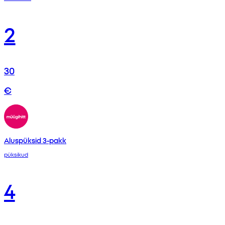
2
30
€
Aluspüksid 3-pakk
püksikud
4