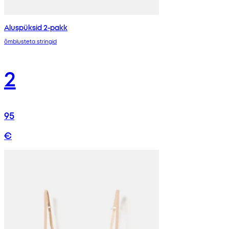
Aluspüksid 2-pakk
õmblusteta stringid
2
95
€