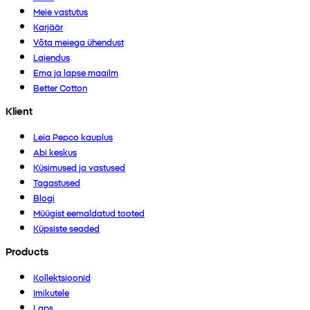
Meie vastutus
Karjäär
Võta meiega ühendust
Laiendus
Ema ja lapse maailm
Better Cotton
Klient
Leia Pepco kauplus
Abi keskus
Küsimused ja vastused
Tagastused
Blogi
Müügist eemaldatud tooted
Küpsiste seaded
Products
Kollektsioonid
Imikutele
Laps