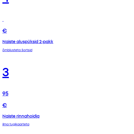
€
Naiste aluspüksid 2-pakk
õmblusteta šortsid
3
95
€
Naiste rinnahoidja
ilma tugikaarteta