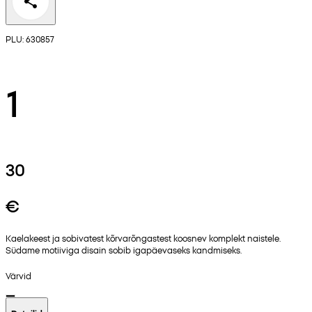
PLU: 630857
1
30
€
Kaelakeest ja sobivatest kõrvarõngastest koosnev komplekt naistele.
Südame motiiviga disain sobib igapäevaseks kandmiseks.
Värvid