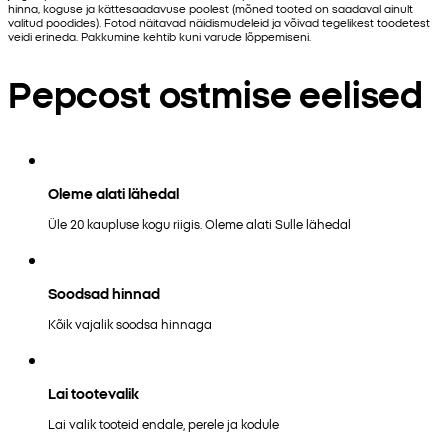
hinna, koguse ja kättesaadavuse poolest (mõned tooted on saadaval ainult
valitud poodides). Fotod näitavad näidismudeleid ja võivad tegelikest toodetest
veidi erineda. Pakkumine kehtib kuni varude lõppemiseni.
Pepcost ostmise eelised
Oleme alati lähedal
Üle 20 kaupluse kogu riigis. Oleme alati Sulle lähedal
Soodsad hinnad
Kõik vajalik soodsa hinnaga
Lai tootevalik
Lai valik tooteid endale, perele ja kodule