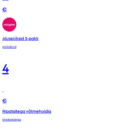
€
Aluspüksid 3-pakk
püksikud
4
€
Ripatsitega võtmehoidja
kirsikestega