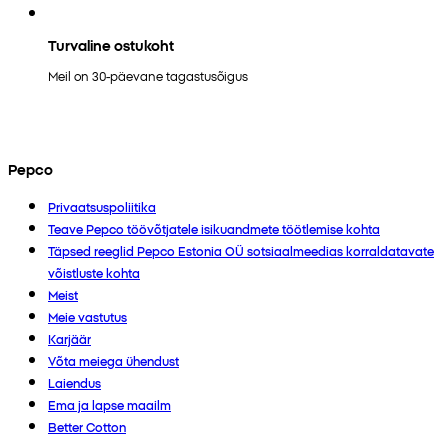
Turvaline ostukoht
Meil on 30-päevane tagastusõigus
Pepco
Privaatsuspoliitika
Teave Pepco töövõtjatele isikuandmete töötlemise kohta
Täpsed reeglid Pepco Estonia OÜ sotsiaalmeedias korraldatavate
võistluste kohta
Meist
Meie vastutus
Karjäär
Võta meiega ühendust
Laiendus
Ema ja lapse maailm
Better Cotton