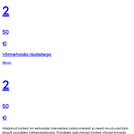
2
50
€
Võtmehoidja ripatsitega
lillega
2
50
€
Näidatud tooted on eelvaade tulevastest pakkumistest ja need muutuvad järk-
järgult poodides kättesaadavaks. Poodides pakutavad tooted võivad erineda