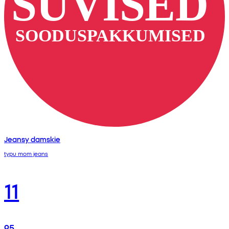
Jeansy damskie
typu mom jeans
11
95