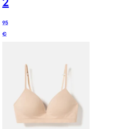
2
95
€