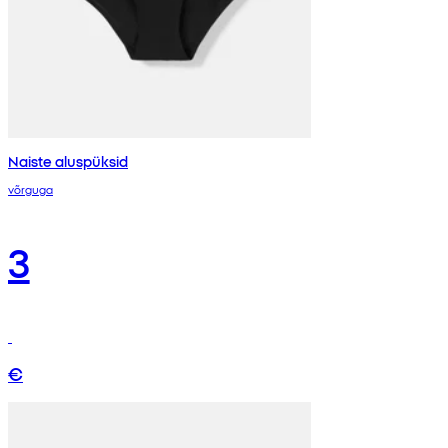
Naiste aluspüksid
võrguga
3
€