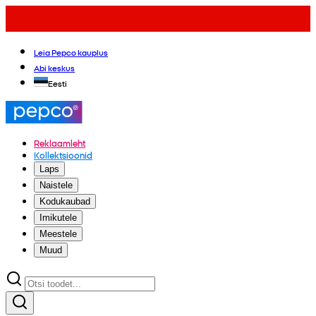
Leia Pepco kauplus
Abi keskus
Eesti
Reklaamleht
Kollektsioonid
Laps
Naistele
Kodukaubad
Imikutele
Meestele
Muud