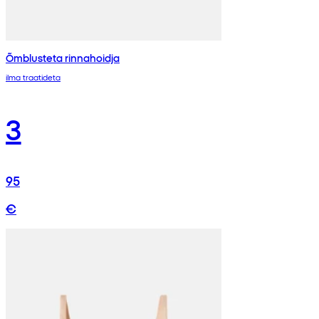
Õmblusteta rinnahoidja
ilma traatideta
3
95
€