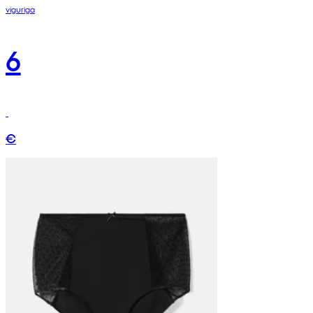
viguriga
6
€