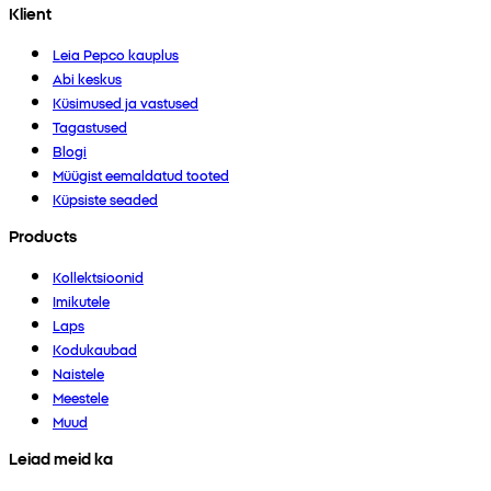
Klient
Leia Pepco kauplus
Abi keskus
Küsimused ja vastused
Tagastused
Blogi
Müügist eemaldatud tooted
Küpsiste seaded
Products
Kollektsioonid
Imikutele
Laps
Kodukaubad
Naistele
Meestele
Muud
Leiad meid ka