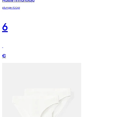
Naiste rinnahoidja
plunge-tüüpi
6
€