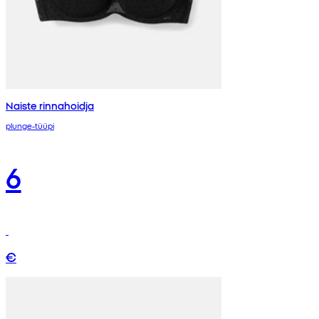
Naiste rinnahoidja
plunge-tüüpi
6
€