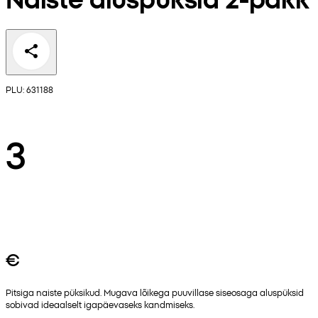
PLU: 631188
3
€
Pitsiga naiste püksikud. Mugava lõikega puuvillase siseosaga aluspüksid
sobivad ideaalselt igapäevaseks kandmiseks.