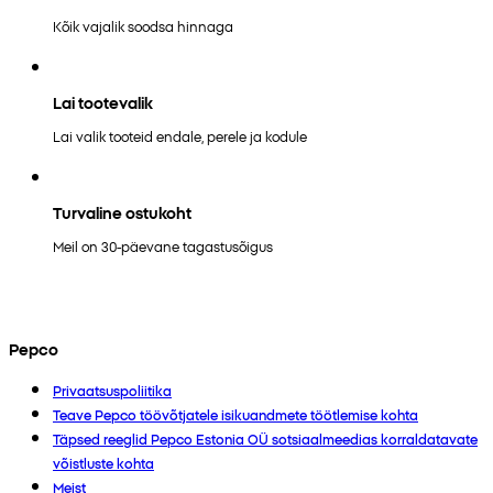
Kõik vajalik soodsa hinnaga
Lai tootevalik
Lai valik tooteid endale, perele ja kodule
Turvaline ostukoht
Meil on 30-päevane tagastusõigus
Pepco
Privaatsuspoliitika
Teave Pepco töövõtjatele isikuandmete töötlemise kohta
Täpsed reeglid Pepco Estonia OÜ sotsiaalmeedias korraldatavate
võistluste kohta
Meist