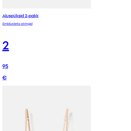
Aluspüksid 2-pakk
õmblusteta stringid
2
95
€