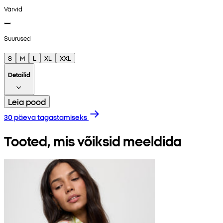
Värvid
Suurused
S
M
L
XL
XXL
Detailid
Leia pood
30 päeva tagastamiseks
Tooted, mis võiksid meeldida