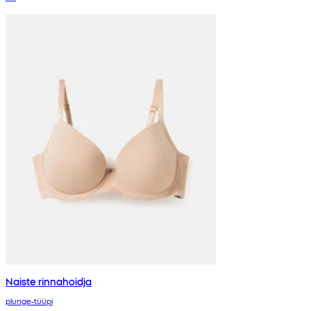
Naiste rinnahoidja
plunge-tüüpi