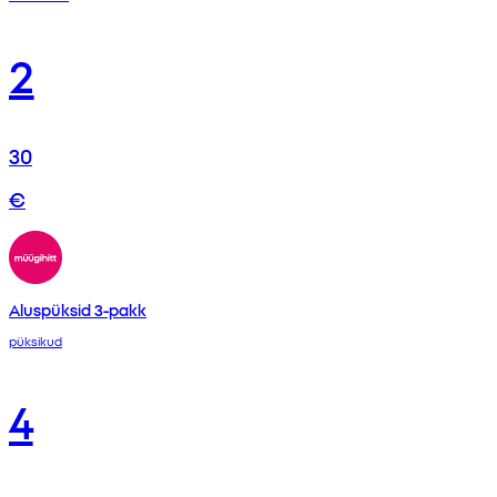
2
30
€
Aluspüksid 3-pakk
püksikud
4