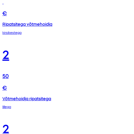
€
Ripatsitega võtmehoidja
kirsikestega
2
50
€
Võtmehoidja ripatsitega
lillega
2