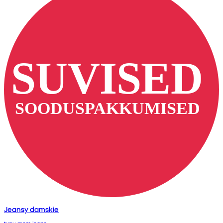
Jeansy damskie
typu mom jeans