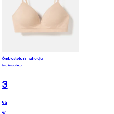
Õmblusteta rinnahoidja
ilma traatideta
3
95
€