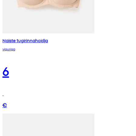
Naiste tugirinnahoidja
viguriga
6
€