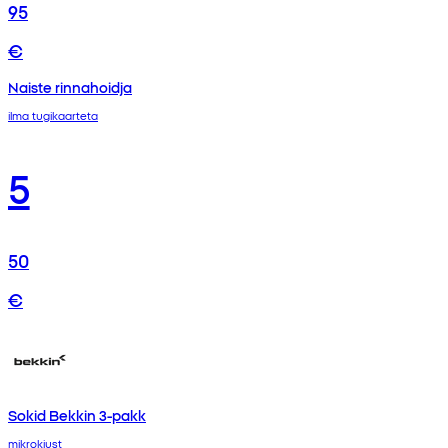
95
€
Naiste rinnahoidja
ilma tugikaarteta
5
50
€
Sokid Bekkin 3-pakk
mikrokiust