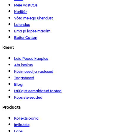
Meie vastutus
Karjäär
Võta meiega ühendust
Laiendus
Ema ja lapse maailm
Better Cotton
Klient
Leia Pepco kauplus
Abi keskus
Küsimused ja vastused
Tagastused
Blogi
Müügist eemaldatud tooted
Küpsiste seaded
Products
Kollektsioonid
Imikutele
Laps