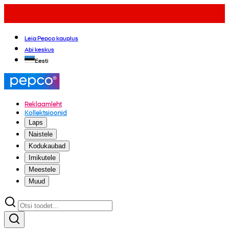
Leia Pepco kauplus
Abi keskus
Eesti
Reklaamleht
Kollektsioonid
Laps
Naistele
Kodukaubad
Imikutele
Meestele
Muud