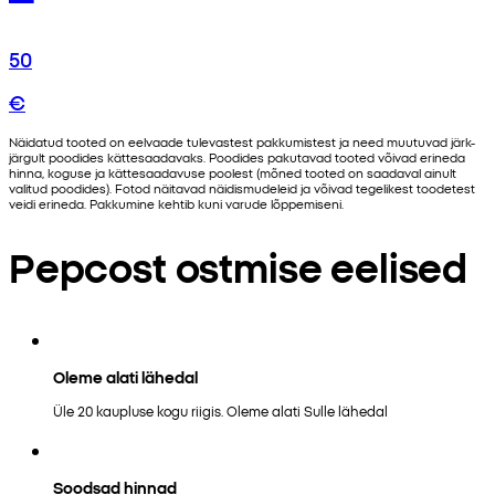
50
€
Näidatud tooted on eelvaade tulevastest pakkumistest ja need muutuvad järk-
järgult poodides kättesaadavaks. Poodides pakutavad tooted võivad erineda
hinna, koguse ja kättesaadavuse poolest (mõned tooted on saadaval ainult
valitud poodides). Fotod näitavad näidismudeleid ja võivad tegelikest toodetest
veidi erineda. Pakkumine kehtib kuni varude lõppemiseni.
Pepcost ostmise eelised
Oleme alati lähedal
Üle 20 kaupluse kogu riigis. Oleme alati Sulle lähedal
Soodsad hinnad