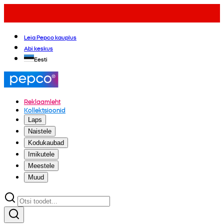
Leia Pepco kauplus
Abi keskus
Eesti
Reklaamleht
Kollektsioonid
Laps
Naistele
Kodukaubad
Imikutele
Meestele
Muud