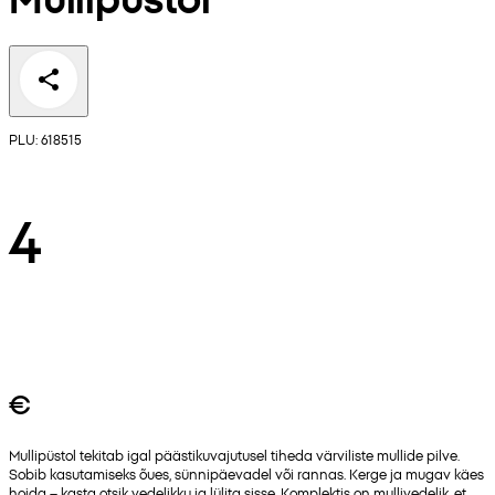
PLU: 618515
4
€
Mullipüstol tekitab igal päästikuvajutusel tiheda värviliste mullide pilve.
Sobib kasutamiseks õues, sünnipäevadel või rannas. Kerge ja mugav käes
hoida – kasta otsik vedelikku ja lülita sisse. Komplektis on mullivedelik, et