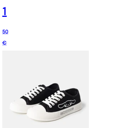
1
50
€