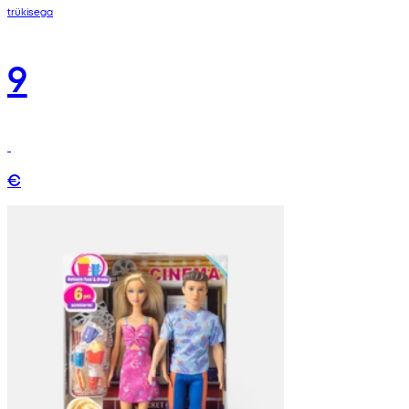
trükisega
9
€