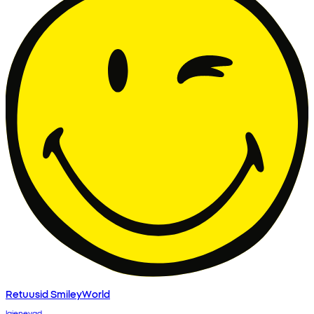
Retuusid SmileyWorld
laienevad