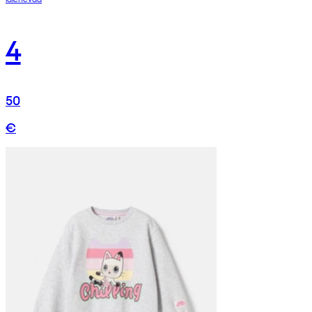
4
50
€