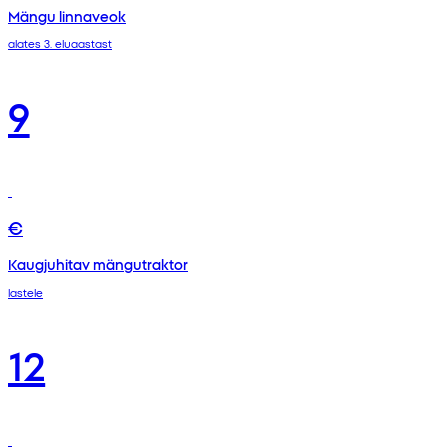
Mängu linnaveok
alates 3. eluaastast
9
€
Kaugjuhitav mängutraktor
lastele
12