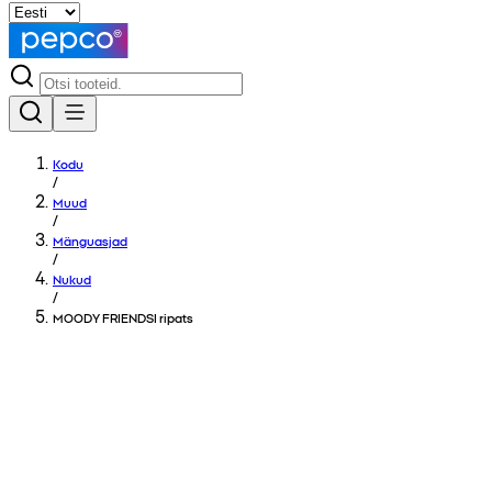
Kodu
/
Muud
/
Mänguasjad
/
Nukud
/
MOODY FRIENDSI ripats