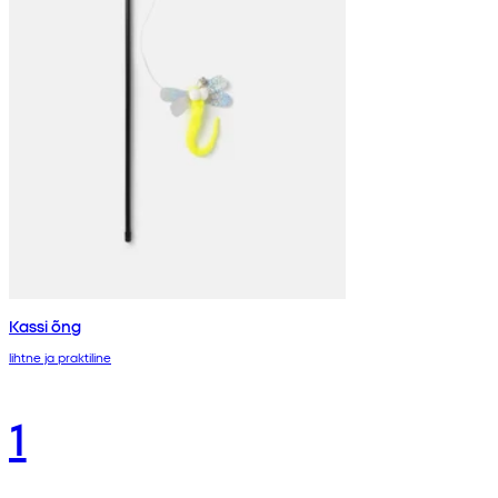
Kassi õng
lihtne ja praktiline
1