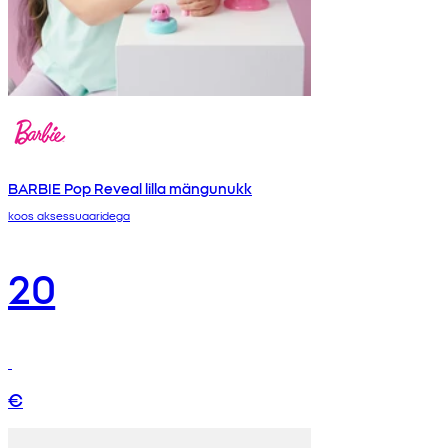
BARBIE Pop Reveal lilla mängunukk
koos aksessuaaridega
20
€