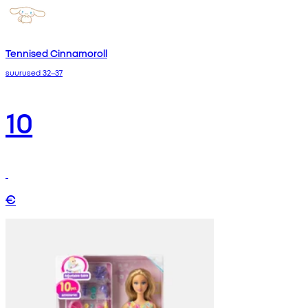
Tennised Cinnamoroll
suurused 32–37
10
€