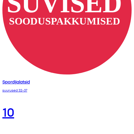
Spordijalatsid
suurused 32–37
10