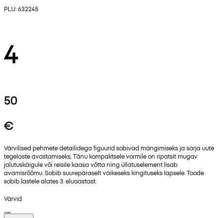
PLU: 632245
4
50
€
Värvilised pehmete detailidega figuurid sobivad mängimiseks ja sarja uute
tegelaste avastamiseks. Tänu kompaktsele vormile on ripatsit mugav
jalutuskäigule või reisile kaasa võtta ning üllatuselement lisab
avamisrõõmu. Sobib suurepäraselt väikeseks kingituseks lapsele. Toode
sobib lastele alates 3. eluaastast.
Värvid