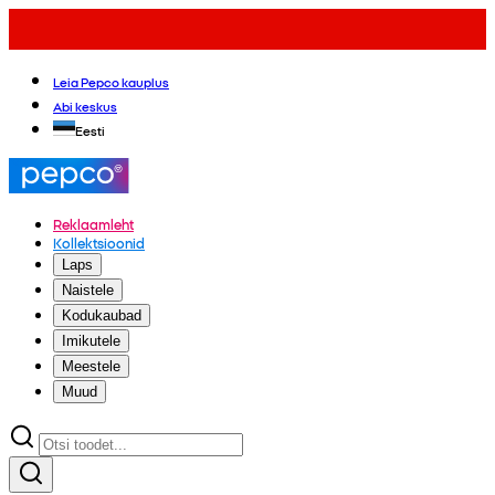
Leia Pepco kauplus
Abi keskus
Eesti
Reklaamleht
Kollektsioonid
Laps
Naistele
Kodukaubad
Imikutele
Meestele
Muud