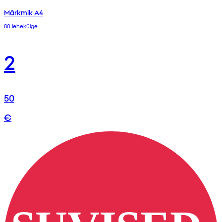
Märkmik A4
80 lehekülge
2
50
€