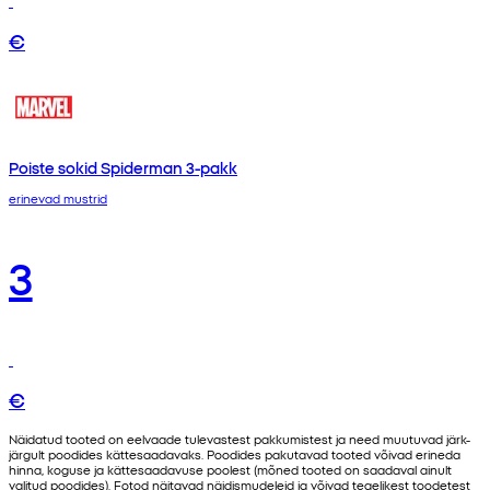
€
Poiste sokid Spiderman 3-pakk
erinevad mustrid
3
€
Näidatud tooted on eelvaade tulevastest pakkumistest ja need muutuvad järk-
järgult poodides kättesaadavaks. Poodides pakutavad tooted võivad erineda
hinna, koguse ja kättesaadavuse poolest (mõned tooted on saadaval ainult
valitud poodides). Fotod näitavad näidismudeleid ja võivad tegelikest toodetest