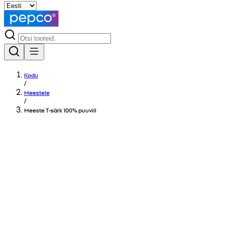
Kodu
/
Meestele
/
Meeste T-särk 100% puuvill