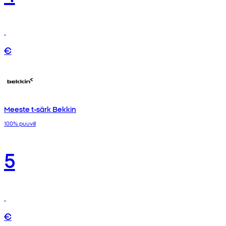
€
Meeste t-särk Bekkin
100% puuvill
5
€