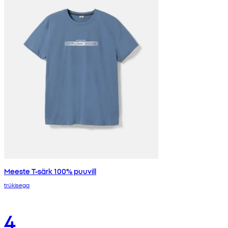
Meeste T-särk 100% puuvill
trükisega
4