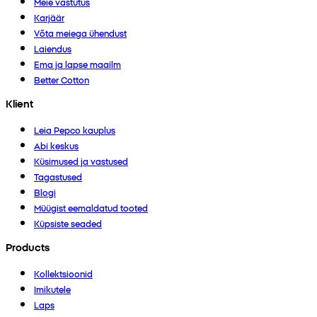
Meie vastutus
Karjäär
Võta meiega ühendust
Laiendus
Ema ja lapse maailm
Better Cotton
Klient
Leia Pepco kauplus
Abi keskus
Küsimused ja vastused
Tagastused
Blogi
Müügist eemaldatud tooted
Küpsiste seaded
Products
Kollektsioonid
Imikutele
Laps