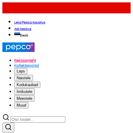
Leia Pepco kauplus
Abi keskus
Eesti
Reklaamleht
Kollektsioonid
Laps
Naistele
Kodukaubad
Imikutele
Meestele
Muud