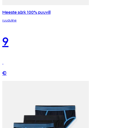
Meeste särk 100% puuvill
ruuduline
9
€