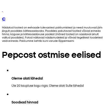
€
Näidatud tooted on eelvaade tulevastest pakkumistest ja need muutuvad järk-
järgult poodides kättesaadavaks. Poodides pakutavad tooted võivad erineda
hinna, koguse ja kättesaadavuse poolest (mõned tooted on saadaval ainult
valitud poodides). Fotod näitavad näidismudeleid ja võivad tegelikest toodetest
veidi erineda. Pakkumine kehtib kuni varude lõppemiseni.
Pepcost ostmise eelised
Oleme alati lähedal
Üle 20 kaupluse kogu riigis. Oleme alati Sulle lähedal
Soodsad hinnad