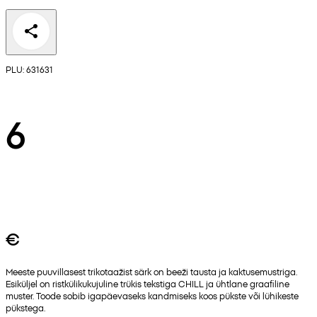
PLU: 631631
6
€
Meeste puuvillasest trikotaažist särk on beeži tausta ja kaktusemustriga.
Esiküljel on ristkülikukujuline trükis tekstiga CHILL ja ühtlane graafiline
muster. Toode sobib igapäevaseks kandmiseks koos pükste või lühikeste
pükstega.