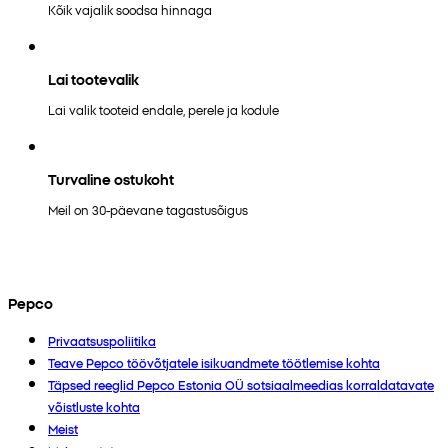
Kõik vajalik soodsa hinnaga
Lai tootevalik
Lai valik tooteid endale, perele ja kodule
Turvaline ostukoht
Meil on 30-päevane tagastusõigus
Pepco
Privaatsuspoliitika
Teave Pepco töövõtjatele isikuandmete töötlemise kohta
Täpsed reeglid Pepco Estonia OÜ sotsiaalmeedias korraldatavate
võistluste kohta
Meist