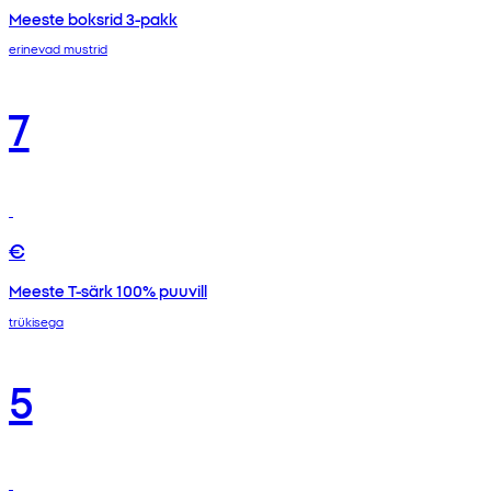
Meeste boksrid 3-pakk
erinevad mustrid
7
€
Meeste T-särk 100% puuvill
trükisega
5