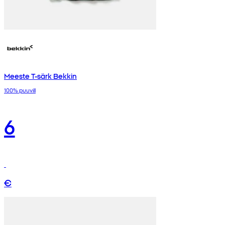
Meeste T-särk Bekkin
100% puuvill
6
€