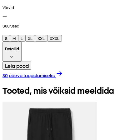
Värvid
Suurused
S
M
L
XL
XXL
XXXL
Detailid
Leia pood
30 päeva tagastamiseks
Tooted, mis võiksid meeldida