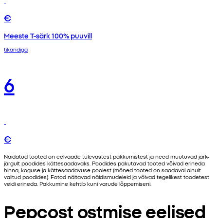
€
Meeste T-särk 100% puuvill
tikandiga
6
€
Näidatud tooted on eelvaade tulevastest pakkumistest ja need muutuvad järk-
järgult poodides kättesaadavaks. Poodides pakutavad tooted võivad erineda
hinna, koguse ja kättesaadavuse poolest (mõned tooted on saadaval ainult
valitud poodides). Fotod näitavad näidismudeleid ja võivad tegelikest toodetest
veidi erineda. Pakkumine kehtib kuni varude lõppemiseni.
Pepcost ostmise eelised