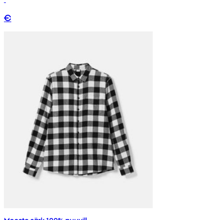
€
Meeste särk 100% puuvill