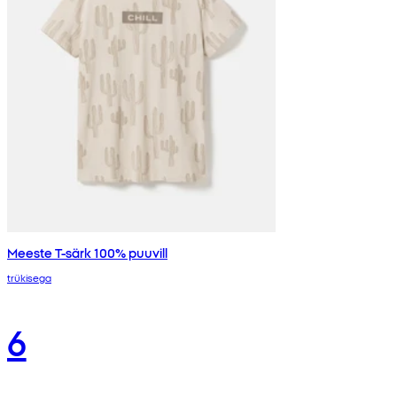
Meeste T-särk 100% puuvill
trükisega
6