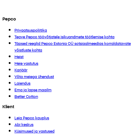
Pepco
Privaatsuspoliitika
Teave Pepco töövõtjatele isikuandmete töötlemise kohta
Täpsed reeglid Pepco Estonia OÜ sotsiaalmeedias korraldatavate
võistluste kohta
Meist
Meie vastutus
Karjäär
Võta meiega ühendust
Laiendus
Ema ja lapse maailm
Better Cotton
Klient
Leia Pepco kauplus
Abi keskus
Küsimused ja vastused