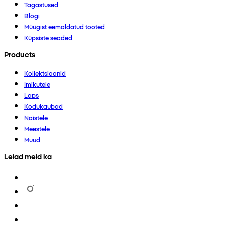
Tagastused
Blogi
Müügist eemaldatud tooted
Küpsiste seaded
Products
Kollektsioonid
Imikutele
Laps
Kodukaubad
Naistele
Meestele
Muud
Leiad meid ka