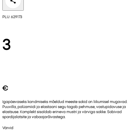
PLU: 629173
3
€
Igapäevaseks kandmiseks mõeldud meeste sokid on liikumisel mugavad.
Puuvilla, polüamiidi ja elastaani segu tagab pehmuse, vastupidavuse ja
elastsuse. Komplekt sisaldab erineva mustri ja värviga sokke. Sobivad
spordijalatsite ja vabaajarõivastega.
Värvid