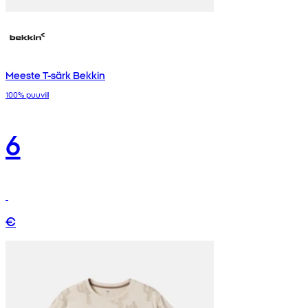
Meeste T-särk Bekkin
100% puuvill
6
€