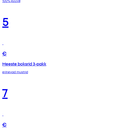
100% puuvill
5
€
Meeste boksrid 3-pakk
erinevad mustrid
7
€