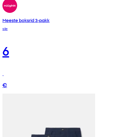
Meeste boksrid 3-pakk
sile
6
€