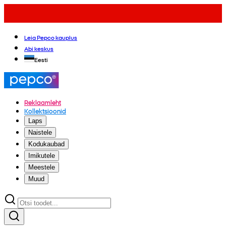
Leia Pepco kauplus
Abi keskus
Eesti
Reklaamleht
Kollektsioonid
Laps
Naistele
Kodukaubad
Imikutele
Meestele
Muud