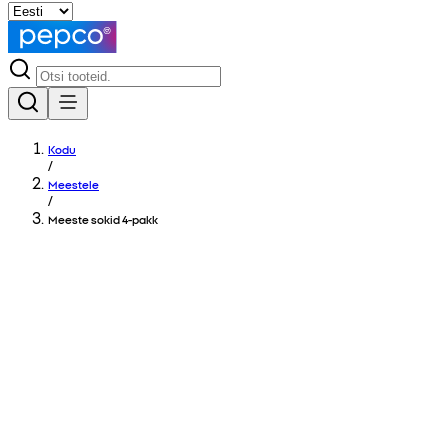
Kodu
/
Meestele
/
Meeste sokid 4-pakk