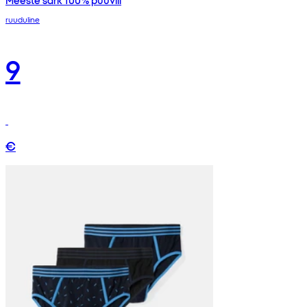
ruuduline
9
€