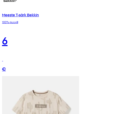
Meeste T-särk Bekkin
100% puuvill
6
€