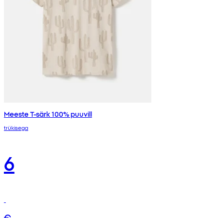
Meeste T-särk 100% puuvill
trükisega
6
€