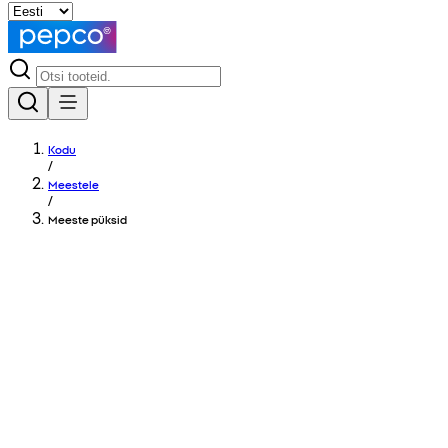
Kodu
/
Meestele
/
Meeste püksid