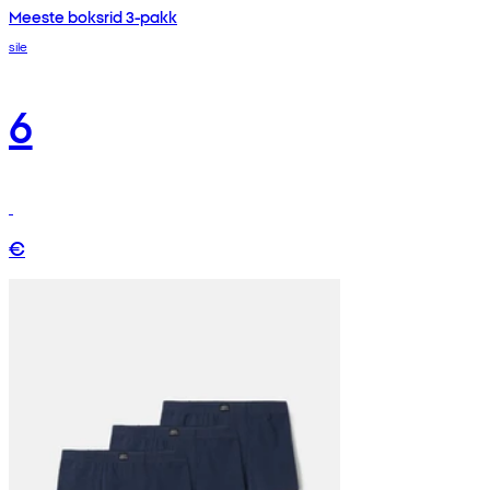
Meeste boksrid 3-pakk
sile
6
€