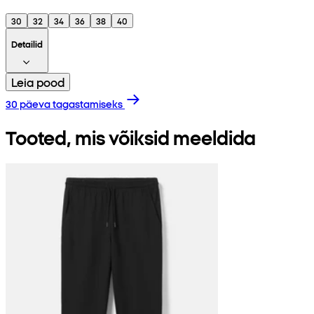
30
32
34
36
38
40
Detailid
Leia pood
30 päeva tagastamiseks
Tooted, mis võiksid meeldida