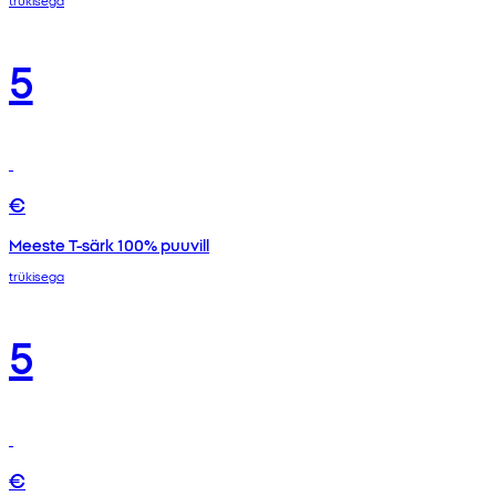
trükisega
5
€
Meeste T-särk 100% puuvill
trükisega
5
€