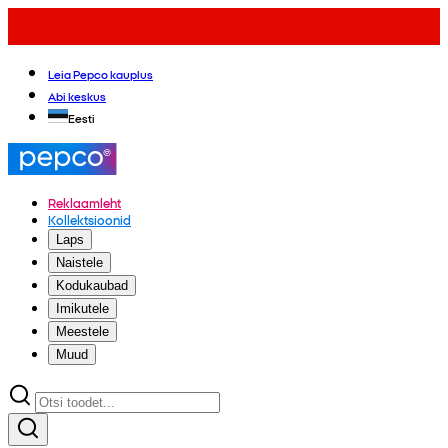
Leia Pepco kauplus
Abi keskus
Eesti
Reklaamleht
Kollektsioonid
Laps
Naistele
Kodukaubad
Imikutele
Meestele
Muud