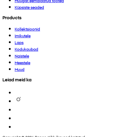
Müügist eemaldatud tooted
Küpsiste seaded
Products
Kollektsioonid
Imikutele
Laps
Kodukaubad
Naistele
Meestele
Muud
Leiad meid ka