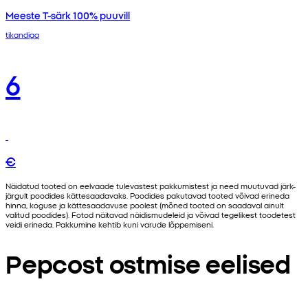
Meeste T-särk 100% puuvill
tikandiga
6
€
Näidatud tooted on eelvaade tulevastest pakkumistest ja need muutuvad järk-
järgult poodides kättesaadavaks. Poodides pakutavad tooted võivad erineda
hinna, koguse ja kättesaadavuse poolest (mõned tooted on saadaval ainult
valitud poodides). Fotod näitavad näidismudeleid ja võivad tegelikest toodetest
veidi erineda. Pakkumine kehtib kuni varude lõppemiseni.
Pepcost ostmise eelised