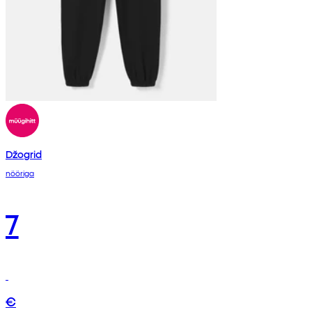
Džogrid
nööriga
7
€