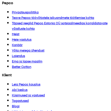
Pepco
Privaatsuspoliitika
Teave Pepco töövõtjatele isikuandmete töötlemise kohta
Täpsed reeglid Pepco Estonia OÜ sotsiaalmeedias korraldatavate
võistluste kohta
Meist
Meie vastutus
Karjäär
Võta meiega ühendust
Laiendus
Ema ja lapse maailm
Better Cotton
Klient
Leia Pepco kauplus
Abi keskus
Küsimused ja vastused
Tagastused
Blogi