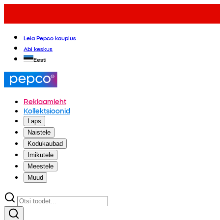
Leia Pepco kauplus
Abi keskus
Eesti
Reklaamleht
Kollektsioonid
Laps
Naistele
Kodukaubad
Imikutele
Meestele
Muud