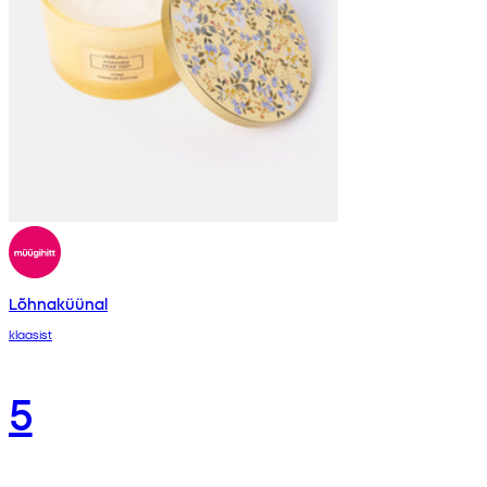
Lõhnaküünal
klaasist
5