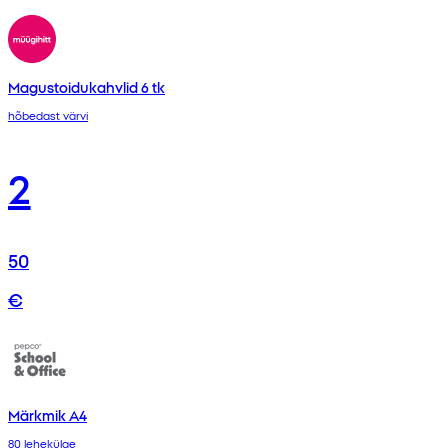
Magustoidukahvlid 6 tk
hõbedast värvi
2
50
€
Märkmik A4
80 lehekülge