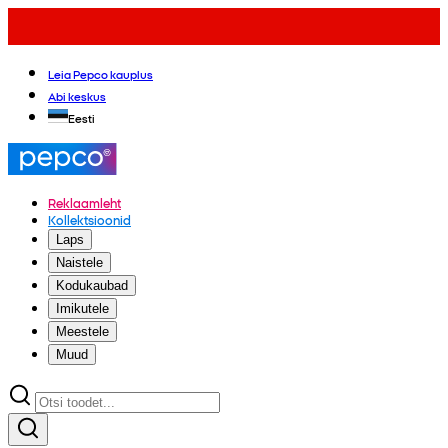
Leia Pepco kauplus
Abi keskus
Eesti
Reklaamleht
Kollektsioonid
Laps
Naistele
Kodukaubad
Imikutele
Meestele
Muud