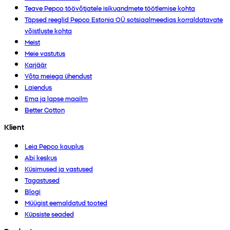
Teave Pepco töövõtjatele isikuandmete töötlemise kohta
Täpsed reeglid Pepco Estonia OÜ sotsiaalmeedias korraldatavate
võistluste kohta
Meist
Meie vastutus
Karjäär
Võta meiega ühendust
Laiendus
Ema ja lapse maailm
Better Cotton
Klient
Leia Pepco kauplus
Abi keskus
Küsimused ja vastused
Tagastused
Blogi
Müügist eemaldatud tooted
Küpsiste seaded