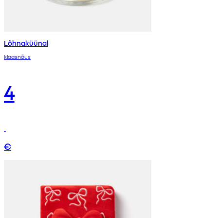
Lõhnaküünal
klaasnõus
4
€