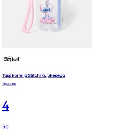
Tass kõrre ja Stitchi kujukesega
figuuriga
4
50