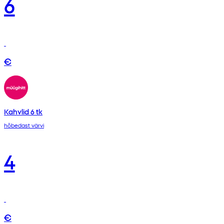
6
€
Kahvlid 6 tk
hõbedast värvi
4
€