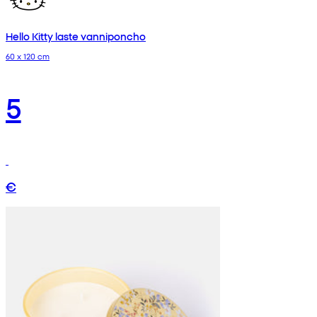
Hello Kitty laste vanniponcho
60 x 120 cm
5
€