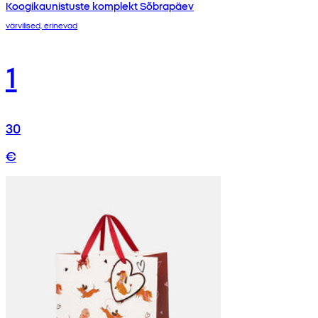
Koogikaunistuste komplekt Sõbrapäev
värvilised, erinevad
1
30
€