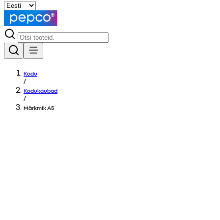
Kodu
/
Kodukaubad
/
Märkmik A5