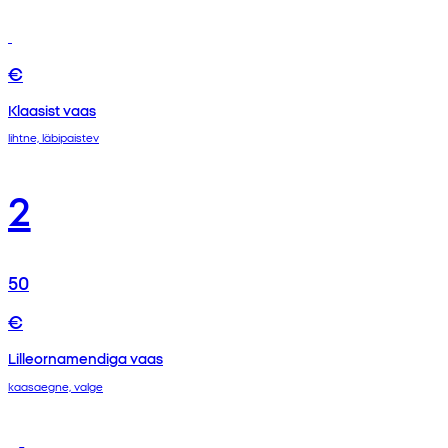
€
Klaasist vaas
lihtne, läbipaistev
2
50
€
Lilleornamendiga vaas
kaasaegne, valge