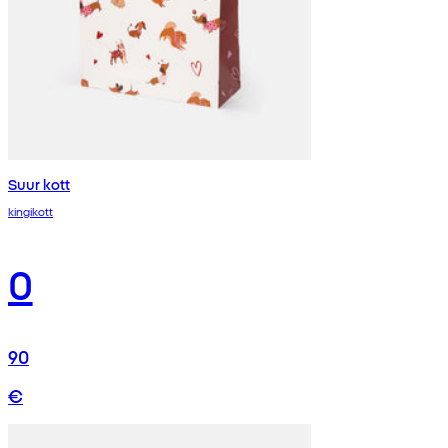
Suur kott
kingikott
0
90
€