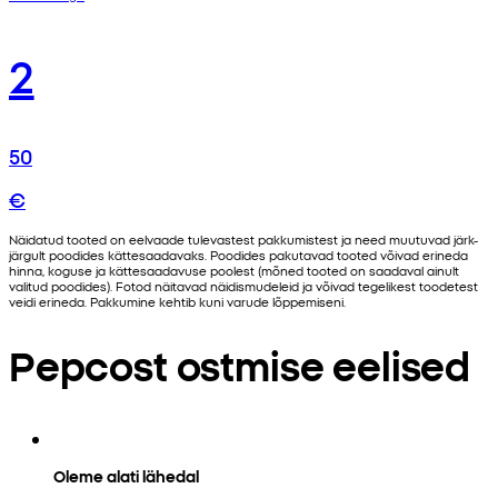
2
50
€
Näidatud tooted on eelvaade tulevastest pakkumistest ja need muutuvad järk-
järgult poodides kättesaadavaks. Poodides pakutavad tooted võivad erineda
hinna, koguse ja kättesaadavuse poolest (mõned tooted on saadaval ainult
valitud poodides). Fotod näitavad näidismudeleid ja võivad tegelikest toodetest
veidi erineda. Pakkumine kehtib kuni varude lõppemiseni.
Pepcost ostmise eelised
Oleme alati lähedal