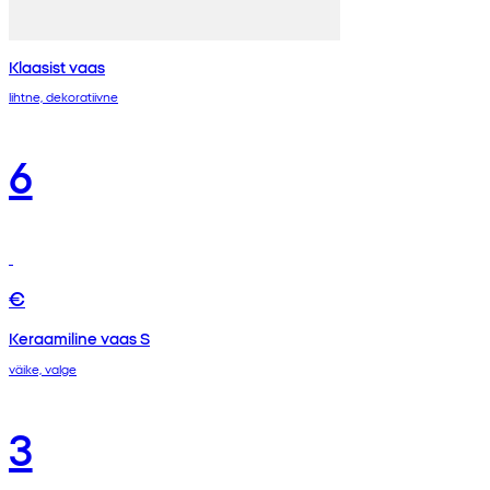
Klaasist vaas
lihtne, dekoratiivne
6
€
Keraamiline vaas S
väike, valge
3