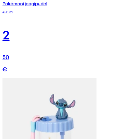
Pokémoni joogipudel
450 ml
2
50
€