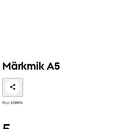
Märkmik A5
PLU: 628894
5