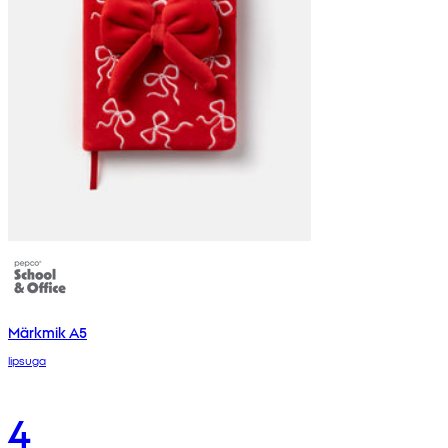
Märkmik A5
lipsuga
4