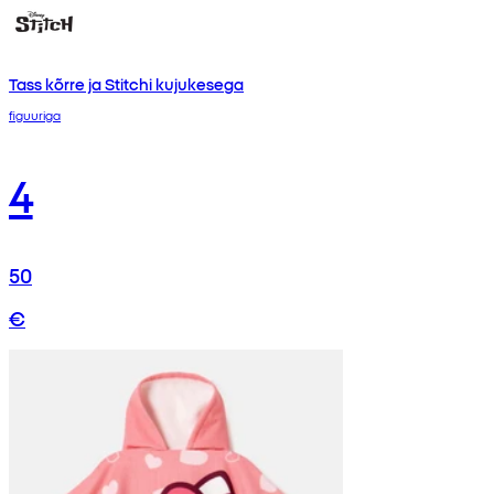
Tass kõrre ja Stitchi kujukesega
figuuriga
4
50
€