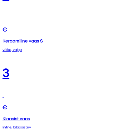
€
Keraamiline vaas S
väike, valge
3
€
Klaasist vaas
lihtne, läbipaistev