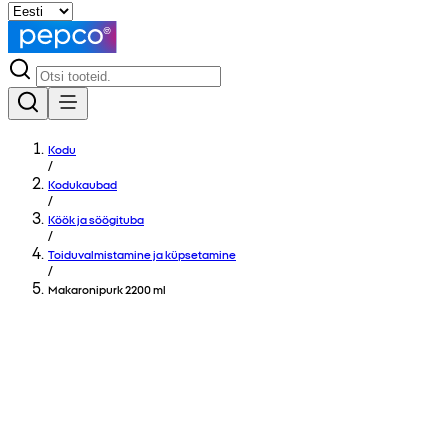
Kodu
/
Kodukaubad
/
Köök ja söögituba
/
Toiduvalmistamine ja küpsetamine
/
Makaronipurk 2200 ml