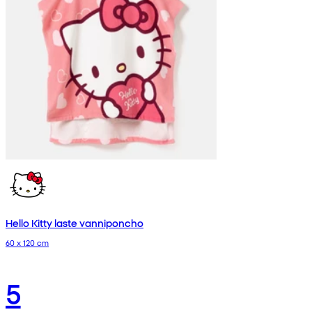
Hello Kitty laste vanniponcho
60 x 120 cm
5