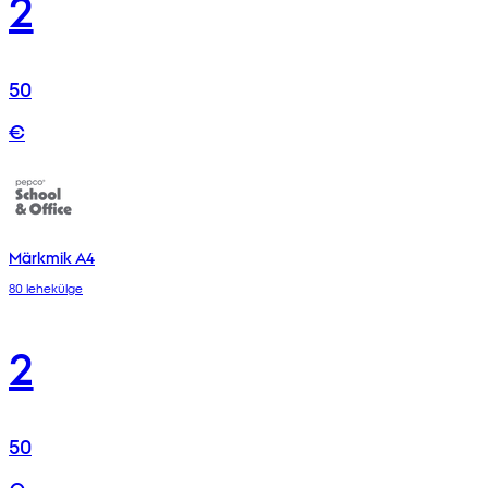
2
50
€
Märkmik A4
80 lehekülge
2
50
€