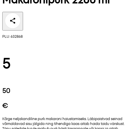
PLU: 632868
5
50
€
Kõrge neljakandiline purk makaroni hoiustamiseks. Läbipaistvad seinad
võimaldavad sisu jälgida ning tihendiga kaas aitab hoida toidu värskust.
Tänu saledale kujule mahub purk hästi tasapinnale või kappi ja aitab