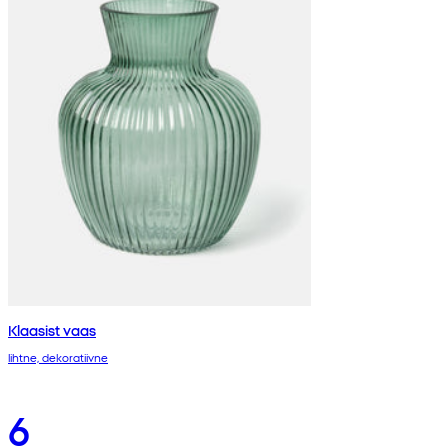
Klaasist vaas
lihtne, dekoratiivne
6