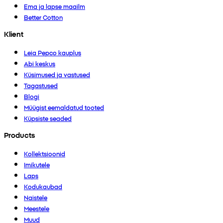
Ema ja lapse maailm
Better Cotton
Klient
Leia Pepco kauplus
Abi keskus
Küsimused ja vastused
Tagastused
Blogi
Müügist eemaldatud tooted
Küpsiste seaded
Products
Kollektsioonid
Imikutele
Laps
Kodukaubad
Naistele
Meestele
Muud