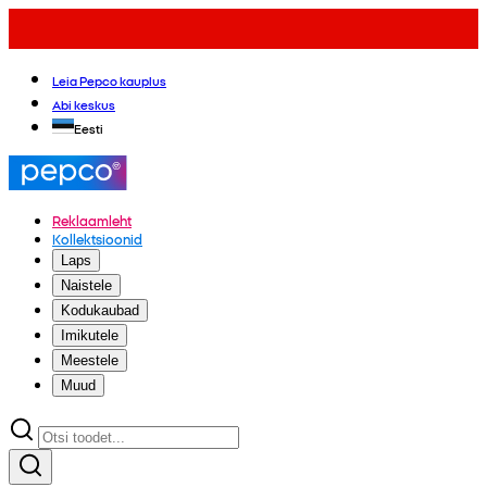
Leia Pepco kauplus
Abi keskus
Eesti
Reklaamleht
Kollektsioonid
Laps
Naistele
Kodukaubad
Imikutele
Meestele
Muud