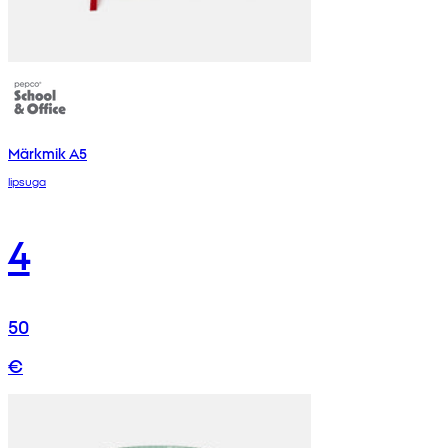
Märkmik A5
lipsuga
4
50
€