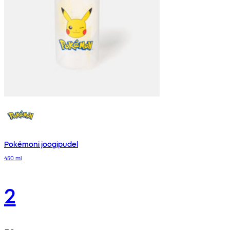
Pokémoni joogipudel
450 ml
2