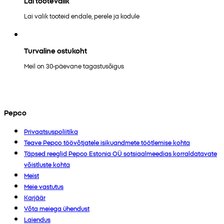
Lai tootevalik
Lai valik tooteid endale, perele ja kodule
Turvaline ostukoht
Meil on 30-päevane tagastusõigus
Pepco
Privaatsuspoliitika
Teave Pepco töövõtjatele isikuandmete töötlemise kohta
Täpsed reeglid Pepco Estonia OÜ sotsiaalmeedias korraldatavate
võistluste kohta
Meist
Meie vastutus
Karjäär
Võta meiega ühendust
Laiendus