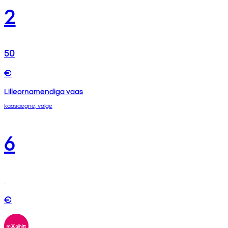
2
50
€
Lilleornamendiga vaas
kaasaegne, valge
6
€