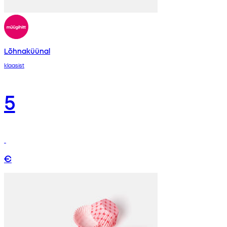
Lõhnaküünal
klaasist
5
€