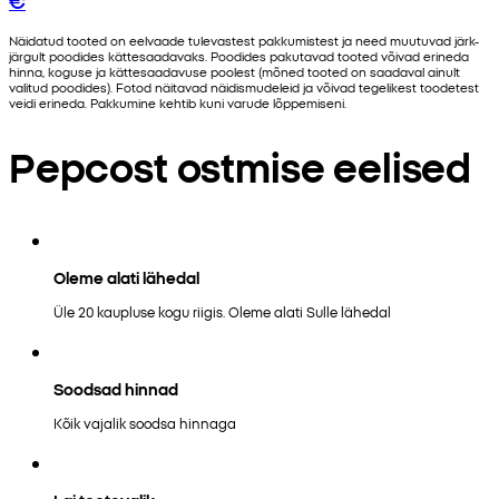
Näidatud tooted on eelvaade tulevastest pakkumistest ja need muutuvad järk-
järgult poodides kättesaadavaks. Poodides pakutavad tooted võivad erineda
hinna, koguse ja kättesaadavuse poolest (mõned tooted on saadaval ainult
valitud poodides). Fotod näitavad näidismudeleid ja võivad tegelikest toodetest
veidi erineda. Pakkumine kehtib kuni varude lõppemiseni.
Pepcost ostmise eelised
Oleme alati lähedal
Üle 20 kaupluse kogu riigis. Oleme alati Sulle lähedal
Soodsad hinnad
Kõik vajalik soodsa hinnaga