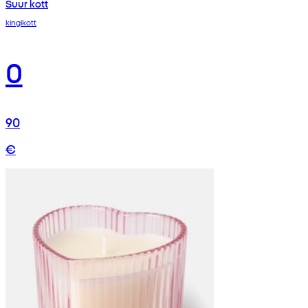
Suur kott
kingikott
0
90
€