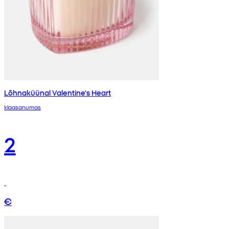
Lõhnaküünal Valentine's Heart
klaasanumas
2
€