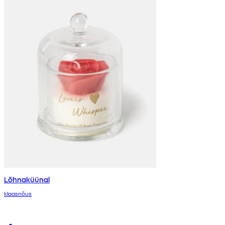
Lõhnaküünal
klaasnõus