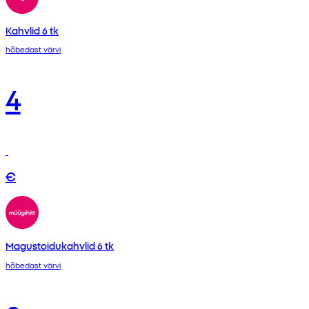
Kahvlid 6 tk
hõbedast värvi
4
€
Magustoidukahvlid 6 tk
hõbedast värvi