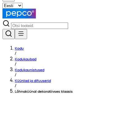
Kodu
/
Kodukaubad
/
Kodukaunistused
/
Küünlad ja difuuserid
/
Lõhnaküünal dekoratiivses klaasis