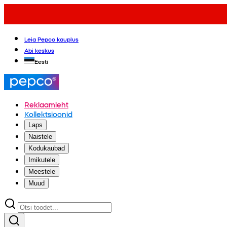
Leia Pepco kauplus
Abi keskus
Eesti
Reklaamleht
Kollektsioonid
Laps
Naistele
Kodukaubad
Imikutele
Meestele
Muud