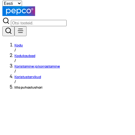
Kodu
/
Kodukaubad
/
Koristamine ja korrastamine
/
Koristustarvikud
/
lilla puhastushari