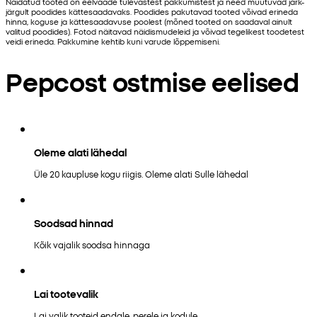
Näidatud tooted on eelvaade tulevastest pakkumistest ja need muutuvad järk-
järgult poodides kättesaadavaks. Poodides pakutavad tooted võivad erineda
hinna, koguse ja kättesaadavuse poolest (mõned tooted on saadaval ainult
valitud poodides). Fotod näitavad näidismudeleid ja võivad tegelikest toodetest
veidi erineda. Pakkumine kehtib kuni varude lõppemiseni.
Pepcost ostmise eelised
Oleme alati lähedal
Üle 20 kaupluse kogu riigis. Oleme alati Sulle lähedal
Soodsad hinnad
Kõik vajalik soodsa hinnaga
Lai tootevalik
Lai valik tooteid endale, perele ja kodule