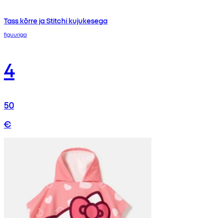
Tass kõrre ja Stitchi kujukesega
figuuriga
4
50
€