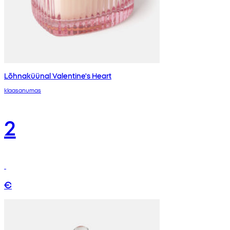
Lõhnaküünal Valentine's Heart
klaasanumas
2
€