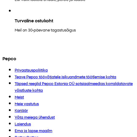
Turvaline ostukoht
Meil on 30-päevane tagastusõigus
Pepco
Privaatsuspoliitika
Teave Pepco töövõtjatele isikuandmete töötlemise kohta
Täpsed reeglid Pepco Estonia OÜ sotsiaalmeedias korraldatavate
võistluste kohta
Meist
Meie vastutus
Karjäär
Võta meiega ühendust
Laiendus
Ema ja lapse maailm