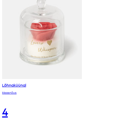
Lõhnaküünal
klaasnõus
4