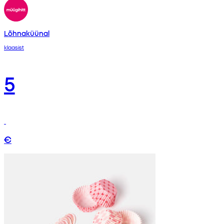
Lõhnaküünal
klaasist
5
€