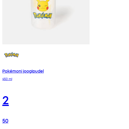
Pokémoni joogipudel
450 ml
2
50