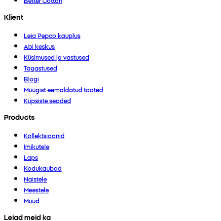
Better Cotton
Klient
Leia Pepco kauplus
Abi keskus
Küsimused ja vastused
Tagastused
Blogi
Müügist eemaldatud tooted
Küpsiste seaded
Products
Kollektsioonid
Imikutele
Laps
Kodukaubad
Naistele
Meestele
Muud
Leiad meid ka