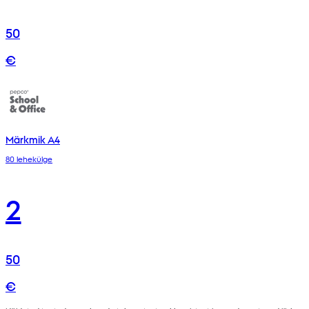
50
€
Märkmik A4
80 lehekülge
2
50
€