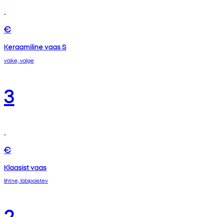
€
Keraamiline vaas S
väike, valge
3
€
Klaasist vaas
lihtne, läbipaistev
2