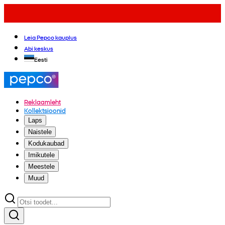
Leia Pepco kauplus
Abi keskus
Eesti
Reklaamleht
Kollektsioonid
Laps
Naistele
Kodukaubad
Imikutele
Meestele
Muud