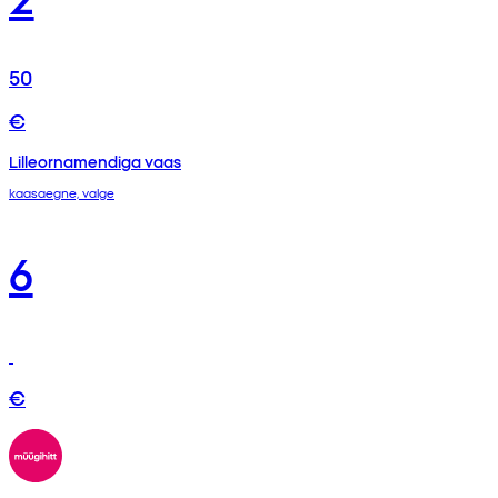
50
€
Lilleornamendiga vaas
kaasaegne, valge
6
€