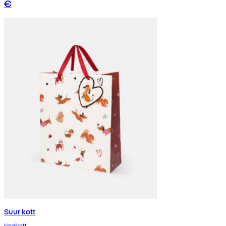
€
Suur kott
kingikott