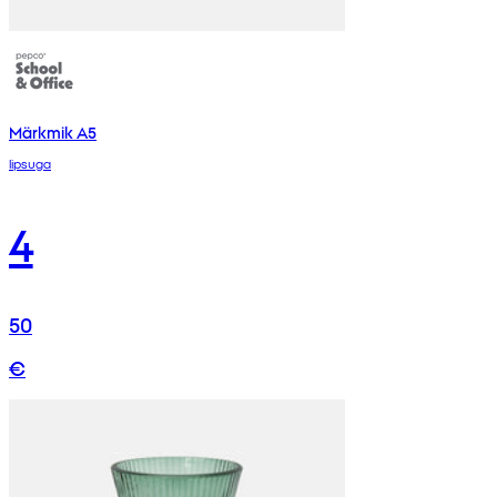
Märkmik A5
lipsuga
4
50
€