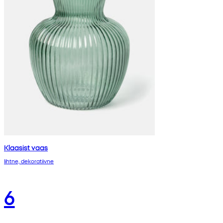
Klaasist vaas
lihtne, dekoratiivne
6