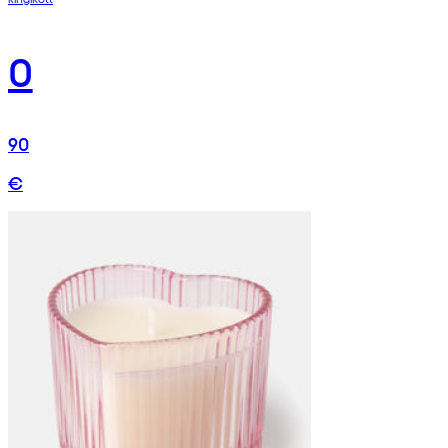
0
90
€