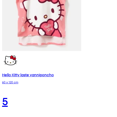
Hello Kitty laste vanniponcho
60 x 120 cm
5