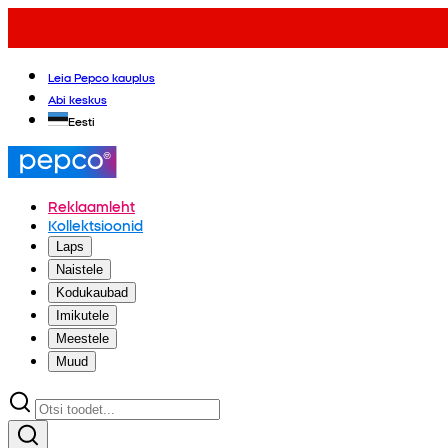
Leia Pepco kauplus
Abi keskus
Eesti
Reklaamleht
Kollektsioonid
Laps
Naistele
Kodukaubad
Imikutele
Meestele
Muud