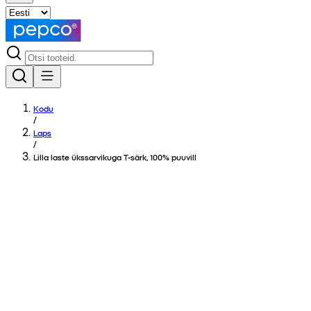
Kodu
/
Laps
/
Lilla laste ükssarvikuga T-särk, 100% puuvill