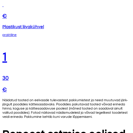
€
Plastikust liivakühvel
praktiline
1
30
€
Näidatud tooted on eelvaade tulevastest pakkumistest ja need muutuvad järk-
järgult poodides kättesaadavaks. Poodides pakutavad tooted võivad erineda
hinna, koguse ja kättesaadavuse poolest (mõned tooted on saadaval ainult
valitud poodides). Fotod näitavad näidismudeleid ja võivad tegelikest toodetest
veidi erineda. Pakkumine kehtib kuni varude lõppemiseni.