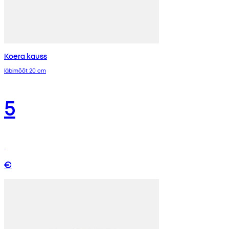
Koera kauss
läbimõõt 20 cm
5
€