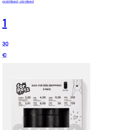
praktilised, värvilised
1
30
€