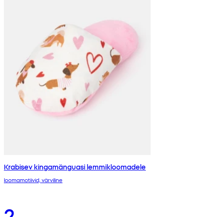
Krabisev kingamänguasi lemmikloomadele
loomamotiivid, värviline
2