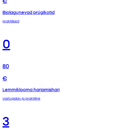
€
Biolagunevad prügikotid
praktilised
0
80
€
Lemmiklooma harjamishari
vastupidav ja praktiline
3