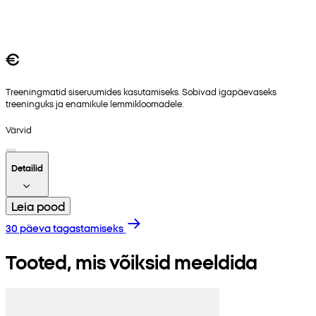
€
Treeningmatid siseruumides kasutamiseks. Sobivad igapäevaseks
treeninguks ja enamikule lemmikloomadele.
Värvid
Detailid
Leia pood
30 päeva tagastamiseks
Tooted, mis võiksid meeldida