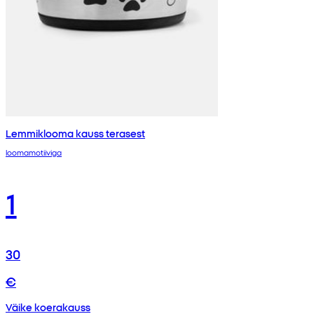
Lemmiklooma kauss terasest
loomamotiiviga
1
30
€
Väike koerakauss