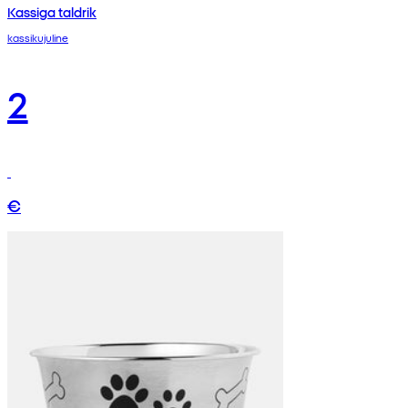
Kassiga taldrik
kassikujuline
2
€