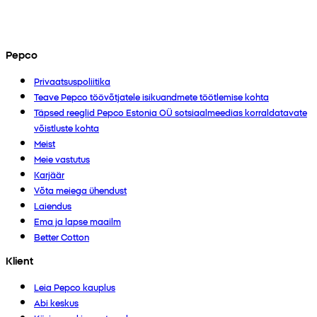
Pepco
Privaatsuspoliitika
Teave Pepco töövõtjatele isikuandmete töötlemise kohta
Täpsed reeglid Pepco Estonia OÜ sotsiaalmeedias korraldatavate
võistluste kohta
Meist
Meie vastutus
Karjäär
Võta meiega ühendust
Laiendus
Ema ja lapse maailm
Better Cotton
Klient
Leia Pepco kauplus
Abi keskus