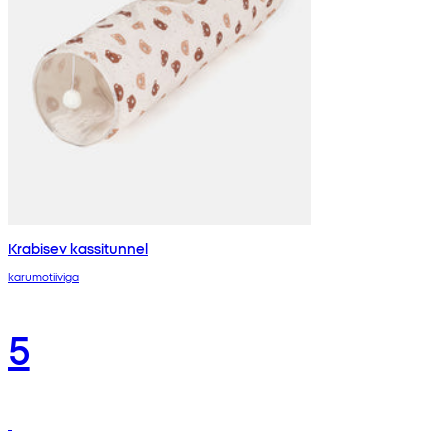
Krabisev kassitunnel
karumotiiviga
5