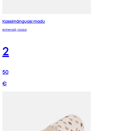
Kassimänguasi madu
erinevad, roosa
2
50
€