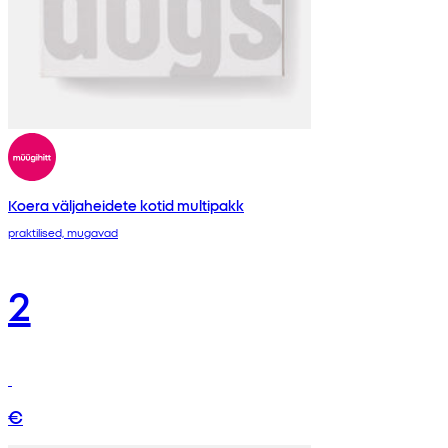
Koera väljaheidete kotid multipakk
praktilised, mugavad
2
€