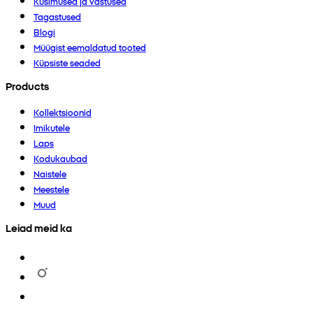
Küsimused ja vastused
Tagastused
Blogi
Müügist eemaldatud tooted
Küpsiste seaded
Products
Kollektsioonid
Imikutele
Laps
Kodukaubad
Naistele
Meestele
Muud
Leiad meid ka