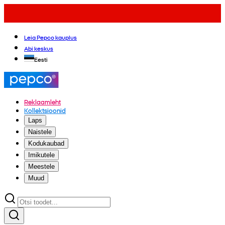
Leia Pepco kauplus
Abi keskus
Eesti
Reklaamleht
Kollektsioonid
Laps
Naistele
Kodukaubad
Imikutele
Meestele
Muud