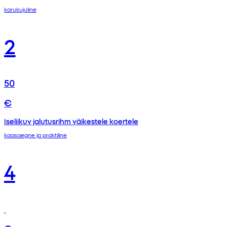
karukujuline
2
50
€
Iseliikuv jalutusrihm väikestele koertele
kaasaegne ja praktiline
4