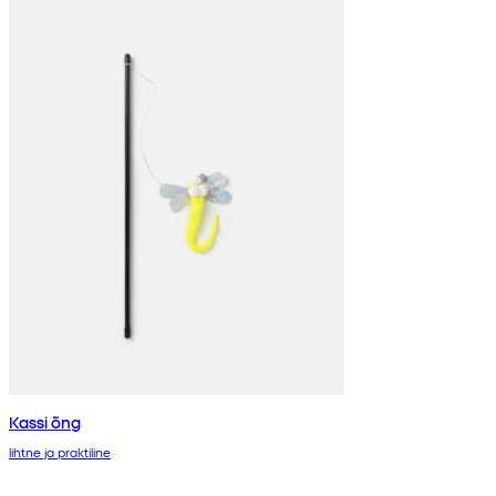
Kassi õng
lihtne ja praktiline