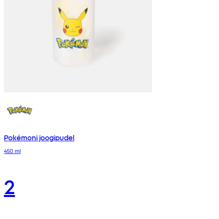
Pokémoni joogipudel
450 ml
2