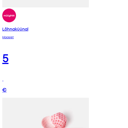
Lõhnaküünal
klaasist
5
€