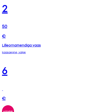
2
50
€
Lilleornamendiga vaas
kaasaegne, valge
6
€