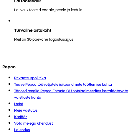
Lai tootevalik
Lai valik tooteid endale, perele ja kodule
Turvaline ostukoht
Meil on 30-päevane tagastusõigus
Pepco
Privaatsuspoliitika
Teave Pepco töövõtjatele isikuandmete töötlemise kohta
Täpsed reeglid Pepco Estonia OÜ sotsiaalmeedias korraldatavate
võistluste kohta
Meist
Meie vastutus
Karjäär
Võta meiega ühendust
Laiendus