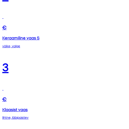
€
Keraamiline vaas S
väike, valge
3
€
Klaasist vaas
lihtne, läbipaistev