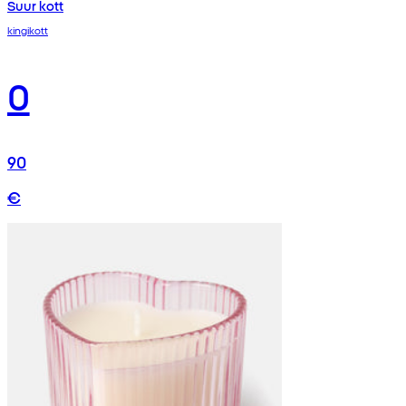
Suur kott
kingikott
0
90
€