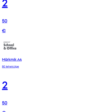
2
50
€
Märkmik A4
80 lehekülge
2
50