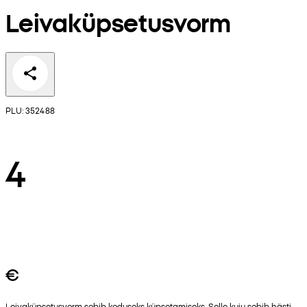
Leivaküpsetusvorm
PLU: 352488
4
€
Leivaküpsetusvorm sobib koduseks küpsetamiseks. Selle kuju sobib hästi