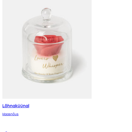
Lõhnaküünal
klaasnõus