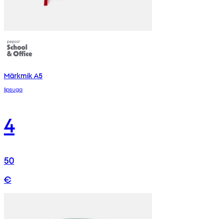
Märkmik A5
lipsuga
4
50
€