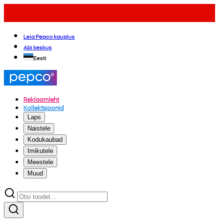
Leia Pepco kauplus
Abi keskus
Eesti
Reklaamleht
Kollektsioonid
Laps
Naistele
Kodukaubad
Imikutele
Meestele
Muud