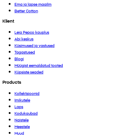
Ema ja lapse maailm
Better Cotton
Klient
Leia Pepco kauplus
Abi keskus
Küsimused ja vastused
Tagastused
Blogi
Müügist eemaldatud tooted
Küpsiste seaded
Products
Kollektsioonid
Imikutele
Laps
Kodukaubad
Naistele
Meestele
Muud