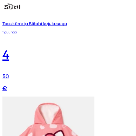
Tass kõrre ja Stitchi kujukesega
figuuriga
4
50
€