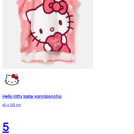
Hello Kitty laste vanniponcho
60 x 120 cm
5