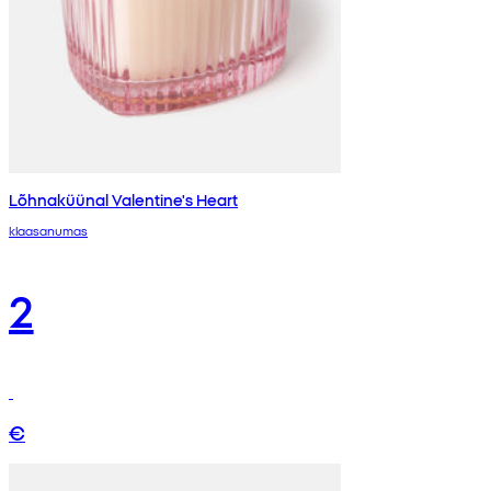
Lõhnaküünal Valentine's Heart
klaasanumas
2
€