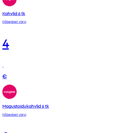
Kahvlid 6 tk
hõbedast värvi
4
€
Magustoidukahvlid 6 tk
hõbedast värvi