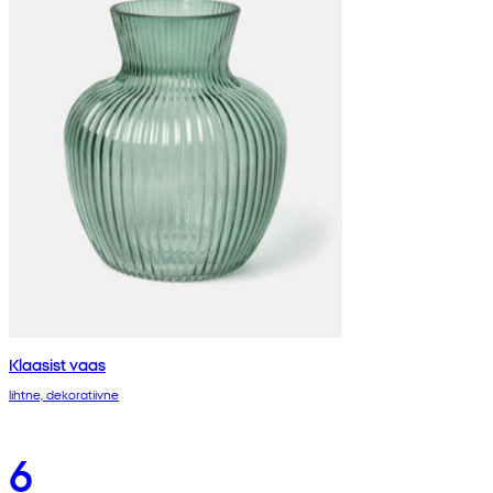
Klaasist vaas
lihtne, dekoratiivne
6