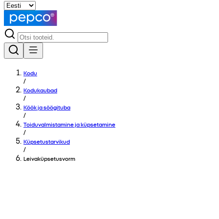
Kodu
/
Kodukaubad
/
Köök ja söögituba
/
Toiduvalmistamine ja küpsetamine
/
Küpsetustarvikud
/
Leivaküpsetusvorm