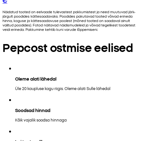
€
Näidatud tooted on eelvaade tulevastest pakkumistest ja need muutuvad järk-
järgult poodides kättesaadavaks. Poodides pakutavad tooted võivad erineda
hinna, koguse ja kättesaadavuse poolest (mõned tooted on saadaval ainult
valitud poodides). Fotod näitavad näidismudeleid ja võivad tegelikest toodetest
veidi erineda. Pakkumine kehtib kuni varude lõppemiseni.
Pepcost ostmise eelised
Oleme alati lähedal
Üle 20 kaupluse kogu riigis. Oleme alati Sulle lähedal
Soodsad hinnad
Kõik vajalik soodsa hinnaga