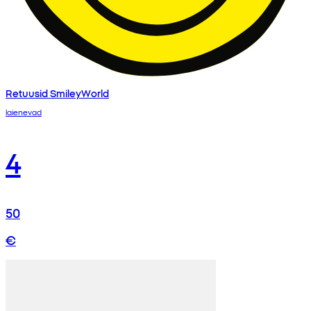
Retuusid SmileyWorld
laienevad
4
50
€