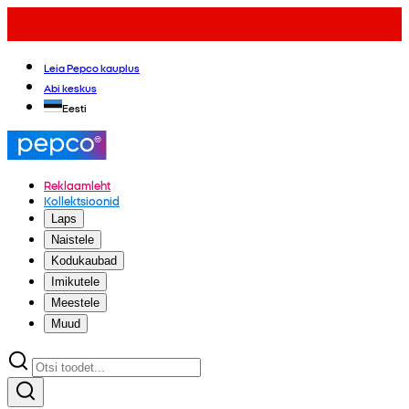
Leia Pepco kauplus
Abi keskus
Eesti
Reklaamleht
Kollektsioonid
Laps
Naistele
Kodukaubad
Imikutele
Meestele
Muud