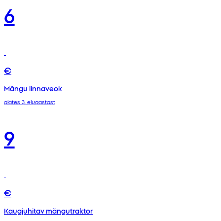
6
€
Mängu linnaveok
alates 3. eluaastast
9
€
Kaugjuhitav mängutraktor