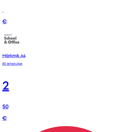
€
Märkmik A4
80 lehekülge
2
50
€