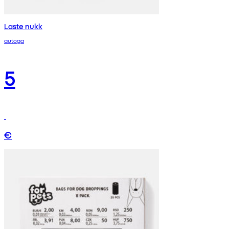
Laste nukk
autoga
5
€