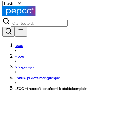
Kodu
/
Muud
/
Mänguasjad
/
Ehitus- ja klotsimänguasjad
/
LEGO Minecraft kanafarmi klotsidekomplekt