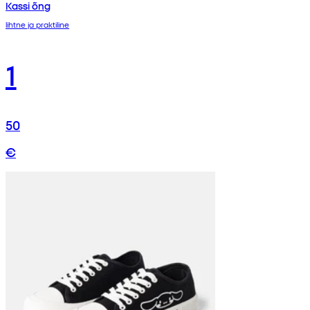
Kassi õng
lihtne ja praktiline
1
50
€