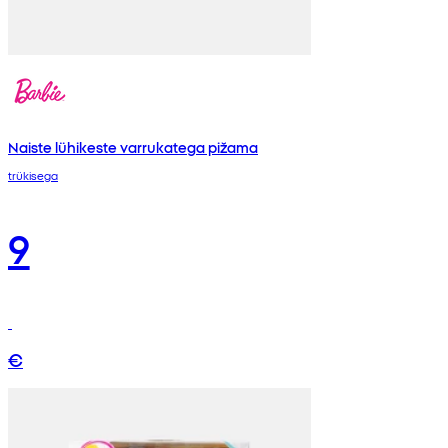
Naiste lühikeste varrukatega pižama
trükisega
9
€