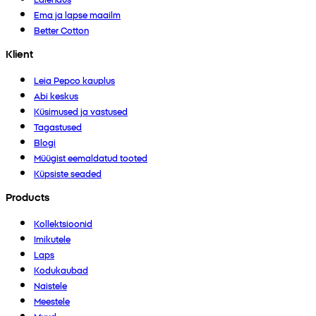
Ema ja lapse maailm
Better Cotton
Klient
Leia Pepco kauplus
Abi keskus
Küsimused ja vastused
Tagastused
Blogi
Müügist eemaldatud tooted
Küpsiste seaded
Products
Kollektsioonid
Imikutele
Laps
Kodukaubad
Naistele
Meestele