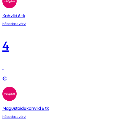
Kahvlid 6 tk
hõbedast värvi
4
€
Magustoidukahvlid 6 tk
hõbedast värvi