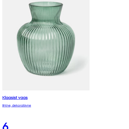
Klaasist vaas
lihtne, dekoratiivne
6