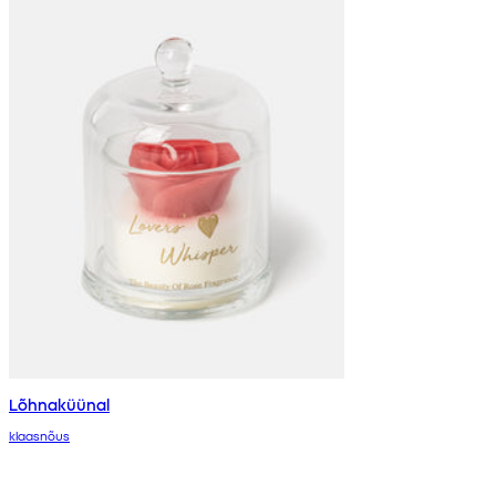
Lõhnaküünal
klaasnõus