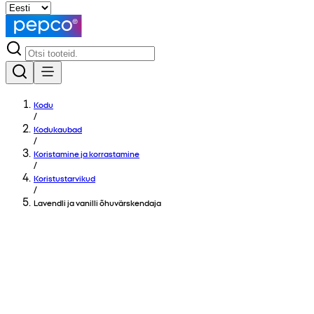
Kodu
/
Kodukaubad
/
Koristamine ja korrastamine
/
Koristustarvikud
/
Lavendli ja vanilli õhuvärskendaja