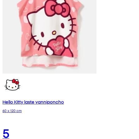
Hello Kitty laste vanniponcho
60 x 120 cm
5