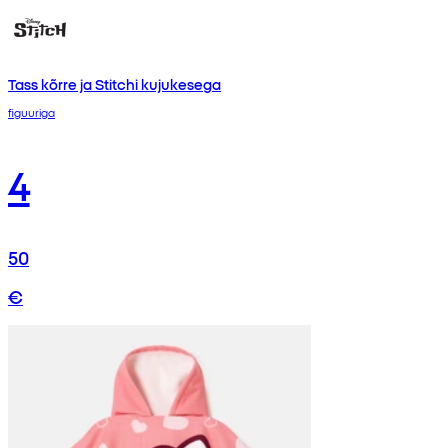
Tass kõrre ja Stitchi kujukesega
figuuriga
4
50
€