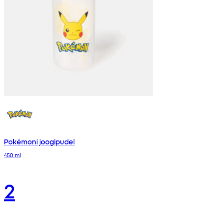
Pokémoni joogipudel
450 ml
2