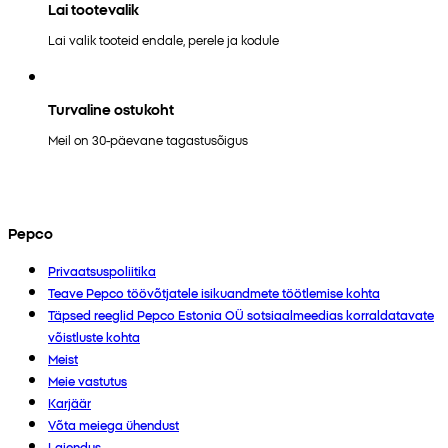
Lai tootevalik
Lai valik tooteid endale, perele ja kodule
Turvaline ostukoht
Meil on 30-päevane tagastusõigus
Pepco
Privaatsuspoliitika
Teave Pepco töövõtjatele isikuandmete töötlemise kohta
Täpsed reeglid Pepco Estonia OÜ sotsiaalmeedias korraldatavate
võistluste kohta
Meist
Meie vastutus
Karjäär
Võta meiega ühendust
Laiendus