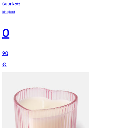
Suur kott
kingikott
0
90
€