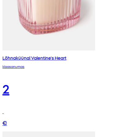
Lõhnaküünal Valentine's Heart
klaasanumas
2
€