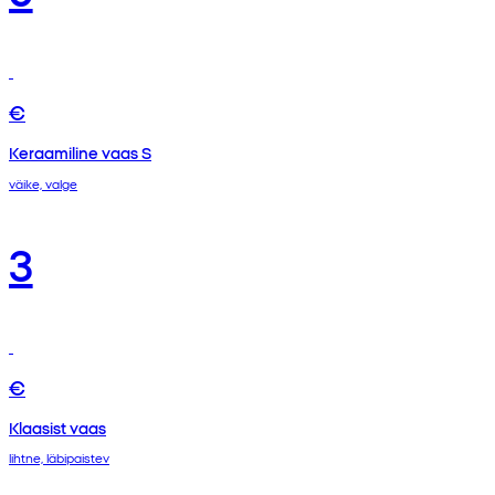
€
Keraamiline vaas S
väike, valge
3
€
Klaasist vaas
lihtne, läbipaistev