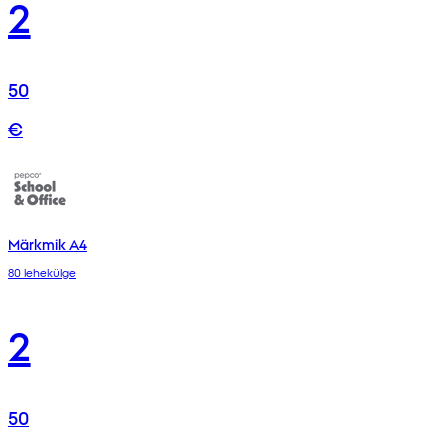
2
50
€
Märkmik A4
80 lehekülge
2
50