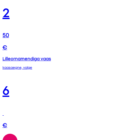
2
50
€
Lilleornamendiga vaas
kaasaegne, valge
6
€