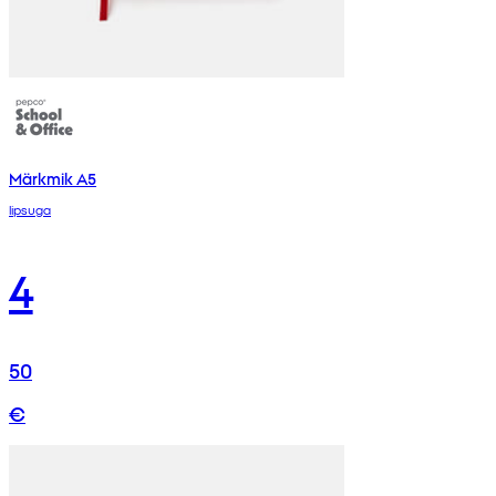
Märkmik A5
lipsuga
4
50
€