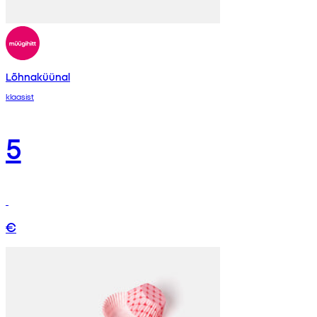
Lõhnaküünal
klaasist
5
€