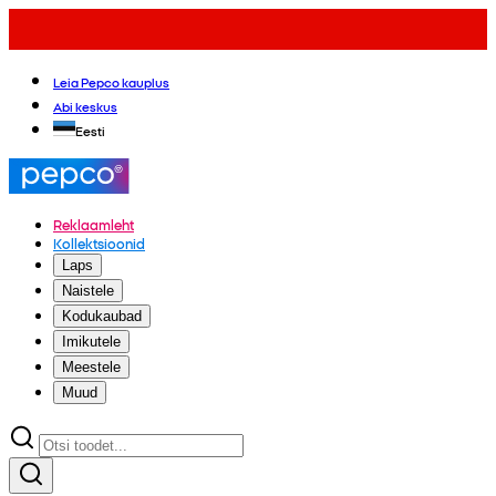
Leia Pepco kauplus
Abi keskus
Eesti
Reklaamleht
Kollektsioonid
Laps
Naistele
Kodukaubad
Imikutele
Meestele
Muud