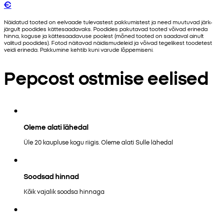
€
Näidatud tooted on eelvaade tulevastest pakkumistest ja need muutuvad järk-
järgult poodides kättesaadavaks. Poodides pakutavad tooted võivad erineda
hinna, koguse ja kättesaadavuse poolest (mõned tooted on saadaval ainult
valitud poodides). Fotod näitavad näidismudeleid ja võivad tegelikest toodetest
veidi erineda. Pakkumine kehtib kuni varude lõppemiseni.
Pepcost ostmise eelised
Oleme alati lähedal
Üle 20 kaupluse kogu riigis. Oleme alati Sulle lähedal
Soodsad hinnad
Kõik vajalik soodsa hinnaga