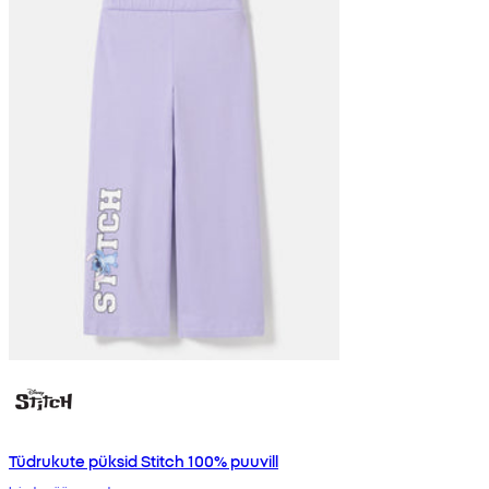
Tüdrukute püksid Stitch 100% puuvill