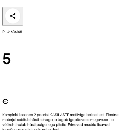
PLU: 634168
5
€
Komplekt koosneb 2 paarist KÄSILASTE motiiviga bokseritest. Elastne
materjal sobitub hästi kehaga ja tagab igapäevase mugavuse. Lai
vöökoht hoiab hästi paigal ega pitsita. Erinevad mustrid lisavad
igapäevasele riietusele vaheldust.