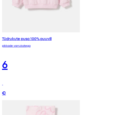
Tüdrukute pusa 100% puuvill
pikkade varrukatega
6
€