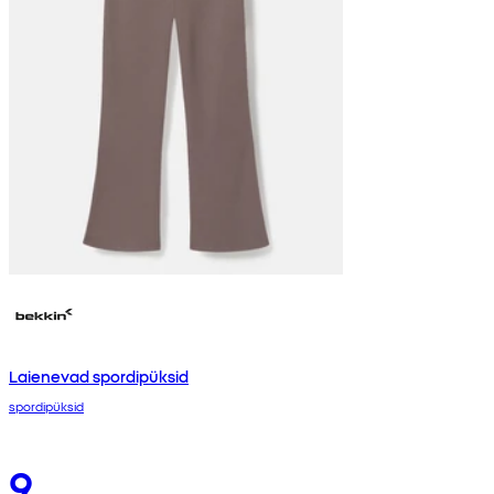
Laienevad spordipüksid
spordipüksid
9