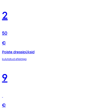
2
50
€
Poiste dressipüksid
kulutatud efektiga
9
€