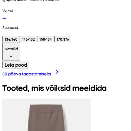
Värvid
Suurused
134/140
146/152
158-164
170/176
Detailid
Leia pood
30 päeva tagastamiseks
Tooted, mis võiksid meeldida