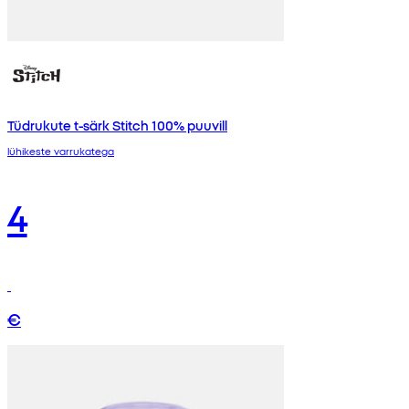
Tüdrukute t-särk Stitch 100% puuvill
lühikeste varrukatega
4
€