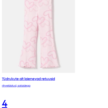
Tüdrukute alt laienevad retuusid
rihveldatud, satsidega
4