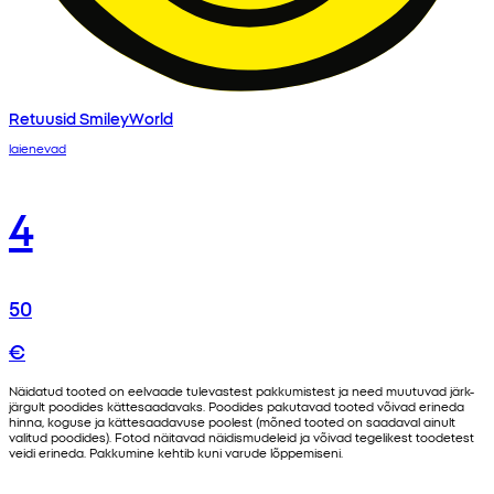
Retuusid SmileyWorld
laienevad
4
50
€
Näidatud tooted on eelvaade tulevastest pakkumistest ja need muutuvad järk-
järgult poodides kättesaadavaks. Poodides pakutavad tooted võivad erineda
hinna, koguse ja kättesaadavuse poolest (mõned tooted on saadaval ainult
valitud poodides). Fotod näitavad näidismudeleid ja võivad tegelikest toodetest
veidi erineda. Pakkumine kehtib kuni varude lõppemiseni.