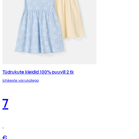
Tüdrukute kleidid 100% puuvill 2 tk
lühikeste varrukatega
7
€