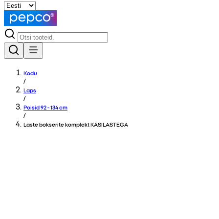
Kodu
/
Laps
/
Poisid 92 - 134 cm
/
Laste bokserite komplekt KÄSILASTEGA