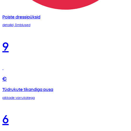
Poiste dressipüksid
detailid, õmblused
9
€
Tüdrukute tikandiga pusa
pikkade varrukatega
6