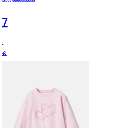
laiade sääreosadega
7
€