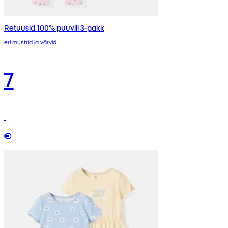
Retuusid 100% puuvill 3-pakk
eri mustrid ja värvid
7
€