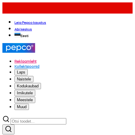
Leia Pepco kauplus
Abi keskus
Eesti
Reklaamleht
Kollektsioonid
Laps
Naistele
Kodukaubad
Imikutele
Meestele
Muud