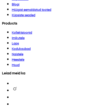
Blogi
Müügist eemaldatud tooted
Küpsiste seaded
Products
Kollektsioonid
Imikutele
Laps
Kodukaubad
Naistele
Meestele
Muud
Leiad meid ka