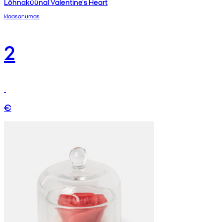
Lõhnaküünal Valentine's Heart
klaasanumas
2
€