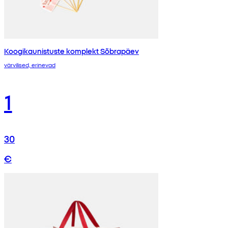
Koogikaunistuste komplekt Sõbrapäev
värvilised, erinevad
1
30
€