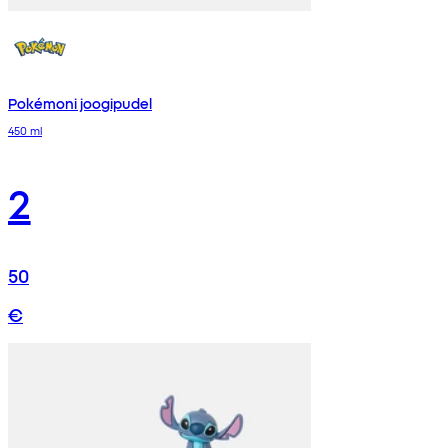
Pokémoni joogipudel
450 ml
2
50
€