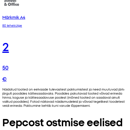
Märkmik A4
80 lehekülge
2
50
€
Näidatud tooted on eelvaade tulevastest pakkumistest ja need muutuvad järk-
järgult poodides kättesaadavaks. Poodides pakutavad tooted võivad erineda
hinna, koguse ja kättesaadavuse poolest (mõned tooted on saadaval ainult
valitud poodides). Fotod näitavad näidismudeleid ja võivad tegelikest toodetest
veidi erineda. Pakkumine kehtib kuni varude lõppemiseni.
Pepcost ostmise eelised