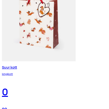
Suur kott
kingikott
0