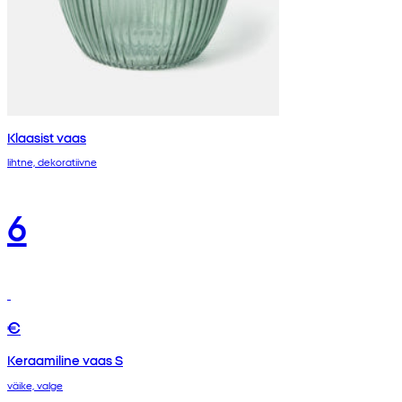
Klaasist vaas
lihtne, dekoratiivne
6
€
Keraamiline vaas S
väike, valge