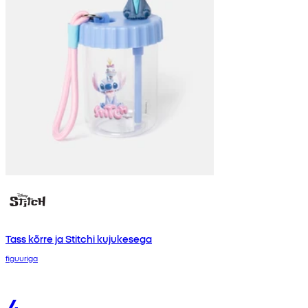
Tass kõrre ja Stitchi kujukesega
figuuriga
4