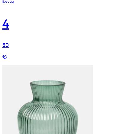
lipsuga
4
50
€