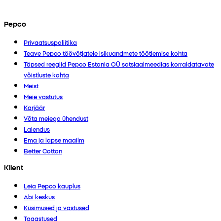
Pepco
Privaatsuspoliitika
Teave Pepco töövõtjatele isikuandmete töötlemise kohta
Täpsed reeglid Pepco Estonia OÜ sotsiaalmeedias korraldatavate
võistluste kohta
Meist
Meie vastutus
Karjäär
Võta meiega ühendust
Laiendus
Ema ja lapse maailm
Better Cotton
Klient
Leia Pepco kauplus
Abi keskus
Küsimused ja vastused
Tagastused