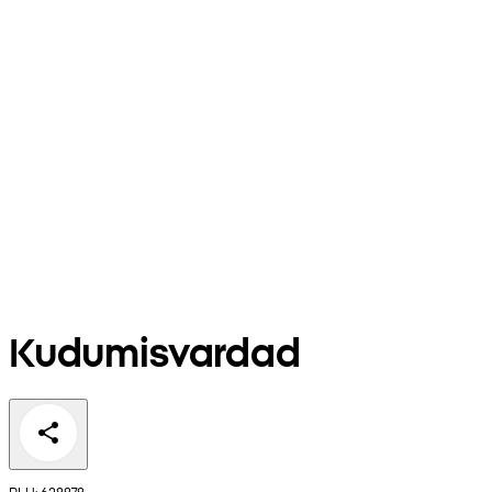
Kudumisvardad
PLU: 628878