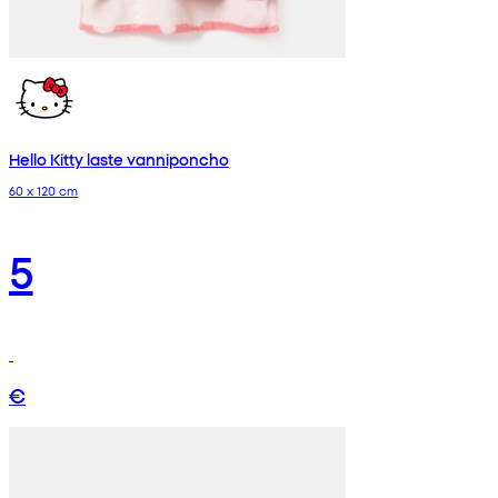
Hello Kitty laste vanniponcho
60 x 120 cm
5
€