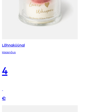
Lõhnaküünal
klaasnõus
4
€