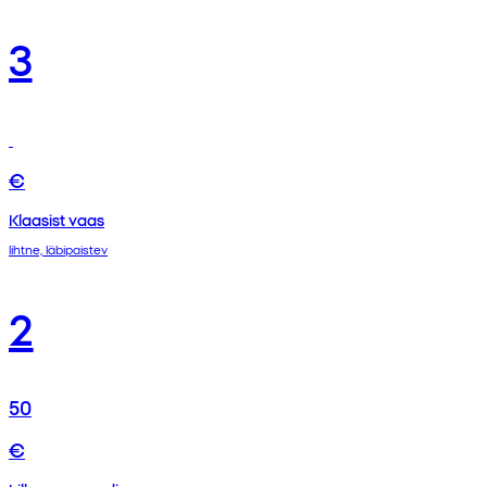
3
€
Klaasist vaas
lihtne, läbipaistev
2
50
€