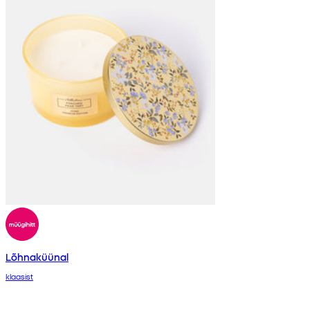
Lõhnaküünal
klaasist