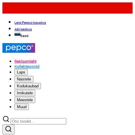
Leia Pepco kauplus
Abi keskus
Eesti
Reklaamleht
Kollektsioonid
Laps
Naistele
Kodukaubad
Imikutele
Meestele
Muud