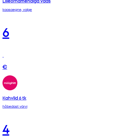
Lilleornamendiga vaas
kaasaegne, valge
6
€
Kahvlid 6 tk
hõbedast värvi
4