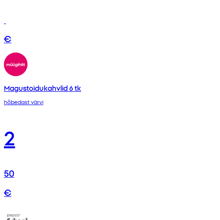
€
Magustoidukahvlid 6 tk
hõbedast värvi
2
50
€