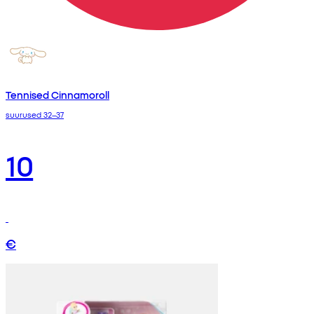
Tennised Cinnamoroll
suurused 32–37
10
€