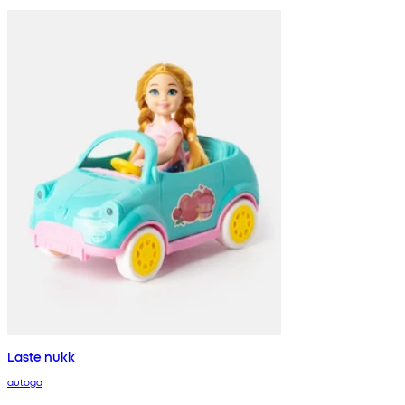
Laste nukk
autoga