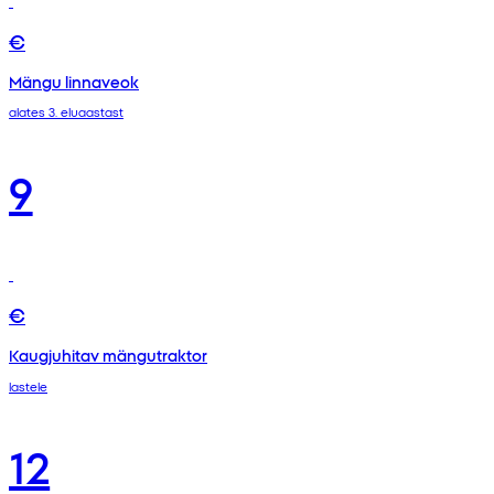
€
Mängu linnaveok
alates 3. eluaastast
9
€
Kaugjuhitav mängutraktor
lastele
12