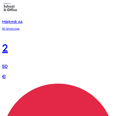
Märkmik A4
80 lehekülge
2
50
€