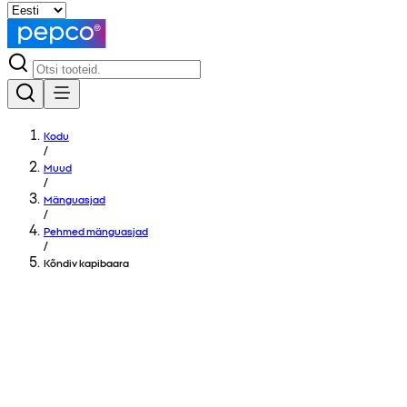
Kodu
/
Muud
/
Mänguasjad
/
Pehmed mänguasjad
/
Kõndiv kapibaara