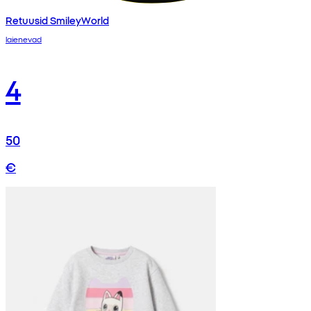
Retuusid SmileyWorld
laienevad
4
50
€