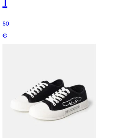
1
50
€