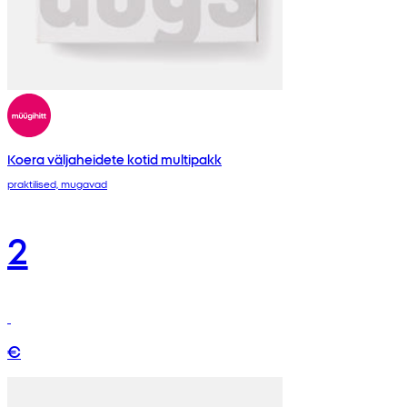
Koera väljaheidete kotid multipakk
praktilised, mugavad
2
€