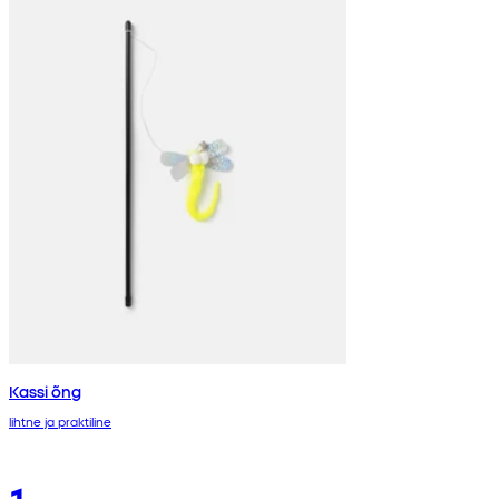
Kassi õng
lihtne ja praktiline