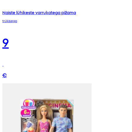
Naiste lühikeste varrukatega pižama
trükisega
9
€