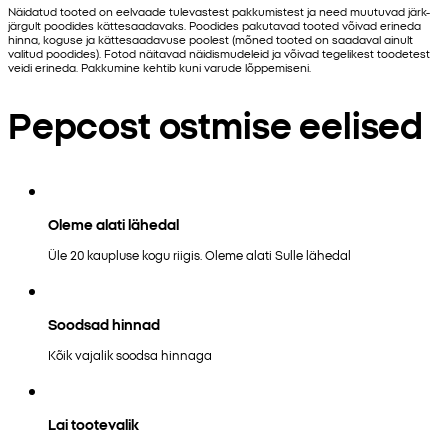
Näidatud tooted on eelvaade tulevastest pakkumistest ja need muutuvad järk-
järgult poodides kättesaadavaks. Poodides pakutavad tooted võivad erineda
hinna, koguse ja kättesaadavuse poolest (mõned tooted on saadaval ainult
valitud poodides). Fotod näitavad näidismudeleid ja võivad tegelikest toodetest
veidi erineda. Pakkumine kehtib kuni varude lõppemiseni.
Pepcost ostmise eelised
Oleme alati lähedal
Üle 20 kaupluse kogu riigis. Oleme alati Sulle lähedal
Soodsad hinnad
Kõik vajalik soodsa hinnaga
Lai tootevalik