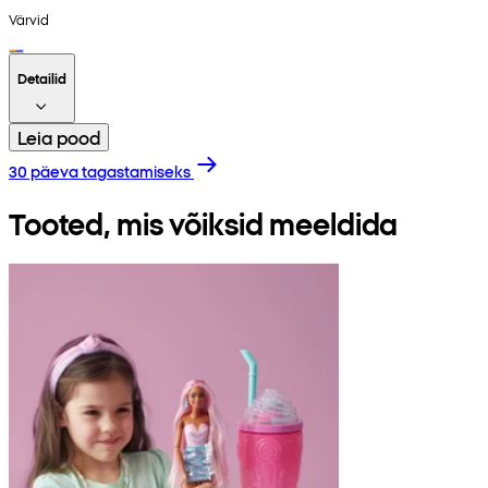
Värvid
Detailid
Leia pood
30 päeva tagastamiseks
Tooted, mis võiksid meeldida