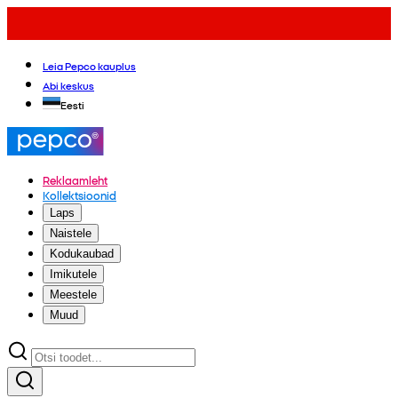
Leia Pepco kauplus
Abi keskus
Eesti
Reklaamleht
Kollektsioonid
Laps
Naistele
Kodukaubad
Imikutele
Meestele
Muud