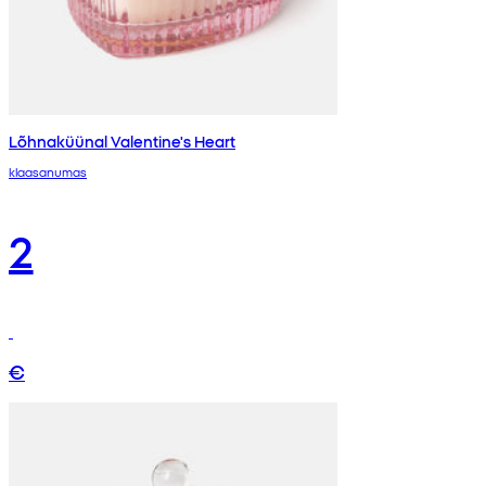
Lõhnaküünal Valentine's Heart
klaasanumas
2
€