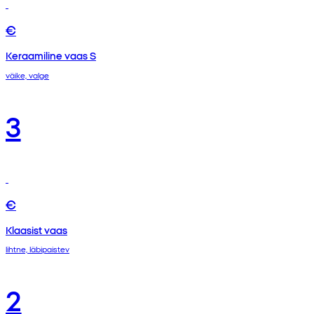
€
Keraamiline vaas S
väike, valge
3
€
Klaasist vaas
lihtne, läbipaistev
2