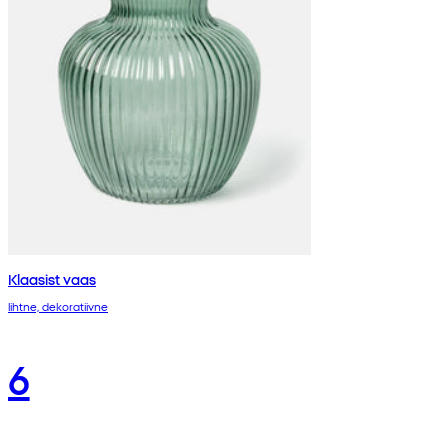
Klaasist vaas
lihtne, dekoratiivne
6