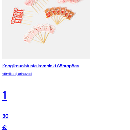
Koogikaunistuste komplekt Sõbrapäev
värvilised, erinevad
1
30
€