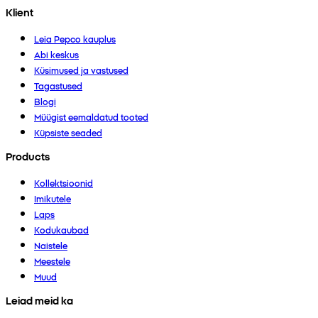
Klient
Leia Pepco kauplus
Abi keskus
Küsimused ja vastused
Tagastused
Blogi
Müügist eemaldatud tooted
Küpsiste seaded
Products
Kollektsioonid
Imikutele
Laps
Kodukaubad
Naistele
Meestele
Muud
Leiad meid ka