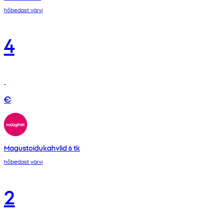
hõbedast värvi
4
€
Magustoidukahvlid 6 tk
hõbedast värvi
2