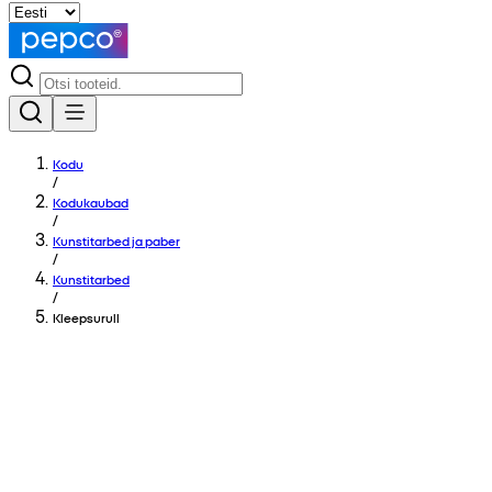
Kodu
/
Kodukaubad
/
Kunstitarbed ja paber
/
Kunstitarbed
/
Kleepsurull