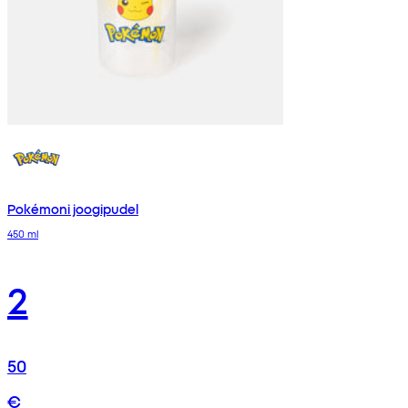
Pokémoni joogipudel
450 ml
2
50
€