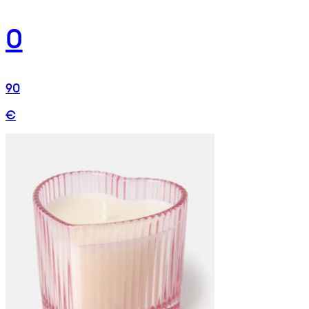
0
90
€