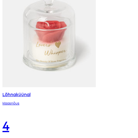
Lõhnaküünal
klaasnõus
4