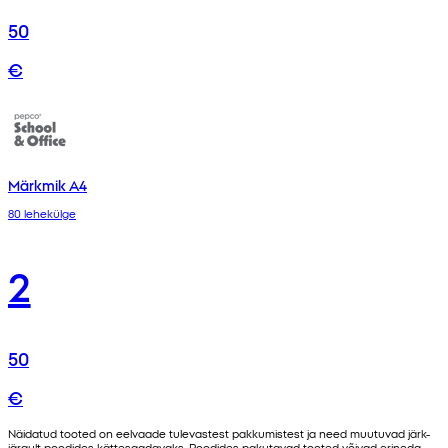
50
€
Märkmik A4
80 lehekülge
2
50
€
Näidatud tooted on eelvaade tulevastest pakkumistest ja need muutuvad järk-
järgult poodides kättesaadavaks. Poodides pakutavad tooted võivad erineda