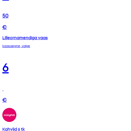
50
€
Lilleornamendiga vaas
kaasaegne, valge
6
€
Kahvlid 6 tk