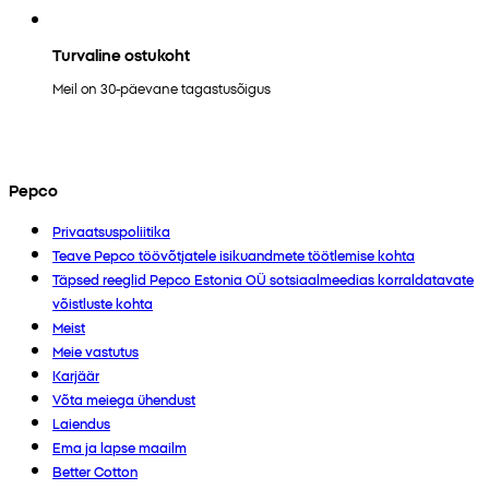
Turvaline ostukoht
Meil on 30-päevane tagastusõigus
Pepco
Privaatsuspoliitika
Teave Pepco töövõtjatele isikuandmete töötlemise kohta
Täpsed reeglid Pepco Estonia OÜ sotsiaalmeedias korraldatavate
võistluste kohta
Meist
Meie vastutus
Karjäär
Võta meiega ühendust
Laiendus
Ema ja lapse maailm
Better Cotton