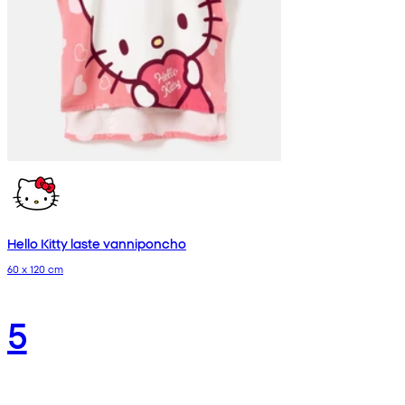
Hello Kitty laste vanniponcho
60 x 120 cm
5