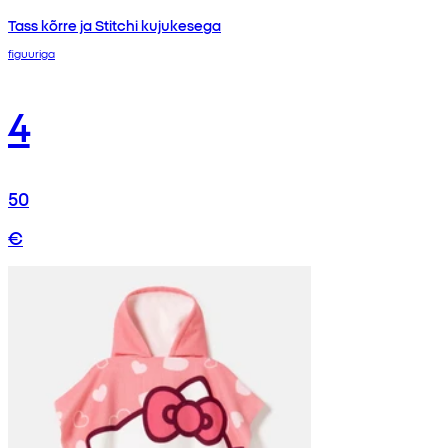
Tass kõrre ja Stitchi kujukesega
figuuriga
4
50
€