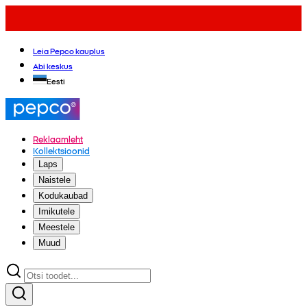
Leia Pepco kauplus
Abi keskus
Eesti
Reklaamleht
Kollektsioonid
Laps
Naistele
Kodukaubad
Imikutele
Meestele
Muud