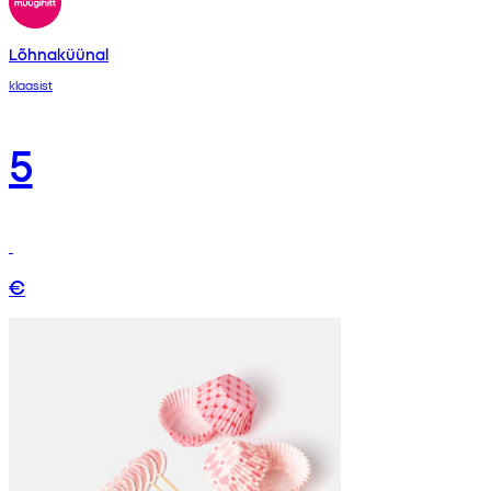
Lõhnaküünal
klaasist
5
€