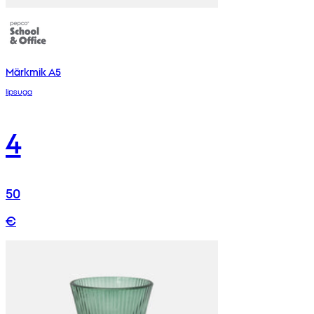
Märkmik A5
lipsuga
4
50
€