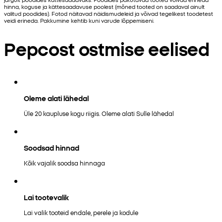
hinna, koguse ja kättesaadavuse poolest (mõned tooted on saadaval ainult
valitud poodides). Fotod näitavad näidismudeleid ja võivad tegelikest toodetest
veidi erineda. Pakkumine kehtib kuni varude lõppemiseni.
Pepcost ostmise eelised
Oleme alati lähedal
Üle 20 kaupluse kogu riigis. Oleme alati Sulle lähedal
Soodsad hinnad
Kõik vajalik soodsa hinnaga
Lai tootevalik
Lai valik tooteid endale, perele ja kodule