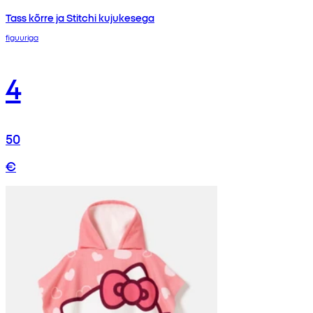
Tass kõrre ja Stitchi kujukesega
figuuriga
4
50
€