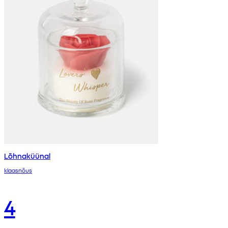
Lõhnaküünal
klaasnõus
4