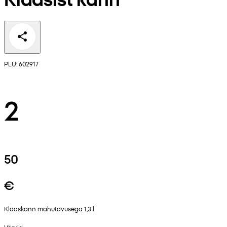
PLU: 602917
2
50
€
Klaaskann mahutavusega 1,3 l.