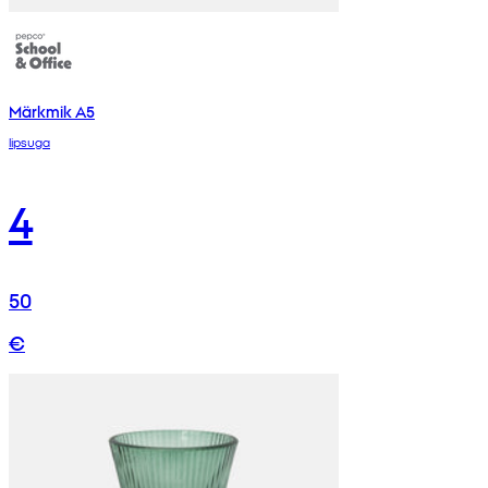
Märkmik A5
lipsuga
4
50
€