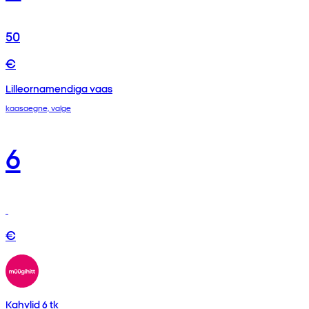
50
€
Lilleornamendiga vaas
kaasaegne, valge
6
€
Kahvlid 6 tk