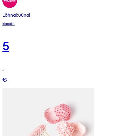
Lõhnaküünal
klaasist
5
€