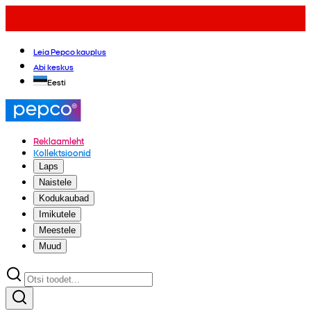
Leia Pepco kauplus
Abi keskus
Eesti
Reklaamleht
Kollektsioonid
Laps
Naistele
Kodukaubad
Imikutele
Meestele
Muud