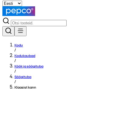
Kodu
/
Kodukaubad
/
Köök ja söögituba
/
Söögituba
/
Klaasist kann