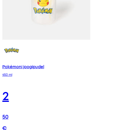
Pokémoni joogipudel
450 ml
2
50
€