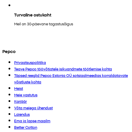
Turvaline ostukoht
Meil on 30-päevane tagastusõigus
Pepco
Privaatsuspoliitika
Teave Pepco töövõtjatele isikuandmete töötlemise kohta
Täpsed reeglid Pepco Estonia OÜ sotsiaalmeedias korraldatavate
võistluste kohta
Meist
Meie vastutus
Karjäär
Võta meiega ühendust
Laiendus
Ema ja lapse maailm
Better Cotton