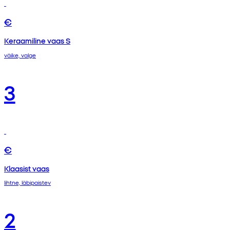
€
Keraamiline vaas S
väike, valge
3
€
Klaasist vaas
lihtne, läbipaistev
2