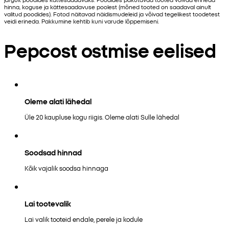
hinna, koguse ja kättesaadavuse poolest (mõned tooted on saadaval ainult
valitud poodides). Fotod näitavad näidismudeleid ja võivad tegelikest toodetest
veidi erineda. Pakkumine kehtib kuni varude lõppemiseni.
Pepcost ostmise eelised
Oleme alati lähedal
Üle 20 kaupluse kogu riigis. Oleme alati Sulle lähedal
Soodsad hinnad
Kõik vajalik soodsa hinnaga
Lai tootevalik
Lai valik tooteid endale, perele ja kodule