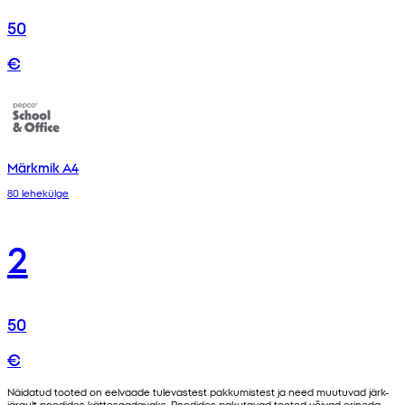
50
€
Märkmik A4
80 lehekülge
2
50
€
Näidatud tooted on eelvaade tulevastest pakkumistest ja need muutuvad järk-
järgult poodides kättesaadavaks. Poodides pakutavad tooted võivad erineda