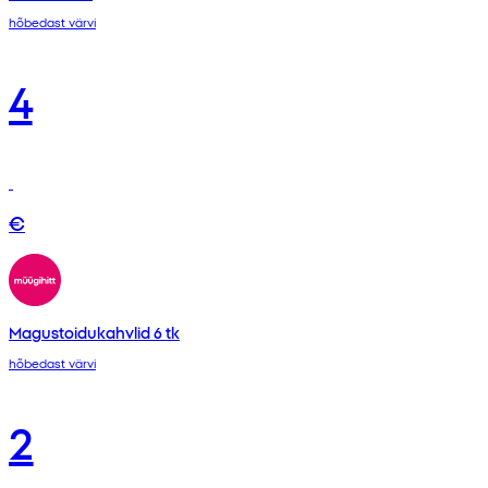
hõbedast värvi
4
€
Magustoidukahvlid 6 tk
hõbedast värvi
2