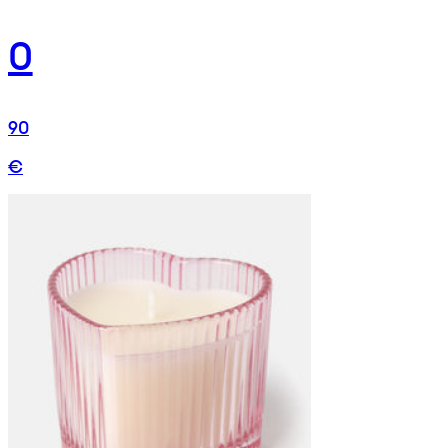
0
90
€