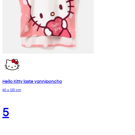
Hello Kitty laste vanniponcho
60 x 120 cm
5