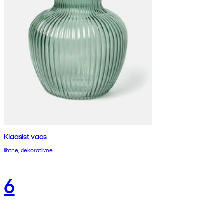
Klaasist vaas
lihtne, dekoratiivne
6