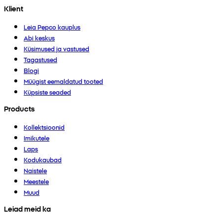
Klient
Leia Pepco kauplus
Abi keskus
Küsimused ja vastused
Tagastused
Blogi
Müügist eemaldatud tooted
Küpsiste seaded
Products
Kollektsioonid
Imikutele
Laps
Kodukaubad
Naistele
Meestele
Muud
Leiad meid ka