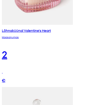
Lõhnaküünal Valentine's Heart
klaasanumas
2
€