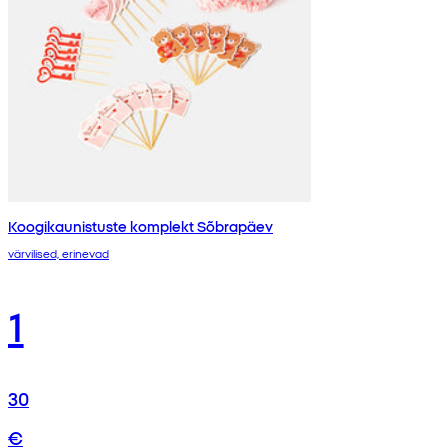
Koogikaunistuste komplekt Sõbrapäev
värvilised, erinevad
1
30
€