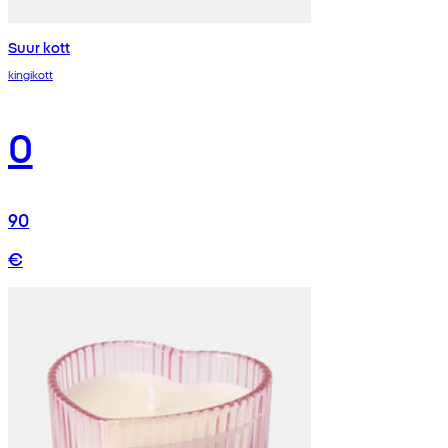
Suur kott
kingikott
0
90
€