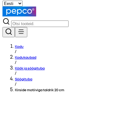
Kodu
/
Kodukaubad
/
Köök ja söögituba
/
Söögituba
/
Kirside motiiviga taldrik 20 cm