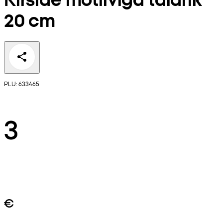
20 cm
PLU: 633465
3
€