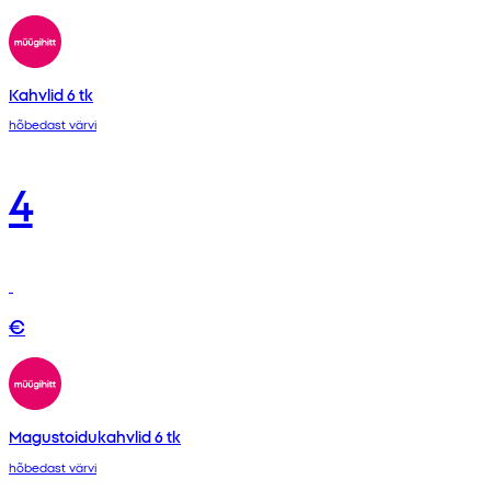
Kahvlid 6 tk
hõbedast värvi
4
€
Magustoidukahvlid 6 tk
hõbedast värvi