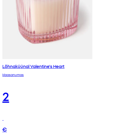
Lõhnaküünal Valentine's Heart
klaasanumas
2
€