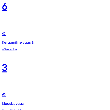
6
€
Keraamiline vaas S
väike, valge
3
€
Klaasist vaas