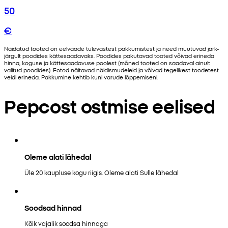
50
€
Näidatud tooted on eelvaade tulevastest pakkumistest ja need muutuvad järk-
järgult poodides kättesaadavaks. Poodides pakutavad tooted võivad erineda
hinna, koguse ja kättesaadavuse poolest (mõned tooted on saadaval ainult
valitud poodides). Fotod näitavad näidismudeleid ja võivad tegelikest toodetest
veidi erineda. Pakkumine kehtib kuni varude lõppemiseni.
Pepcost ostmise eelised
Oleme alati lähedal
Üle 20 kaupluse kogu riigis. Oleme alati Sulle lähedal
Soodsad hinnad
Kõik vajalik soodsa hinnaga