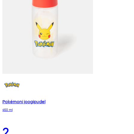
Pokémoni joogipudel
450 ml
2