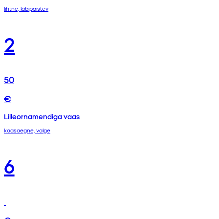
lihtne, läbipaistev
2
50
€
Lilleornamendiga vaas
kaasaegne, valge
6