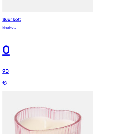
Suur kott
kingikott
0
90
€