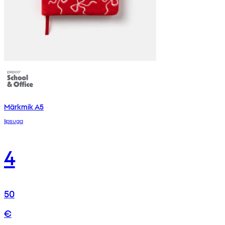
Märkmik A5
lipsuga
4
50
€