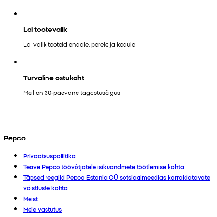
Lai tootevalik
Lai valik tooteid endale, perele ja kodule
Turvaline ostukoht
Meil on 30-päevane tagastusõigus
Pepco
Privaatsuspoliitika
Teave Pepco töövõtjatele isikuandmete töötlemise kohta
Täpsed reeglid Pepco Estonia OÜ sotsiaalmeedias korraldatavate
võistluste kohta
Meist
Meie vastutus