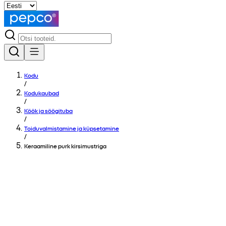
Kodu
/
Kodukaubad
/
Köök ja söögituba
/
Toiduvalmistamine ja küpsetamine
/
Keraamiline purk kirsimustriga