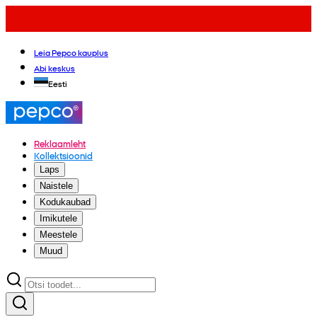
Leia Pepco kauplus
Abi keskus
Eesti
Reklaamleht
Kollektsioonid
Laps
Naistele
Kodukaubad
Imikutele
Meestele
Muud