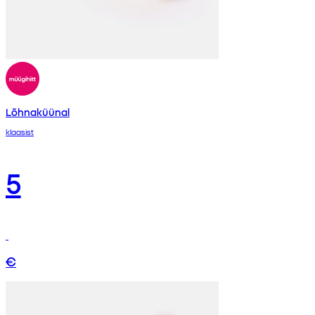
Lõhnaküünal
klaasist
5
€