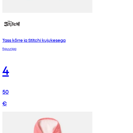
Tass kõrre ja Stitchi kujukesega
figuuriga
4
50
€