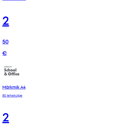
2
50
€
Märkmik A4
80 lehekülge
2