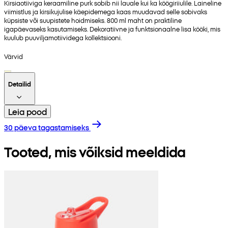
Kirsiaotiiviga keraamiline purk sobib nii lauale kui ka köögiriiulile. Laineline
viimistlus ja kirsikujulise käepidemega kaas muudavad selle sobivaks
küpsiste või suupistete hoidmiseks. 800 ml maht on praktiline
igapäevaseks kasutamiseks. Dekoratiivne ja funktsionaalne lisa kööki, mis
kuulub puuviljamotiividega kollektsiooni.
Värvid
Detailid
Leia pood
30 päeva tagastamiseks
Tooted, mis võiksid meeldida