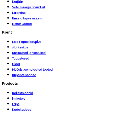
Karjäär
Võta meiega ühendust
Laiendus
Ema ja lapse maailm
Better Cotton
Klient
Leia Pepco kauplus
Abi keskus
Küsimused ja vastused
Tagastused
Blogi
Müügist eemaldatud tooted
Küpsiste seaded
Products
Kollektsioonid
Imikutele
Laps
Kodukaubad