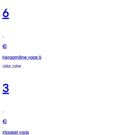
6
€
Keraamiline vaas S
väike, valge
3
€
Klaasist vaas