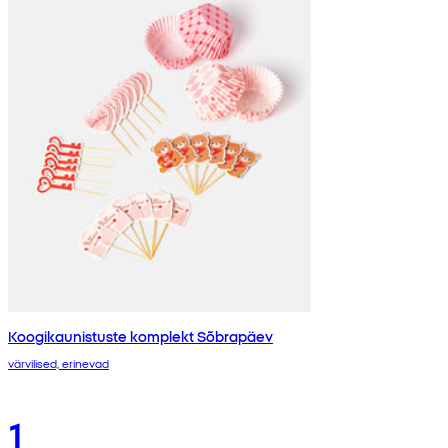
Koogikaunistuste komplekt Sõbrapäev
värvilised, erinevad
1