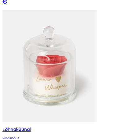
€
Lõhnaküünal
klaasnõus