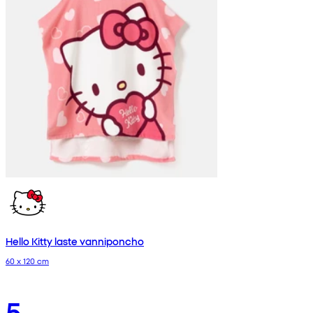
Hello Kitty laste vanniponcho
60 x 120 cm
5