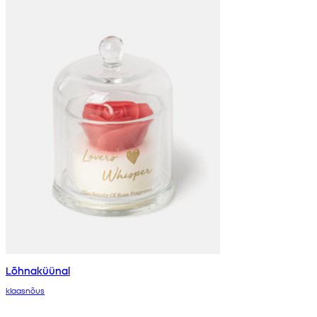
Lõhnaküünal
klaasnõus