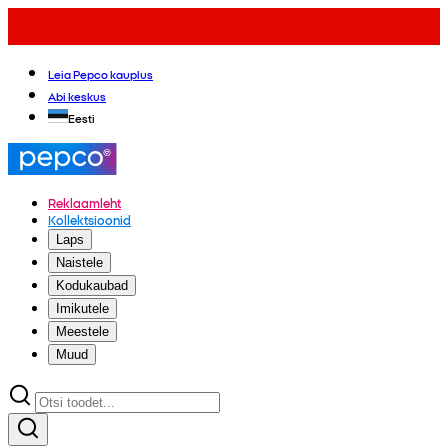
Leia Pepco kauplus
Abi keskus
Eesti
Reklaamleht
Kollektsioonid
Laps
Naistele
Kodukaubad
Imikutele
Meestele
Muud