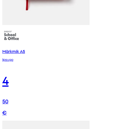
Märkmik A5
lipsuga
4
50
€