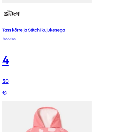
Tass kõrre ja Stitchi kujukesega
figuuriga
4
50
€