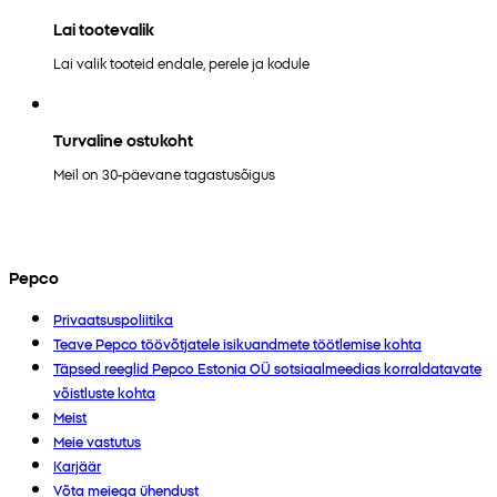
Lai tootevalik
Lai valik tooteid endale, perele ja kodule
Turvaline ostukoht
Meil on 30-päevane tagastusõigus
Pepco
Privaatsuspoliitika
Teave Pepco töövõtjatele isikuandmete töötlemise kohta
Täpsed reeglid Pepco Estonia OÜ sotsiaalmeedias korraldatavate
võistluste kohta
Meist
Meie vastutus
Karjäär
Võta meiega ühendust