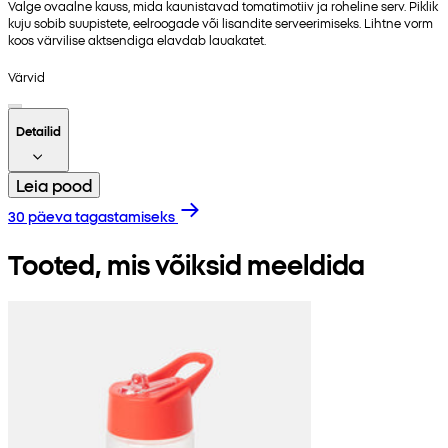
Valge ovaalne kauss, mida kaunistavad tomatimotiiv ja roheline serv. Piklik
kuju sobib suupistete, eelroogade või lisandite serveerimiseks. Lihtne vorm
koos värvilise aktsendiga elavdab lauakatet.
Värvid
Detailid
Leia pood
30 päeva tagastamiseks
Tooted, mis võiksid meeldida