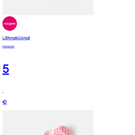
Lõhnaküünal
klaasist
5
€