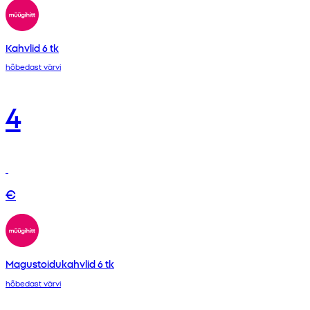
Kahvlid 6 tk
hõbedast värvi
4
€
Magustoidukahvlid 6 tk
hõbedast värvi