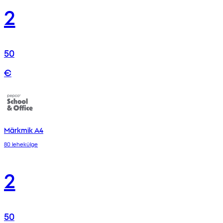
2
50
€
Märkmik A4
80 lehekülge
2
50