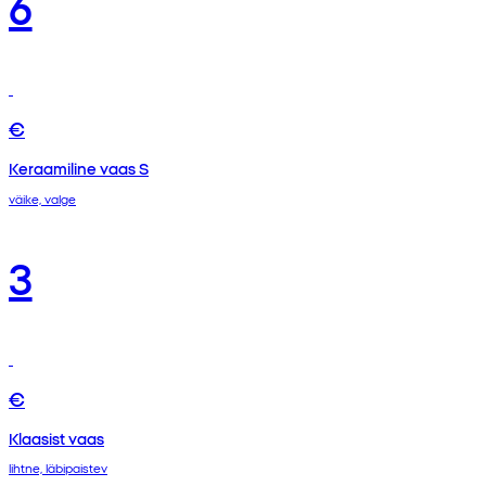
6
€
Keraamiline vaas S
väike, valge
3
€
Klaasist vaas
lihtne, läbipaistev