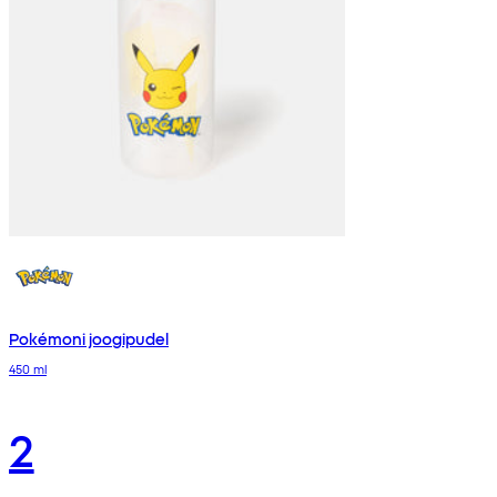
Pokémoni joogipudel
450 ml
2