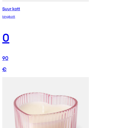
Suur kott
kingikott
0
90
€