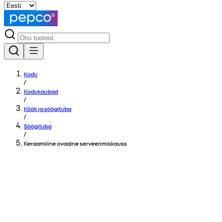
Kodu
/
Kodukaubad
/
Köök ja söögituba
/
Söögituba
/
Keraamiline ovaalne serveerimiskauss