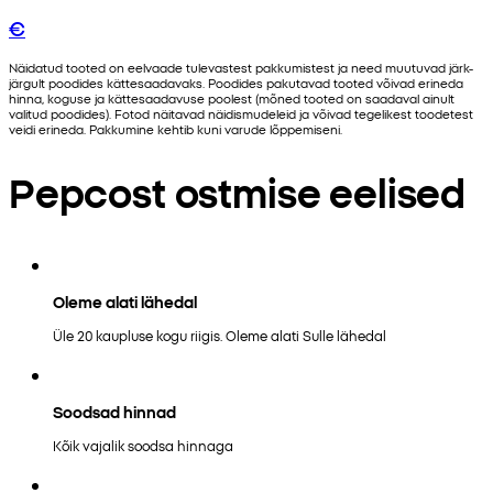
€
Näidatud tooted on eelvaade tulevastest pakkumistest ja need muutuvad järk-
järgult poodides kättesaadavaks. Poodides pakutavad tooted võivad erineda
hinna, koguse ja kättesaadavuse poolest (mõned tooted on saadaval ainult
valitud poodides). Fotod näitavad näidismudeleid ja võivad tegelikest toodetest
veidi erineda. Pakkumine kehtib kuni varude lõppemiseni.
Pepcost ostmise eelised
Oleme alati lähedal
Üle 20 kaupluse kogu riigis. Oleme alati Sulle lähedal
Soodsad hinnad
Kõik vajalik soodsa hinnaga