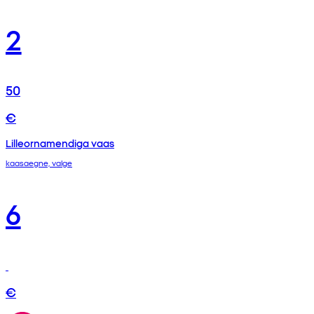
2
50
€
Lilleornamendiga vaas
kaasaegne, valge
6
€