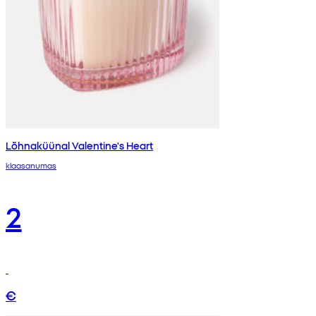
Lõhnaküünal Valentine's Heart
klaasanumas
2
€