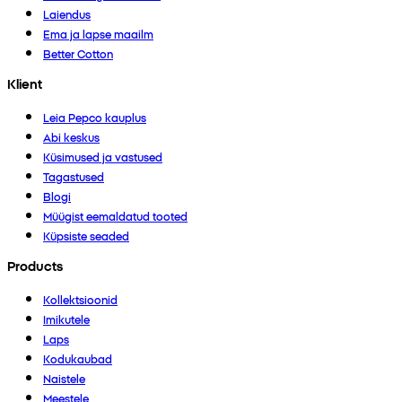
Laiendus
Ema ja lapse maailm
Better Cotton
Klient
Leia Pepco kauplus
Abi keskus
Küsimused ja vastused
Tagastused
Blogi
Müügist eemaldatud tooted
Küpsiste seaded
Products
Kollektsioonid
Imikutele
Laps
Kodukaubad
Naistele
Meestele