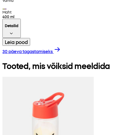
Värvid
Maht
400 ml
Detailid
Leia pood
30 päeva tagastamiseks
Tooted, mis võiksid meeldida