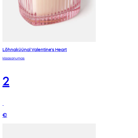
Lõhnaküünal Valentine's Heart
klaasanumas
2
€