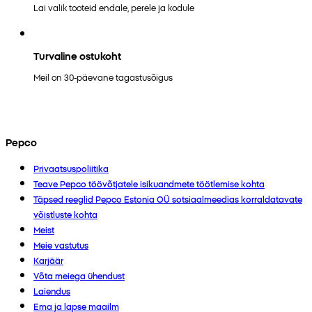
Lai valik tooteid endale, perele ja kodule
Turvaline ostukoht
Meil on 30-päevane tagastusõigus
Pepco
Privaatsuspoliitika
Teave Pepco töövõtjatele isikuandmete töötlemise kohta
Täpsed reeglid Pepco Estonia OÜ sotsiaalmeedias korraldatavate
võistluste kohta
Meist
Meie vastutus
Karjäär
Võta meiega ühendust
Laiendus
Ema ja lapse maailm