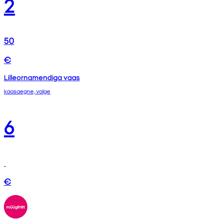
2
50
€
Lilleornamendiga vaas
kaasaegne, valge
6
€