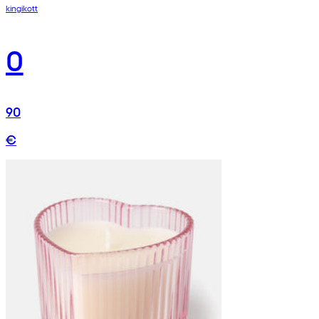
kingikott
0
90
€