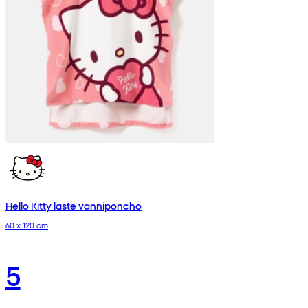
Hello Kitty laste vanniponcho
60 x 120 cm
5