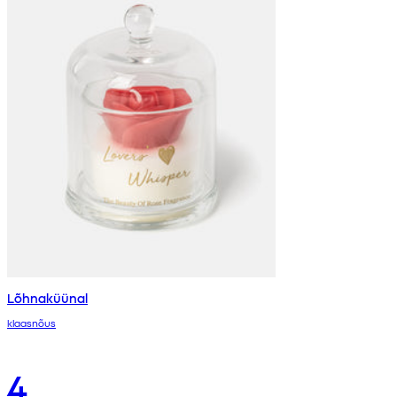
Lõhnaküünal
klaasnõus
4