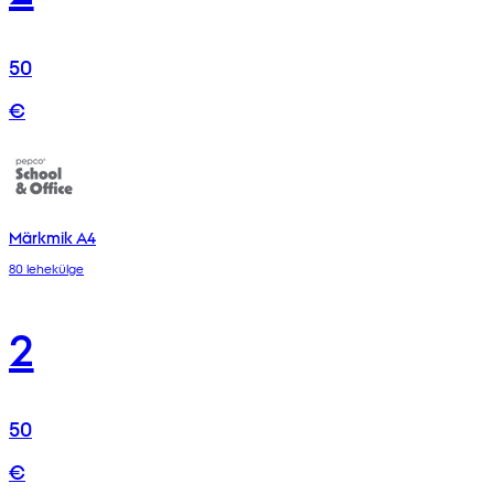
50
€
Märkmik A4
80 lehekülge
2
50
€