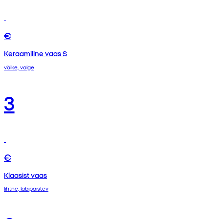
€
Keraamiline vaas S
väike, valge
3
€
Klaasist vaas
lihtne, läbipaistev