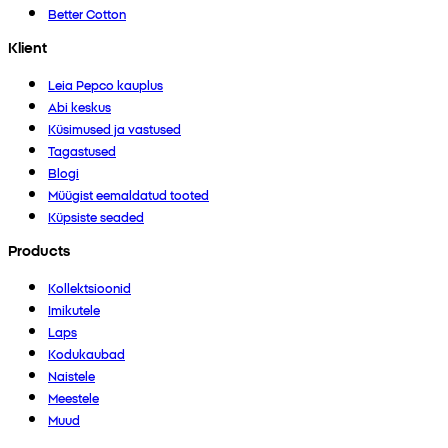
Better Cotton
Klient
Leia Pepco kauplus
Abi keskus
Küsimused ja vastused
Tagastused
Blogi
Müügist eemaldatud tooted
Küpsiste seaded
Products
Kollektsioonid
Imikutele
Laps
Kodukaubad
Naistele
Meestele
Muud