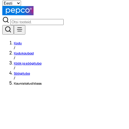
Kodu
/
Kodukaubad
/
Köök ja söögituba
/
Söögituba
/
Kaunistatud klaas