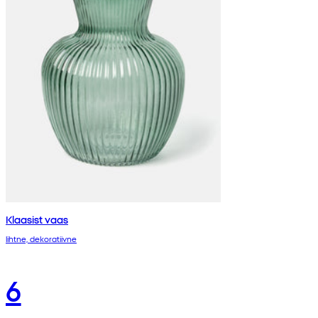
Klaasist vaas
lihtne, dekoratiivne
6