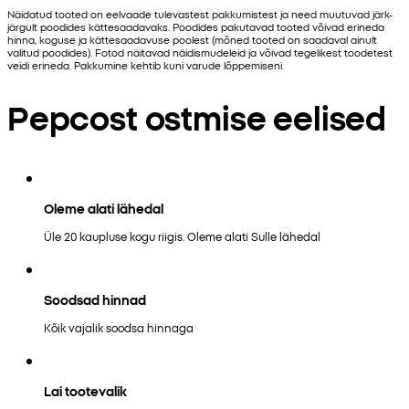
Näidatud tooted on eelvaade tulevastest pakkumistest ja need muutuvad järk-
järgult poodides kättesaadavaks. Poodides pakutavad tooted võivad erineda
hinna, koguse ja kättesaadavuse poolest (mõned tooted on saadaval ainult
valitud poodides). Fotod näitavad näidismudeleid ja võivad tegelikest toodetest
veidi erineda. Pakkumine kehtib kuni varude lõppemiseni.
Pepcost ostmise eelised
Oleme alati lähedal
Üle 20 kaupluse kogu riigis. Oleme alati Sulle lähedal
Soodsad hinnad
Kõik vajalik soodsa hinnaga
Lai tootevalik