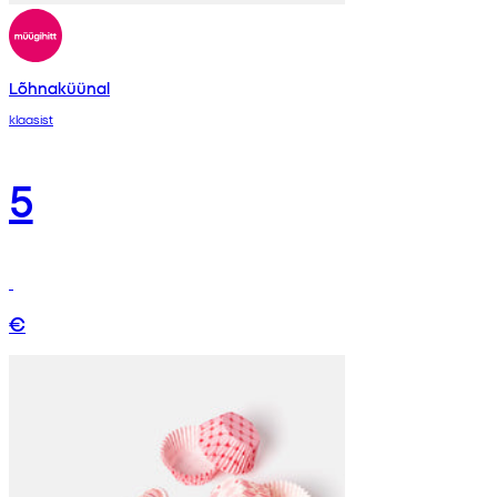
Lõhnaküünal
klaasist
5
€