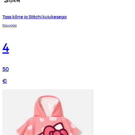
Tass kõrre ja Stitchi kujukesega
figuuriga
4
50
€