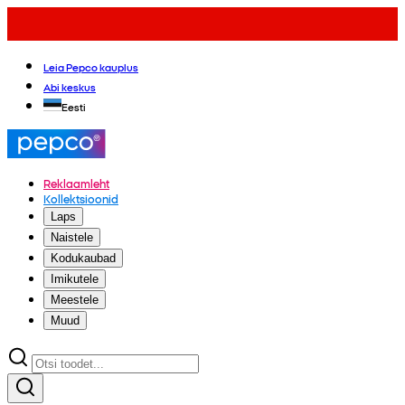
Leia Pepco kauplus
Abi keskus
Eesti
Reklaamleht
Kollektsioonid
Laps
Naistele
Kodukaubad
Imikutele
Meestele
Muud