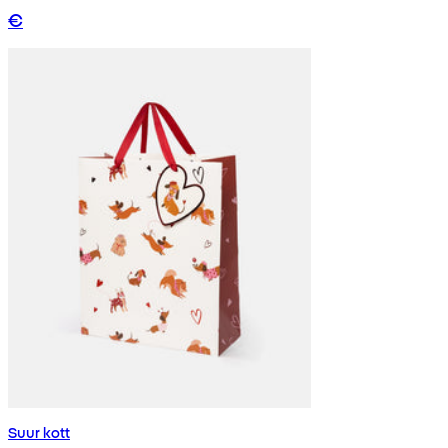
€
Suur kott