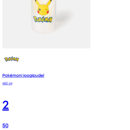
Pokémoni joogipudel
450 ml
2
50