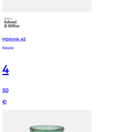
Märkmik A5
lipsuga
4
50
€