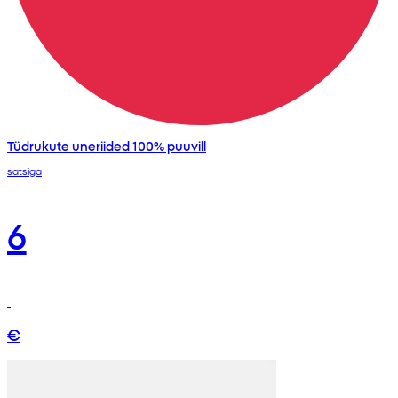
Tüdrukute uneriided 100% puuvill
satsiga
6
€