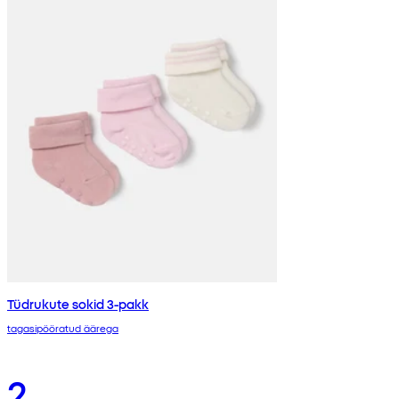
Tüdrukute sokid 3-pakk
tagasipööratud äärega
2