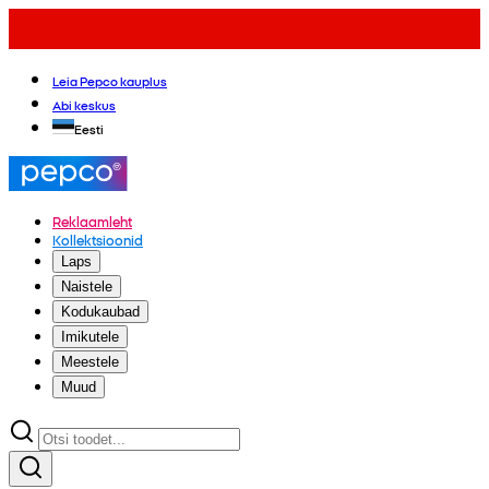
Leia Pepco kauplus
Abi keskus
Eesti
Reklaamleht
Kollektsioonid
Laps
Naistele
Kodukaubad
Imikutele
Meestele
Muud