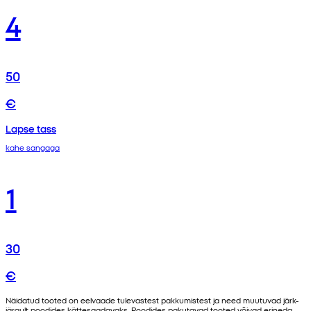
4
50
€
Lapse tass
kahe sangaga
1
30
€
Näidatud tooted on eelvaade tulevastest pakkumistest ja need muutuvad järk-
järgult poodides kättesaadavaks. Poodides pakutavad tooted võivad erineda