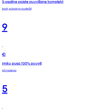
3-osaline poiste puuvillane komplekt
bodi, püksid ja pudipõll
9
€
Imiku pusa 100% puuvill
kõrvadega
5