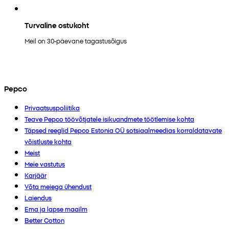
Turvaline ostukoht
Meil on 30-päevane tagastusõigus
Pepco
Privaatsuspoliitika
Teave Pepco töövõtjatele isikuandmete töötlemise kohta
Täpsed reeglid Pepco Estonia OÜ sotsiaalmeedias korraldatavate
võistluste kohta
Meist
Meie vastutus
Karjäär
Võta meiega ühendust
Laiendus
Ema ja lapse maailm
Better Cotton