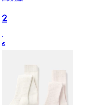
erinevad disainid
2
€