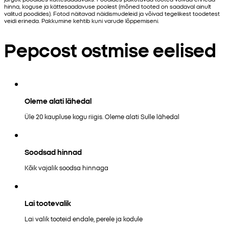
hinna, koguse ja kättesaadavuse poolest (mõned tooted on saadaval ainult
valitud poodides). Fotod näitavad näidismudeleid ja võivad tegelikest toodetest
veidi erineda. Pakkumine kehtib kuni varude lõppemiseni.
Pepcost ostmise eelised
Oleme alati lähedal
Üle 20 kaupluse kogu riigis. Oleme alati Sulle lähedal
Soodsad hinnad
Kõik vajalik soodsa hinnaga
Lai tootevalik
Lai valik tooteid endale, perele ja kodule