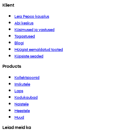
Klient
Leia Pepco kauplus
Abi keskus
Küsimused ja vastused
Tagastused
Blogi
Müügist eemaldatud tooted
Küpsiste seaded
Products
Kollektsioonid
Imikutele
Laps
Kodukaubad
Naistele
Meestele
Muud
Leiad meid ka