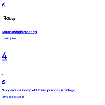
€
Kauss söögiriistadega
hiirekujuline
4
€
Sööginõude komplekt kausi ja söögiriistadega
laste söögiriistade