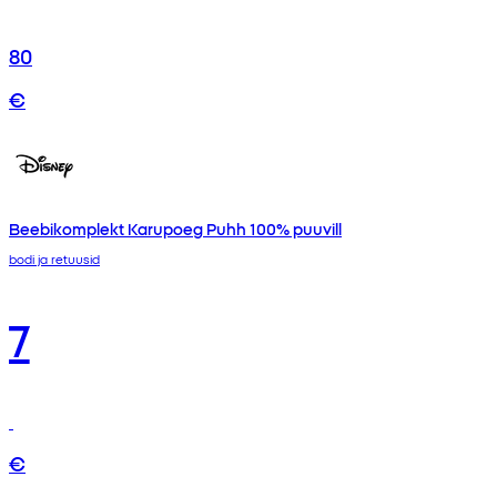
80
€
Beebikomplekt Karupoeg Puhh 100% puuvill
bodi ja retuusid
7
€