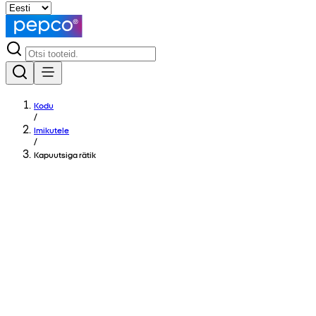
Kodu
/
Imikutele
/
Kapuutsiga rätik