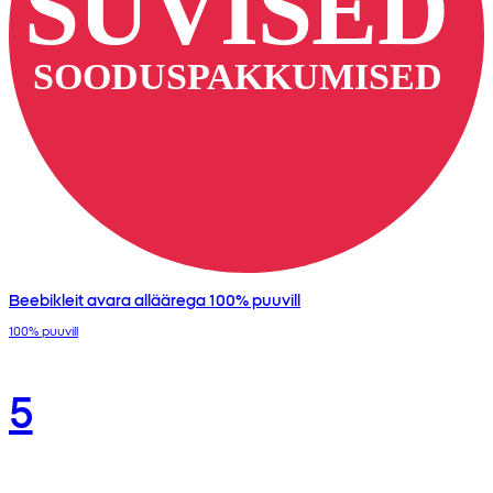
Beebikleit avara alläärega 100% puuvill
100% puuvill
5