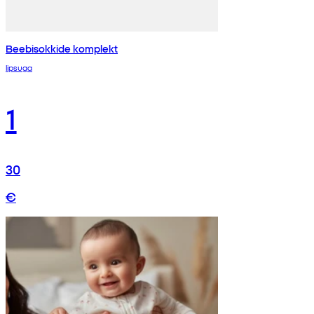
Beebisokkide komplekt
lipsuga
1
30
€