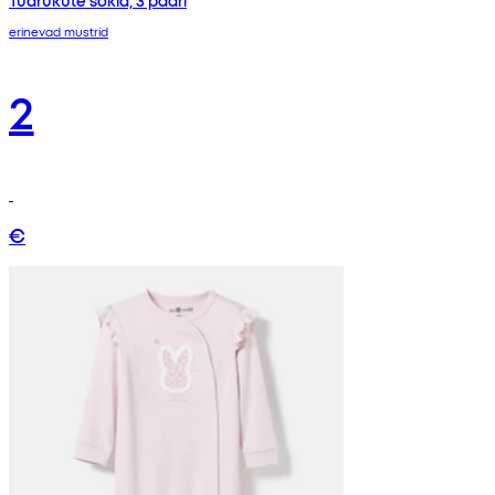
Tüdrukute sokid, 3 paari
erinevad mustrid
2
€