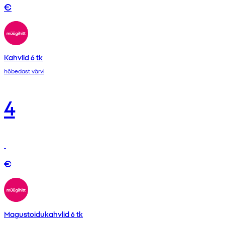
€
Kahvlid 6 tk
hõbedast värvi
4
€
Magustoidukahvlid 6 tk