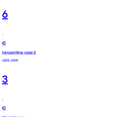
6
€
Keraamiline vaas S
väike, valge
3
€