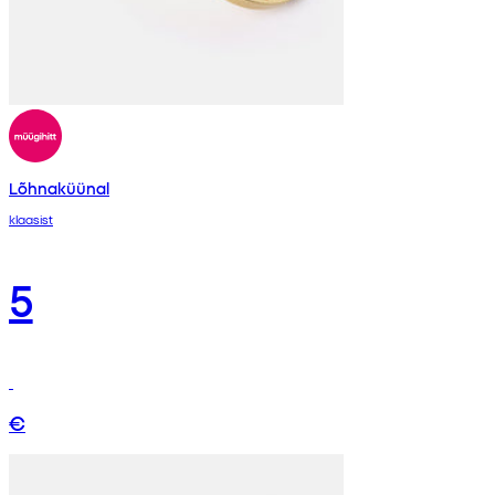
Lõhnaküünal
klaasist
5
€