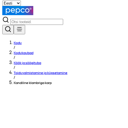
Kodu
/
Kodukaubad
/
Köök ja söögituba
/
Toiduvalmistamine ja küpsetamine
/
Kandiline klambriga karp