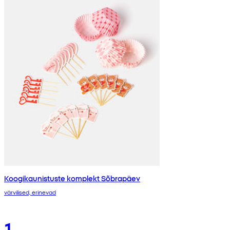
Koogikaunistuste komplekt Sõbrapäev
värvilised, erinevad
1