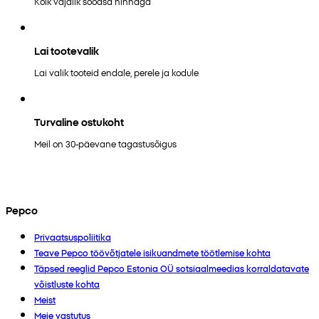
Kõik vajalik soodsa hinnaga
Lai tootevalik
Lai valik tooteid endale, perele ja kodule
Turvaline ostukoht
Meil on 30-päevane tagastusõigus
Pepco
Privaatsuspoliitika
Teave Pepco töövõtjatele isikuandmete töötlemise kohta
Täpsed reeglid Pepco Estonia OÜ sotsiaalmeedias korraldatavate
võistluste kohta
Meist
Meie vastutus