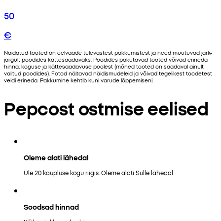
50
€
Näidatud tooted on eelvaade tulevastest pakkumistest ja need muutuvad järk-
järgult poodides kättesaadavaks. Poodides pakutavad tooted võivad erineda
hinna, koguse ja kättesaadavuse poolest (mõned tooted on saadaval ainult
valitud poodides). Fotod näitavad näidismudeleid ja võivad tegelikest toodetest
veidi erineda. Pakkumine kehtib kuni varude lõppemiseni.
Pepcost ostmise eelised
Oleme alati lähedal
Üle 20 kaupluse kogu riigis. Oleme alati Sulle lähedal
Soodsad hinnad