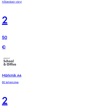
hõbedast värvi
2
50
€
Märkmik A4
80 lehekülge
2