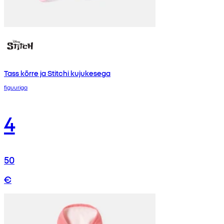
Tass kõrre ja Stitchi kujukesega
figuuriga
4
50
€