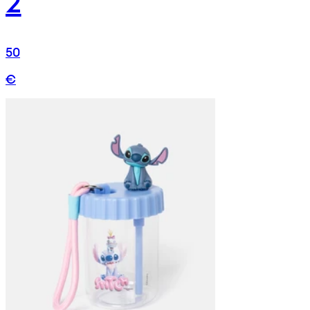
2
50
€