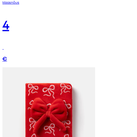
klaasnõus
4
€