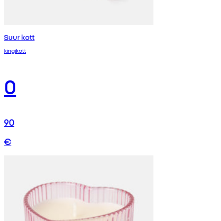
Suur kott
kingikott
0
90
€