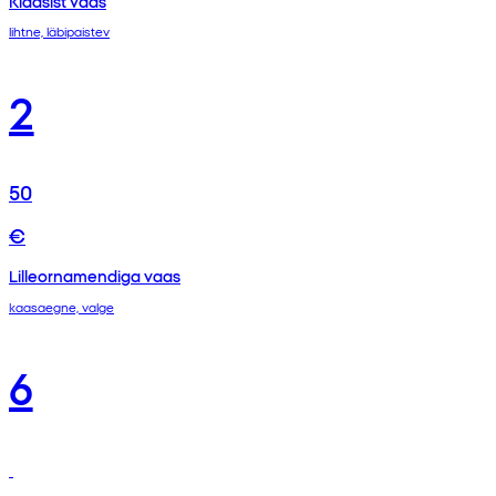
Klaasist vaas
lihtne, läbipaistev
2
50
€
Lilleornamendiga vaas
kaasaegne, valge
6