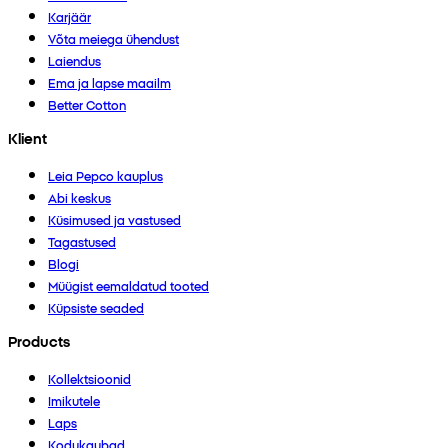
Karjäär
Võta meiega ühendust
Laiendus
Ema ja lapse maailm
Better Cotton
Klient
Leia Pepco kauplus
Abi keskus
Küsimused ja vastused
Tagastused
Blogi
Müügist eemaldatud tooted
Küpsiste seaded
Products
Kollektsioonid
Imikutele
Laps
Kodukaubad