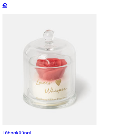
€
Lõhnaküünal