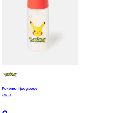
Pokémoni joogipudel
450 ml