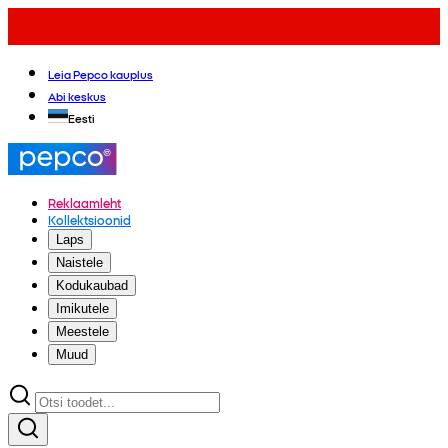
Leia Pepco kauplus
Abi keskus
Eesti
Reklaamleht
Kollektsioonid
Laps
Naistele
Kodukaubad
Imikutele
Meestele
Muud