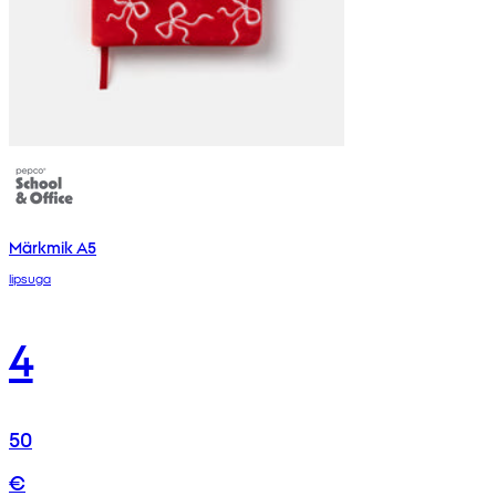
Märkmik A5
lipsuga
4
50
€