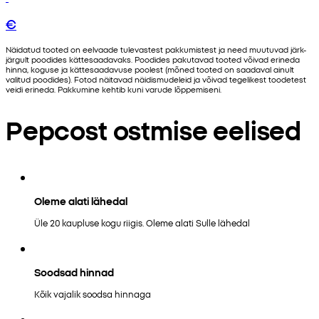
€
Näidatud tooted on eelvaade tulevastest pakkumistest ja need muutuvad järk-
järgult poodides kättesaadavaks. Poodides pakutavad tooted võivad erineda
hinna, koguse ja kättesaadavuse poolest (mõned tooted on saadaval ainult
valitud poodides). Fotod näitavad näidismudeleid ja võivad tegelikest toodetest
veidi erineda. Pakkumine kehtib kuni varude lõppemiseni.
Pepcost ostmise eelised
Oleme alati lähedal
Üle 20 kaupluse kogu riigis. Oleme alati Sulle lähedal
Soodsad hinnad
Kõik vajalik soodsa hinnaga