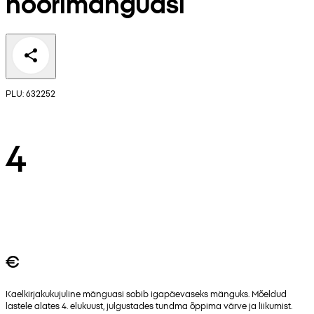
nöörimänguasi
PLU: 632252
4
€
Kaelkirjakukujuline mänguasi sobib igapäevaseks mänguks. Mõeldud
lastele alates 4. elukuust, julgustades tundma õppima värve ja liikumist.