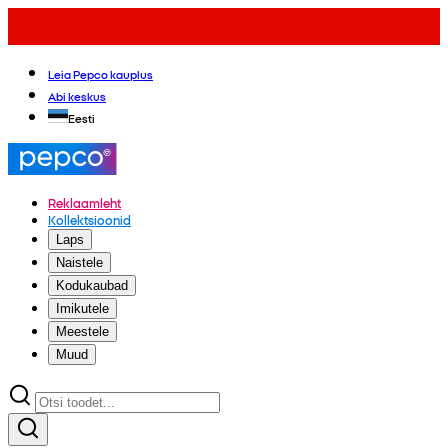
Leia Pepco kauplus
Abi keskus
Eesti
Reklaamleht
Kollektsioonid
Laps
Naistele
Kodukaubad
Imikutele
Meestele
Muud