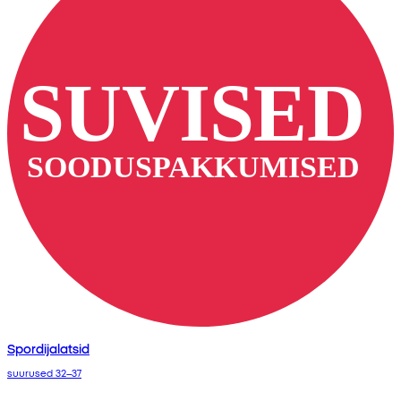
Spordijalatsid
suurused 32–37