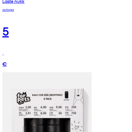
Laste nukk
autoga
5
€