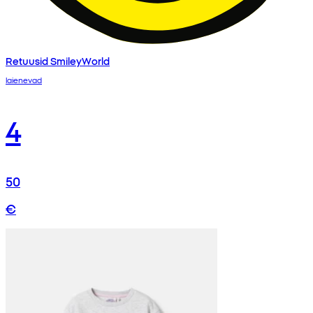
Retuusid SmileyWorld
laienevad
4
50
€