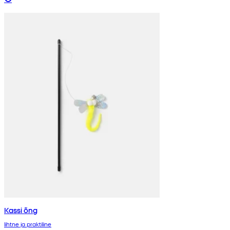
Kassi õng
lihtne ja praktiline