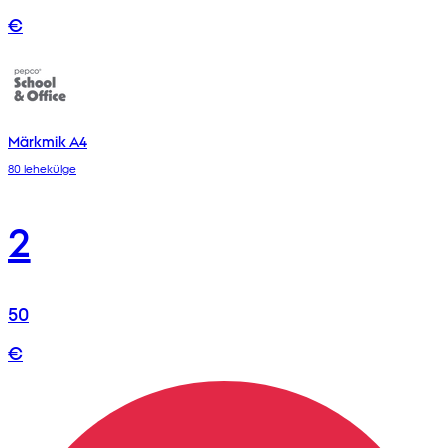
€
Märkmik A4
80 lehekülge
2
50
€