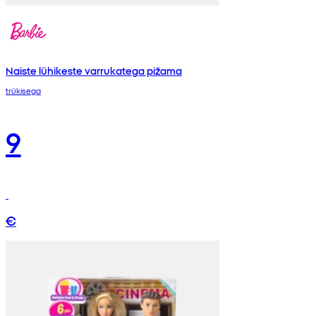
Naiste lühikeste varrukatega pižama
trükisega
9
€