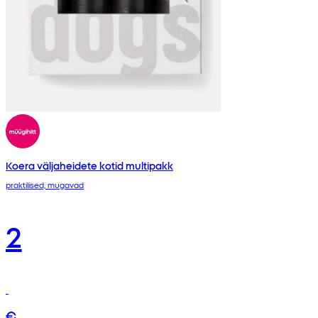
Koera väljaheidete kotid multipakk
praktilised, mugavad
2
€