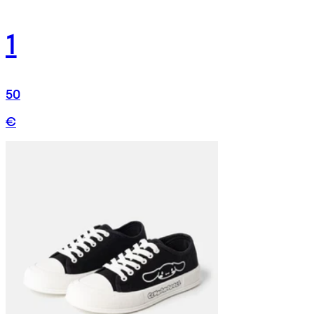
1
50
€