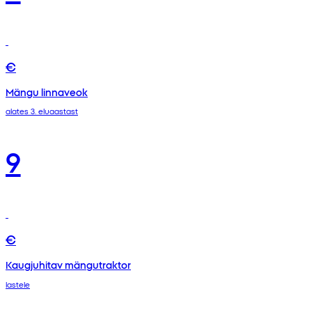
€
Mängu linnaveok
alates 3. eluaastast
9
€
Kaugjuhitav mängutraktor
lastele