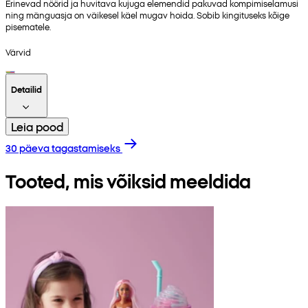
Erinevad nöörid ja huvitava kujuga elemendid pakuvad kompimiselamusi
ning mänguasja on väikesel käel mugav hoida. Sobib kingituseks kõige
pisematele.
Värvid
Detailid
Leia pood
30 päeva tagastamiseks
Tooted, mis võiksid meeldida