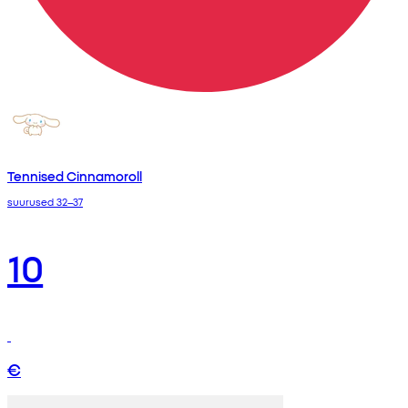
Tennised Cinnamoroll
suurused 32–37
10
€