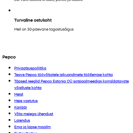
Turvaline ostukoht
Meil on 30-päevane tagastusõigus
Pepco
Privaatsuspoliitika
Teave Pepco töövõtjatele isikuandmete töötlemise kohta
Täpsed reeglid Pepco Estonia OÜ sotsiaalmeedias korraldatavate
võistluste kohta
Meist
Meie vastutus
Karjäär
Võta meiega ühendust
Laiendus
Ema ja lapse maailm