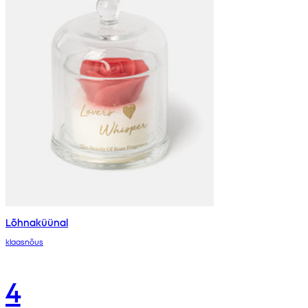
Lõhnaküünal
klaasnõus
4