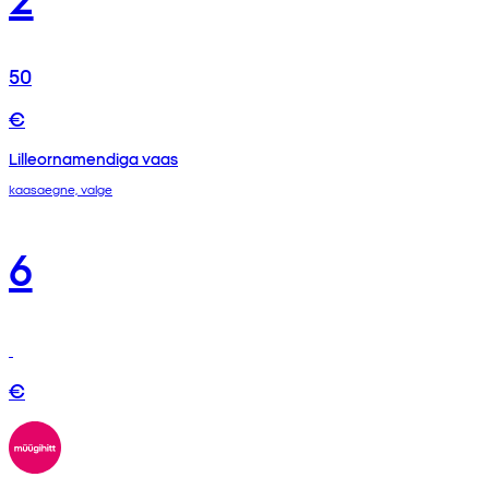
50
€
Lilleornamendiga vaas
kaasaegne, valge
6
€