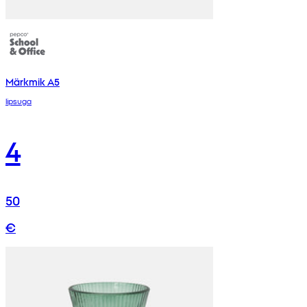
Märkmik A5
lipsuga
4
50
€