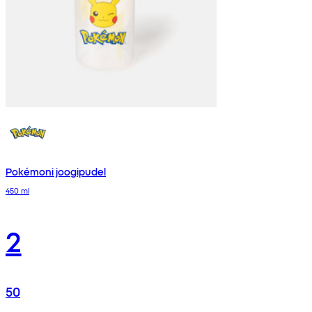
Pokémoni joogipudel
450 ml
2
50