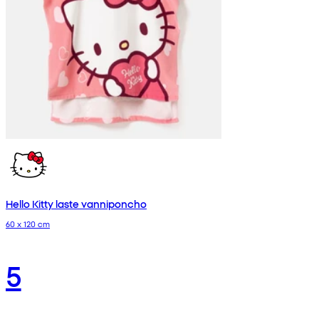
Hello Kitty laste vanniponcho
60 x 120 cm
5